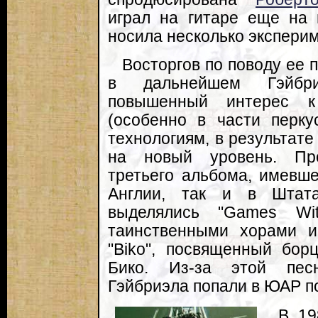
играл на гитаре еще на 
носила несколько экспери
Восторгов по поводу ее 
в дальнейшем Гэйбри
повышенный интерес к
(особенно в части перку
технологиям, в результате
на новый уровень. Пр
третьего альбома, имевше
Англии, так и в Штата
выделялись "Games Wit
таинственными хорами и
"Biko", посвященный бор
Бико. Из-за этой пес
Гэйбриэла попали в ЮАР по
В 19