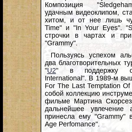
Композиция "Sledgeha
удачным видеоклипом, ст
хитом, и от нее лишь чу
Time" и "In Your Eyes". 
строчки в чартах и при
"Grammy".
Пользуясь успехом ал
два благотворительных т
"
U2
" в поддержку ор
International". В 1989-м в
For The Last Temptation Of
собой коллекцию инструме
фильме Мартина Скорсез
дальнейшее увлечение 
принесла ему "Grammy" 
Age Perfomance".