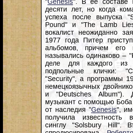
"
Genesis
". В ее составе 
десяти лет, но когда ко
успеха после выпуска "S
Pound" и "The Lamb Lie
вокалист неожиданно за
1977 года Питер присту
альбомов, причем его 
назывались одинаково – "P
деле для каждого из 
подпольные клички: "Car
"Security", а программы 
немецкоязычных двойников
и "Deutsches Album"). 
музыкант с помощью Боба
от наследия "
Genesis
", и
получила известность 
синглу "Solsbury Hill".
спродюсирована
Роберт