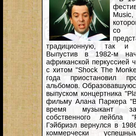
фести
Music
котор
со 
пред
традиционную, так и 
Выпустив в 1982-м на
африканской перкуссией че
с хитом "Shock The Monke
года приостановил про
альбомов. Образовавшуюс
выпуском концертника "Pla
фильму Алана Паркера "Bi
время музыкант за
собственного лейбла "
Гэйбриэл вернулся в 198
коммерчески успешн