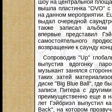
шоу на центральной площа
вышла пластинка "OVO" с
на данном мероприятии. Е
выдал очередной саундтр
также записал альбом 
впервые представил Гэй
самостоятельного продю
возвращение к саунду конца
Сопроводив "Up" глоба
выпустив вдогонку пар
музыкант занялся сторонн
таких затей материализо
диске "Big Blue Ball", где
записи Питера с другими
преимущественно еще в на
лет Гэйбриэл выпустил ка
Back", на котором прозву