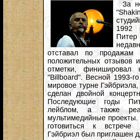
За н
"Shaki
студий
1992 
Питер
недав
отставал по продажам 
положительных отзывов и
отметки, финишировал 
"Billboard". Весной 1993-
мировое турне Гэйбриэла,
сделан двойной концертни
Последующие годы Пит
лейблом, а также реа
мультимедийные проекты. 
готовиться к встрече т
Гэйбриэл был приглашен д