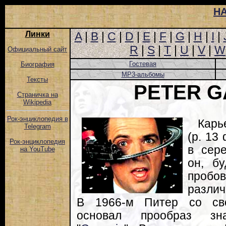
Н
Линки
A
|
B
|
C
|
D
|
E
|
F
|
G
|
H
|
I
|
R
|
S
|
T
|
U
|
V
|
W
Официальный сайт
Гостевая
Биография
MP3-альбомы
Тексты
PETER G
Страничка на
Wikipedia
Рок-энциклопедия в
Карь
Telegram
(р. 13
Рок-энциклопедия
в сере
на YouTube
он, б
пробов
различ
В 1966-м Питер со сво
основал прообраз зна