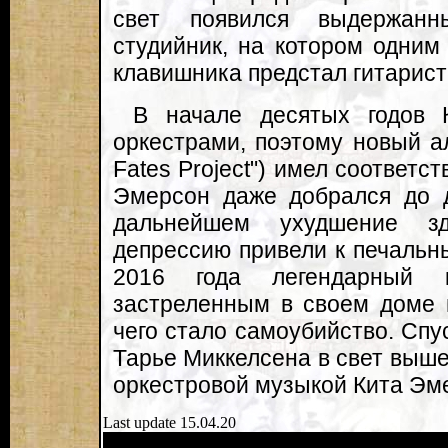
свет появился выдержан
студийник, на котором одним
клавишника предстал гитарист
В начале десятых годов 
оркестрами, поэтому новый а
Fates Project") имел соответс
Эмерсон даже добрался до д
дальнейшем ухудшение з
депрессию привели к печальн
2016 года легендарный 
застреленным в своем доме 
чего стало самоубийство. Спу
Тарье Миккелсена в свет вышел
оркестровой музыкой Кита Эм
Last update 15.04.20