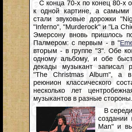
С конца 70-х по конец 80-х 
к одной картине, а самыми
стали звуковые дорожки "Nig
"Inferno", "Murderock" и "La Ch
Эмерсону вновь пришлось п
Палмером: с первым - в "
Eme
вторым - в группе "3". Обе к
одному альбому, и обе быст
декады музыкант записал р
"The Christmas Album", а 
реюнион классического сост
несколько лет центробежн
музыкантов в разные стороны
В середи
создании 
Man" и вы