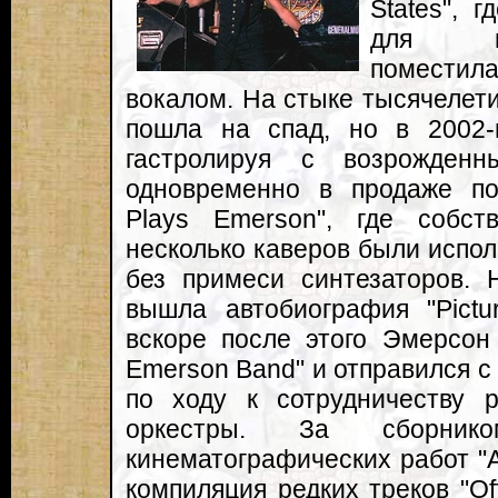
States", 
для не
помести
вокалом. На стыке тысячелет
пошла на спад, но в 2002-
гастролируя с возрожден
одновременно в продаже по
Plays Emerson", где собс
несколько каверов были испол
без примеси синтезаторов. 
вышла автобиография "Picture
вскоре после этого Эмерсон 
Emerson Band" и отправился с 
по ходу к сотрудничеству 
оркестры. За сборни
кинематографических работ "A
компиляция редких треков "Off