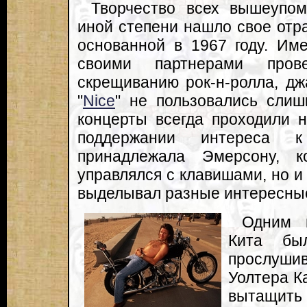
Творчество всех вышеупо
иной степени нашло свое отра
основанной в 1967 году. Им
своими партнерами про
скрещиванию рок-н-ролла, дж
"
Nice
" не пользовались сли
концерты всегда проходили н
поддержании интереса 
принадлежала Эмерсону, 
управлялся с клавишами, но 
выделывал разные интересные
Одним 
Кита бы
прослуши
Уолтера К
вытащит