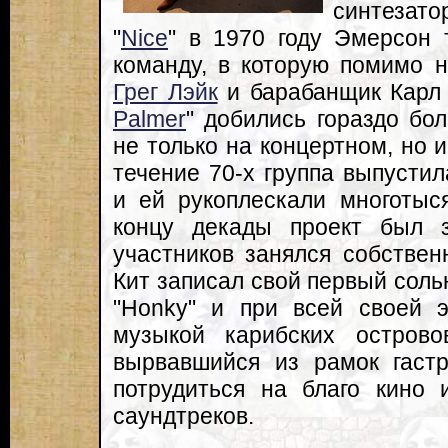
синтезат
"
Nice
" в 1970 году Эмерсон 
команду, в которую помимо 
Грег Лэйк
и барабанщик Карл 
Palmer
" добились гораздо бо
не только на концертном, но 
течение 70-х группа выпустил
и ей рукоплескали многотыс
концу декады проект был 
участников занялся собствен
Кит записал свой первый соль
"Honky" и при всей своей э
музыкой карибских острово
вырвавшийся из рамок гастр
потрудиться на благо кино 
саундтреков.