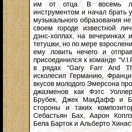
им от отца. В восемь л
инструментом и начал брать у
музыкального образования не 
своем городе известной лич
дэнс-холлах, на вечеринках 
тетушки, но по мере взрослени
ему ловить нечего и отпра
присоединился к команде "V.I.P
в рядах "Gary Farr And T
исколесил Германию, Франци
вкусов молодого Эмерсона про
джазменов как Фэтс Уолле
Брубек, Джек МакДафф и Б
стороны и таких композитор
Себастьян Бах, Аарон Коплэ
Бела Барток и Альберто Хинаст