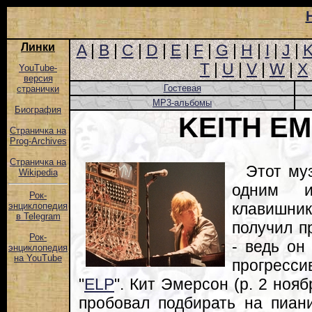
Линки
A
|
B
|
C
|
D
|
E
|
F
|
G
|
H
|
I
|
J
|
T
|
U
|
V
|
W
|
X
YouTube-
версия
Гостевая
странички
MP3-альбомы
Биография
KEITH E
Страничка на
Prog-Archives
Страничка на
Этот му
Wikipedia
одним и
Рок-
клавишн
энциклопедия
в Telegram
получил п
Рок-
- ведь он
энциклопедия
на YouTube
прогресс
"
ELP
". Кит Эмерсон (р. 2 нояб
пробовал подбирать на пиан