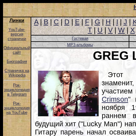
Линки
A
|
B
|
C
|
D
|
E
|
F
|
G
|
H
|
I
|
J
|
T
|
U
|
V
|
W
|
X
YouTube-
версия
Гостевая
странички
MP3-альбомы
Официальный
GREG 
сайт
Биография
Страничка на
Этот 
Wikipedia
знамени
Рок-
участием 
энциклопедия
в Telegram
Crimson
" 
Рок-
ноября 1
энциклопедия
на YouTube
раннем в
будущий хит ("Lucky Man") на
Гитару парень начал осваива