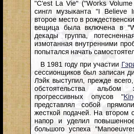
"C'est La Vie" ("Works Volume
сингл музыканта "I Believe I
второе место в рождественски
вещица была включена в "Wo
декады группа, потесненн
измотанная внутренними проб
попытался начать самостояте
В 1981 году при участии
Гэр
сессионщиков был записан дис
Лэйк выступил, прежде всего, 
обстоятельства альбом 
прогрессивных опусов "
Ki
представлял собой прямол
жесткой подачей. На втором 
напор и уделил повышенно
большого успеха "Manoeuvr