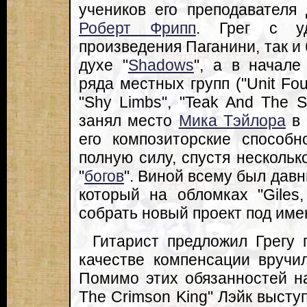
учеников его преподавателя
Роберт Фрипп
. Грег с уд
произведения Паганини, так и
духе "
Shadows
", а в начале
ряда местных групп ("Unit Fou
"Shy Limbs", "Teak And The S
занял место
Мика Тэйлора
в 
его композиторские способн
полную силу, спустя нескольк
"
богов
". Виной всему был дав
который на обломках "Giles,
собрать новый проект под име
Гитарист предложил Грегу 
качестве компенсации вручи
Помимо этих обязанностей на
The Crimson King" Лэйк высту