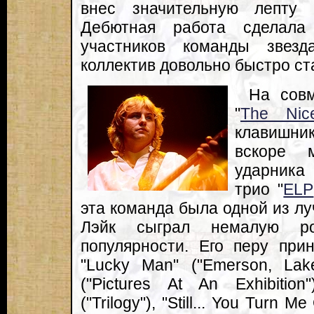
внес значительную лепту 
Дебютная работа сделала
участников команды звезд
коллектив довольно быстро ст
На совм
"
The Nic
клавишни
вскоре 
ударника
трио "
ELP
эта команда была одной из лу
Лэйк сыграл немалую р
популярности. Его перу при
"Lucky Man" ("Emerson, Lak
("Pictures At An Exhibitio
("Trilogy"), "Still... You Turn M