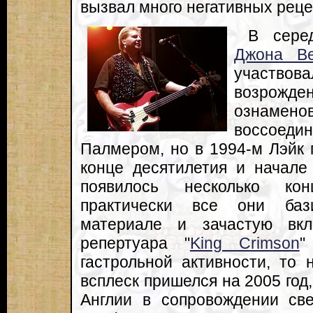
вызвал много негативных реце
В сере
Джона Ве
участво
возрожде
ознаменов
воссоед
Палмером, но в 1994-м Лэйк 
конце десятилетия и начале
появилось несколько ко
практически все они баз
материале и зачастую вк
репертуара "
King Crimson
"
гастрольной активности, то
всплеск пришелся на 2005 год,
Англии в сопровождении св