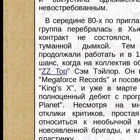
невостребованным.
В середине 80-х по пригл
группа перебралась в Хь
контракт не состоялся,
туманной дымкой. Тем
продолжали работать и в 
шанс, когда на коллектив 
"
ZZ Top
" Сэм Тэйлор. Он 
"Megaforce Records" и посо
"King's X", и уже в марте
полноценный дебют с прогр
Planet". Несмотря на мн
отклики критиков, проста
относиться к необычной м
новоявленной бригады, и к
пластинку.