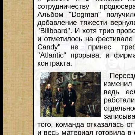
сотрудничеству продюсе
Альбом "Dogman" получил
добавление тяжести вернул
"Billboard". И хотя трио пр
и отметилось на фестивале 
Candy" не принес требу
"Atlantic" прорыва, и фир
контракта.
Переез
изменил 
ведь ес
работ
отдельно
записыв
того, команда отказалась о
и весь материал готовила в 