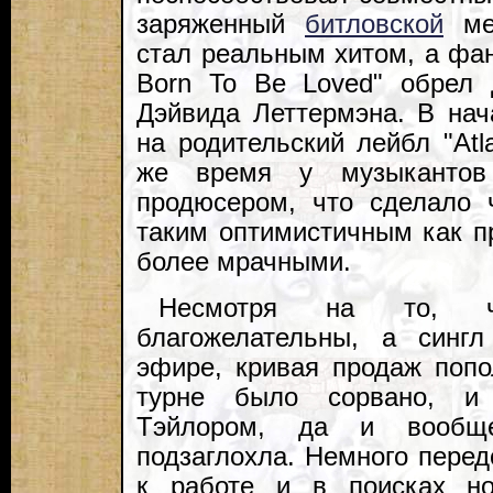
заряженный
битловской
мел
стал реальным хитом, а фа
Born To Be Loved" обрел 
Дэйвида Леттермэна. В нач
на родительский лейбл "Atla
же время у музыкантов
продюсером, что сделало 
таким оптимистичным как п
более мрачными.
Несмотря на то, ч
благожелательны, а сингл
эфире, кривая продаж попо
турне было сорвано, и 
Тэйлором, да и вообще
подзаглохла. Немного передо
к работе и в поисках но