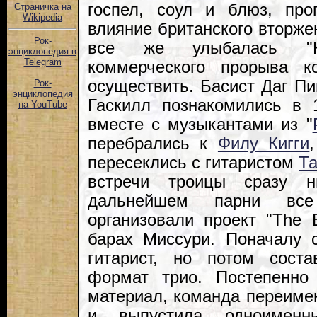
госпел, соул и блюз, про
Страничка на
Wikipedia
влияние британского вторже
Рок-
все же улыбалась "Ki
энциклопедия в
Telegram
коммерческого прорыва к
осуществить. Басист Даг П
Рок-
энциклопедия
Гаскилл познакомились в 1
на YouTube
вместе с музыкантами из "
перебрались к
Филу Кигги
пересеклись с гитаристом
Т
встречи троицы сразу н
дальнейшем парни вс
организовали проект "The 
барах Миссури. Поначалу 
гитарист, но потом соста
формат трио. Постепенно
материал, команда переимен
и выпустила одноименн