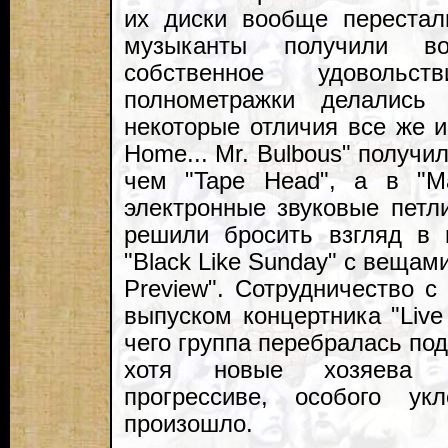
их диски вообще перестал
музыканты получили во
собственное удовольс
полнометражки делались
некоторые отличия все же и
Home... Mr. Bulbous" получи
чем "Tape Head", а в "Ma
электронные звуковые петли
решили бросить взгляд в 
"Black Like Sunday" с вещам
Preview". Сотрудничество с
выпуском концертника "Live 
чего группа перебралась под
хотя новые хозяева с
прогрессиве, особого у
произошло.