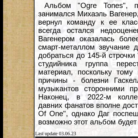
Альбом "Ogre Tones", п
занимался Михаэль Вагенер
вернул команду к ее клас
всегда остался недооцен
Вагенером оказалась боле
смарт-металлом звучание д
добраться до 145-й строчки "
студийника группа перес
материал, поскольку тому
причины - болезни Гаскел
музыкантов сторонними пр
Наконец, в 2022-м колле
давних фанатов вполне дост
Of One", однако Даг поспеш
возможно этот альбом будет
Last update 03.06.23