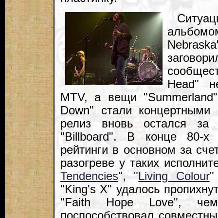
Ситуац
альбом
Nebraska
загово
сообщест
Head" н
MTV, а вещи "Summerland",
Down" стали концертными 
релиз вновь остался за 
"Billboard". В конце 80-
рейтинги в основном за сче
разогреве у таких исполните
Tendencies
", "
Living Colour
"
"King's X" удалось пропихн
"Faith Hope Love", че
поспособствовал совместны