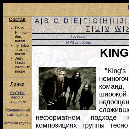
Состав
A
|
B
|
C
|
D
|
E
|
F
|
G
|
H
|
I
|
J
|
T
|
U
|
V
|
W
|
Doug
Pinnick -
Гостевая
бас,
вокал
MP3-альбомы
Ty Tabor
KING
- гитара,
вокал
Jerry
Gaskill -
ударные,
"King
вокал
немног
Линки
команд,
широкой
YouTube-
версия
недооце
странички
сложивш
Официальный
сайт группы
неформатном подходе 
История группы
композициях группы тесно