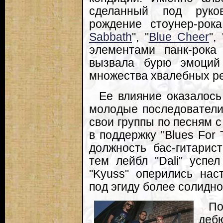
сделанный под руков
рождение стоунер-рок
Sabbath
", "
Blue Cheer
", 
элементами панк-рока
вызвала бурю эмоций
множества хвалебных р
Ее влияние оказалось
молодые последователи
свои группы по песням с
в поддержку "Blues For
должность бас-гитарис
тем лейбл "Dali" успел
"Kyuss" оперились нас
под эгиду более солидно
П
деб