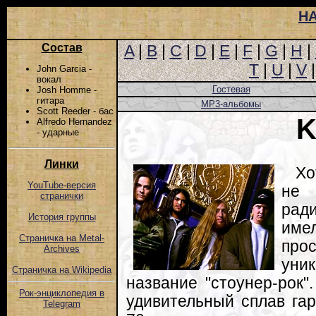
Н
Состав
A
|
B
|
C
|
D
|
E
|
F
|
G
|
H
|
T
|
U
|
V
John Garcia -
вокал
Гостевая
Josh Homme -
гитара
MP3-альбомы
Scott Reeder - бас
K
Alfredo Hernandez
- ударные
Линки
Хо
YouTube-версия
не 
странички
рад
История группы
име
Страничка на Metal-
про
Archives
уни
Страничка на Wikipedia
название "стоунер-рок"
Рок-энциклопедия в
удивительный сплав гар
Telegram