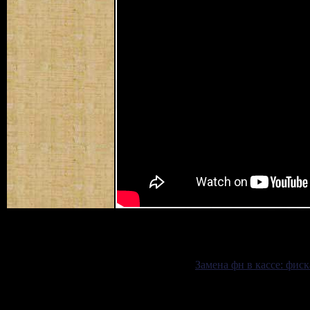
Замена фн в кассе: фис