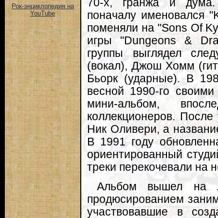
70-х, гранжа и дума
Рок-энциклопедия на
поначалу именовался "K
YouTube
поменяли на "Sons Of Ky
игры "Dungeons & Dra
группы выглядел сле
(вокал), Джош Хомм (гит
Бьорк (ударные). В 19
весной 1990-го своим
мини-альбом, впосл
коллекционеров. После 
Ник Оливери, а название
В 1991 году обновленн
ориентированный студий
треки перекочевали на не
Альбом вышел на л
продюсированием заним
участвовавшие в созд