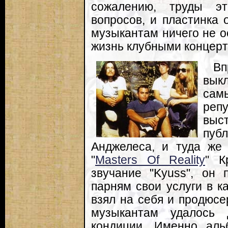
сожалению, труды э
вопросов, и пластинка 
музыкантам ничего не о
жизнь клубными концерт
В
вык
сам
реп
выс
пуб
Анджелеса, и туда же
"
Masters Of Reality
" К
звучание "Kyuss", он
парням свои услуги в к
взял на себя и продюсе
музыкантам удалось 
кондиции. Именно аль