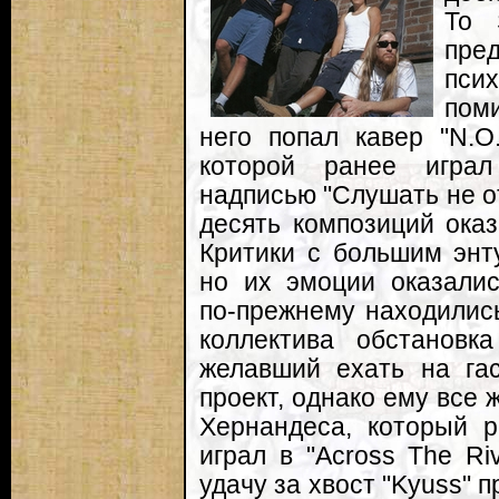
To 
пр
пси
пом
него попал кавер "N.O.
которой ранее играл
надписью "Слушать не от
десять композиций оказ
Критики с большим энт
но их эмоции оказали
по-прежнему находились
коллектива обстановк
желавший ехать на гас
проект, однако ему все
Хернандеса, который 
играл в "Across The Ri
удачу за хвост "Kyuss" 