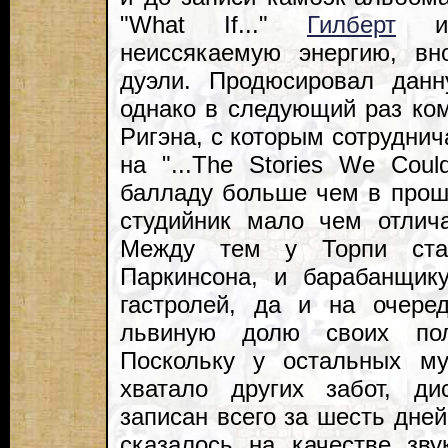
"What If..."
Гилберт
неиссякаемую энергию, вн
дуэли. Продюсировал дан
однако в следующий раз ком
Ригэна, с которым сотруднича
на "...The Stories We Coul
балладу больше чем в прош
студийник мало чем отлич
Между тем у Торпи стал
Паркинсона, и барабанщик
гастролей, да и на очере
львиную долю своих пол
Поскольку у остальных м
хватало других забот, ди
записан всего за шесть дней
сказалось на качестве зв