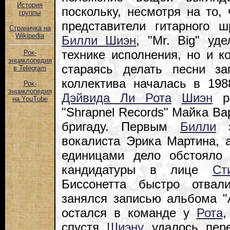
История
поскольку, несмотря на то, 
группы
представители гитарного 
Страничка на
Wikipedia
Билли Шиэн
, "Mr. Big" уд
технике исполнения, но и 
Рок-
энциклопедия
стараясь делать песни з
в Telegram
коллектива началась в 198
Рок-
энциклопедия
Дэйвида Ли Рота
Шиэн
ре
на YouTube
"Shrapnel Records" Майка Ва
бригаду. Первым
Билли
з
вокалиста Эрика Мартина, 
единицами дело обстояло
кандидатуры в лице
Ст
Биссонетта быстро отвал
занялся записью альбома "A
остался в команде у
Рота
,
спустя
Шиэну
удалось пере