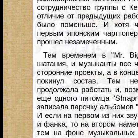
сотрудничество группы с К
отличие от предыдущих рабо
было поменьше. И хотя ч
первым японским чарттопе
прошел незамеченным.
Тем временем в "Mr. Bi
шатания, и музыканты все ч
сторонние проекты, а в конц
покинул состав. Тем н
продолжала работать и, во
еще одного питомца "Shrap
записала парочку альбомов "Ge
И если на первом из них зву
и фанка, то на втором наме
тем на фоне музыкальных 