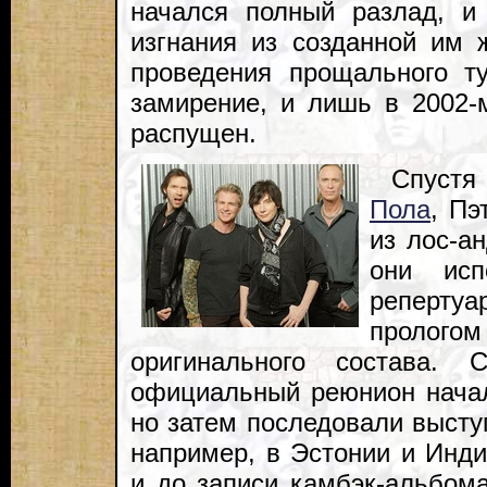
начался полный разлад, 
изгнания из созданной им 
проведения прощального т
замирение, и лишь в 2002
распущен.
Спустя
Пола
, Пэ
из лос-а
они исп
репертуа
пролог
оригинального состава. 
официальный реюнион начал
но затем последовали выступ
например, в Эстонии и Инди
и до записи камбэк-альбома