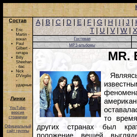
Состав
A
|
B
|
C
|
D
|
E
|
F
|
G
|
H
|
I
|
J
|
T
|
U
|
V
|
W
|
Eric
Martin -
Гостевая
вокал
Paul
MP3-альбомы
Gilbert -
MR. 
гитара
Billy
Sheehan
- бас
Nick
Являя
D'Virgilio
-
извест
ударные
феномен
Линки
америка
оставала
YouTube-
версия
то врем
странички
других странах был кра
Официальный
сайт группы
положение вещей выгляд