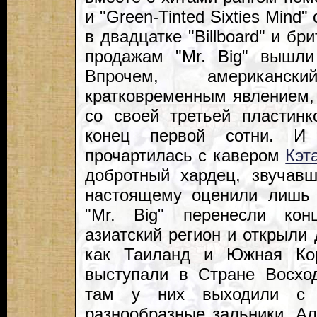
и "Green-Tinted Sixties Mind
в двадцатке "Billboard" и бр
продажам "Mr. Big" вышли
Впрочем, американс
кратковременным явлением, 
со своей третьей пластинк
конец первой сотни. И
прочартилась с кавером
Кэт
добротный хардец, звучав
настоящему оценили лишь 
"Mr. Big" перенесли кон
азиатский регион и открыли 
как Таиланд и Южная Ко
выступали в Стране Восхо
там у них выходили с з
разнообразные зальники. А