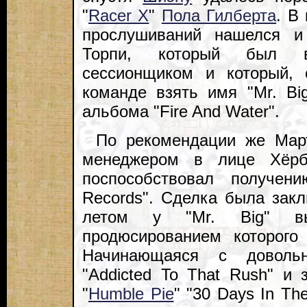
"
Racer X
"
Пола Гилберта
. В
прослушиваний нашелся и
Торпи, который был в
сессионщиком и который, 
команде взять имя "Mr. Bi
альбома "Fire And Water".
По рекомендации же Март
менеджером в лице Хёрб
поспособствовал получени
Records". Сделка была закл
летом у "Mr. Big" в
продюсированием которого
Начинающаяся с довольн
"Addicted To That Rush" и
"
Humble Pie
" "30 Days In Th