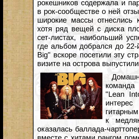
рокешников содержала и пар
в рок-сообществе о ней отзы
широкие массы отнеслись 
хотя ряд вещей с диска пло
сет-листах, наибольший усп
где альбом добрался до 22-й
Big" вскоре посетили эту ст
визите на острова выпустили 
Домаш
команда
"Lean In
интерес
гитарным
к медля
оказалась баллада-чарттопер
вместе с хитами рангом поме