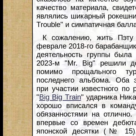
качество материала, свидет
являлись шикарный рокешник 
Trouble" и симпатичная балла
К сожалению, жить Пэту 
феврале 2018-го барабанщик
деятельность группы была 
2023-м "Mr. Big" решили 
помимо прощального тур
последнего альбома. Оба 
при участии известного по 
"
Big Big Train
" ударника Ник
хорошо вписался в команд
обязанностями на отлично. 
впервые со времен дебют
японской десятки (№ 15),