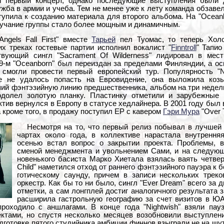
ой первый концерт, однако последующие выступления были 
жба в армии и учеба. Тем не менее уже к лету команда обзаве
тупила к созданию материала для второго альбома. На "Ocean
вучание группы стало более мощным и динамичным.
Angels Fall First" вместе
Тарьей
пел Туомас, то теперь Холо
их треках гостевые партии исполнил вокалист "
Finntroll
" Тапио
твующий сингл "Sacrament Of Wilderness" лидировал в мес
99-м "Oceanborn" был переиздан за пределами Финляндии, а о
смогли провести первый европейский тур. Популярность "N
е не удалось попасть на Евровидение, она выложила коз
ший фэнтэзийную линию предшественника, альбом на три недел
одолел золотую планку. Пластинку отметили и зарубежные 
тив вернулся в Европу в статусе хедлайнера. В 2001 году был
 а кроме того, в продажу поступил EP с кавером
Гэри Мура
"Over T
Несмотря на то, что первый релиз побывал в лучшей 
чартах около года, в коллективе нарастала внутрення
осенью встал вопрос о закрытии проекта. Проблемы, в
сменой менеджмента и увольнением Сами, и на следующ
новенького басиста Марко Хиетала взялась ваять четвер
Child" наметился отход от раннего фэнтэзийного пауэра к
готическому саунду, причем в записи нескольких трек
оркестр. Как бы то ни было, сингл "Ever Dream" всего за 
отметки, а сам лонгплей достиг аналогичного результата з
расширила гастрольную географию за счет визитов в ЮА
роходило с аншлагами. В конце года "Nightwish" взяли пау
ектами, но спустя несколько месяцев возобновили выступлен
одготовке пятого студийника амбиции финнов взыграли не на шу