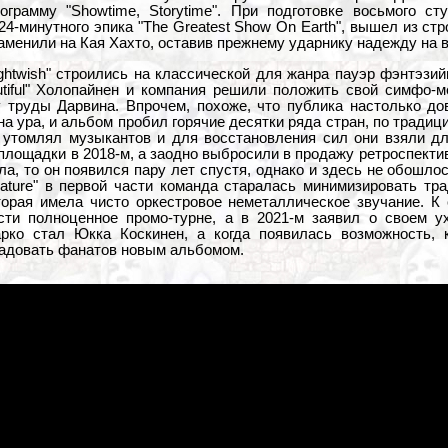
грамму "Showtime, Storytime". При подготовке восьмого сту
24-минутного эпика "The Greatest Show On Earth", вышел из с
заменили на Кая Хахто, оставив прежнему ударнику надежду на 
ghtwish" строились на классической для жанра пауэр фэнтэзийн
utiful" Холопайнен и компания решили положить свой симфо-
у труды Дарвина. Впрочем, похоже, что публика настолько до
а ура, и альбом пробил горячие десятки ряда стран, по традиц
 утомлял музыкантов и для восстановления сил они взяли дли
площадки в 2018-м, а заодно выбросили в продажу ретроспекти
ла, то он появился пару лет спустя, однако и здесь не обошло
 Nature" в первой части команда старалась минимизировать т
вторая имела чисто оркестровое неметаллическое звучание. К
сти полноценное промо-турне, а в 2021-м заявил о своем 
рко стал Юкка Коскинен, а когда появилась возможность, 
радовать фанатов новым альбомом.