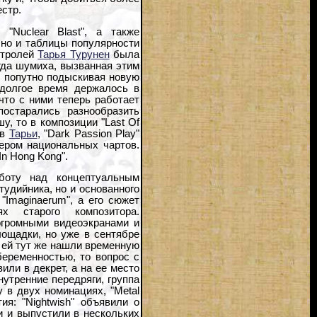
стр.
Nuclear Blast", а также
 но и таблицы популярности
астролей
Тарья Турунен
была
огда шумиха, вызванная этим
, попутно подыскивая новую
 долгое время держалось в
что с ними теперь работает
постарались разнообразить
у, то в композиции "Last Of
ов
Тарьи
, "Dark Passion Play"
дером национальных чартов.
In Hong Kong".
боту над концептуальным
тудийника, но и основанного
"Imaginaerum", а его сюжет
х старого композитора.
огромными видеоэкранами и
ощадки, но уже в сентябре
к ей тут же нашли временную
беременностью, то вопрос с
ли в декрет, а на ее место
нутренние передряги, группа
 в двух номинациях, "Metal
я: "Nightwish" объявили о
 и выпустили в нескольких