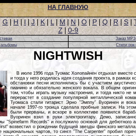
НА ГЛАВНУЮ
|
G
|
H
|
I
|
J
|
K
|
L
|
M
|
N
|
O
|
P
|
Q
|
R
|
S
|
Z
|
0-9
стевая
Заказ MP3
-альбомы
Стили рок
NIGHTWISH
В июле 1996 года Туомас Холопайнен отдыхал вместе с 
и тогда у него родилась идея создания проекта, в рамках 
обстановки песни исполнялись бы с участием акустическ
пианино и обязательно женского вокала. В общем ориги
том, чтобы играть музыку настроения, и тогда никто не 
перерастет в создание популярной металлической ком
Туомаса стали гитарист Эрно "Эмппу" Вуоринен и вок
начале 1997-го троица сделала пробные записи. На это
были прерваны, и вскоре в коллективе появился бара
Вуоринен взял в руки электрогитару. Демо, записанн
ы "Spinefarm Records" и послужило основой для дебютного
l First" возвестил о рождении будущей звезды финского металл
е национальных чартов, то сингл "The Carpenter" пробил горя