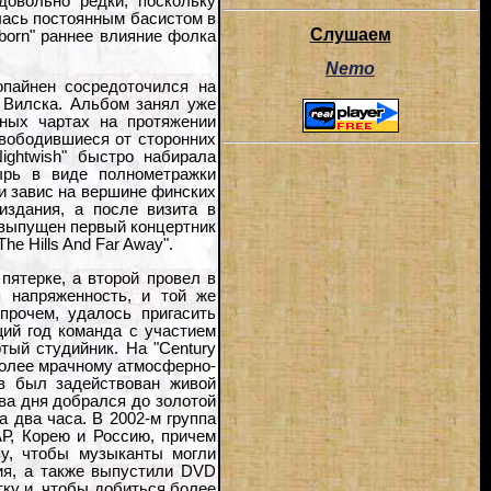
довольно редки, поскольку
лась постоянным басистом в
Слушаем
born" раннее влияние фолка
Nemo
пайнен сосредоточился на
 Вилска. Альбом занял уже
тных чартах на протяжении
свободившиеся от сторонних
ightwish" быстро набирала
ырь в виде полнометражки
и завис на вершине финских
издания, а после визита в
 выпущен первый концертник
he Hills And Far Away".
пятерке, а второй провел в
я напряженность, и той же
прочем, удалось пригасить
ий год команда с участием
тый студийник. На "Century
 более мрачному атмосферно-
ов был задействован живой
два дня добрался до золотой
а два часа. В 2002-м группа
Р, Корею и Россию, причем
зу, чтобы музыканты могли
ия, а также выпустили DVD
тку и, чтобы добиться более