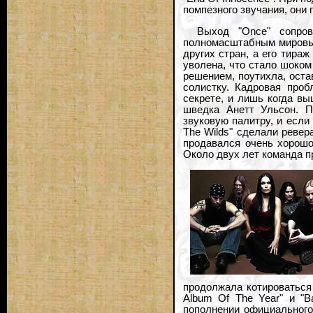
помпезного звучания, они
Выход "Once" сопров
полномасштабным мировым
других стран, а его тира
уволена, что стало шоком
решением, поутихла, оста
солистку. Кадровая про
секрете, и лишь когда в
шведка Анетт Ульсон. По
звуковую палитру, и если 
The Wilds" сделали ревер
продавался очень хорошо
Около двух лет команда пр
продолжала котироваться 
Album Of The Year" и "B
пополнении официального