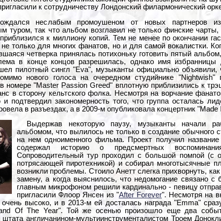
 пригласили к сотрудничеству Лондонский филармонический орке
ождался неслабым промоушеном от новых партнеров из "
 туром, так что альбом возглавил не только финские чарты,
ж приблизился к миллиону копий. Тем не менее по окончании г
 не только для многих фанатов, но и для самой вокалистки. К
вшаяся четверка принялась потихоньку готовить пятый альбом
блема в конце концов разрешилась, однако имя избранницы
ышел пилотный сингл "Eva", музыканты официально объявили, 
мимо нового голоса на очередном студийнике "Nightwish" 
в номере "Master Passion Greed" вплотную приблизились к трэш
анс в сторону кельтского фолка. Несмотря на ворчание фанат
 и подтвердил закономерность того, что группа осталась ли
овела в разъездах, а в 2009-м опубликовала концертник "Made 
Выдержав некоторую паузу, музыканты начали ра
альбомом, что вылилось не только в создание обычного с
на нем одноименного фильма. Проект получил название 
содержал историю о предсмертных воспоминания
Сопроводительный тур проходил с большой помпой (с 
потрясающей пиротехникой) и собирал многотысячные пл
возникли проблемы. Стоило Анетт слегка прихворнуть, ка
замену, а когда выяснилось, что недомогание связано с 
главным микрофоном решили кардинально - певицу отправи
пригласили Флоор Янсен из "
After Forever
". Несмотря на в
очень высоко, и в 2013-м ей досталась награда "Emma" сразу
and Of The Year". Той же осенью произошло еще два событи
 штата англичанином-мультиинструменталистом Троем Донокли