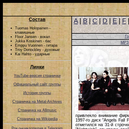
Состав
A
|
B
|
C
|
D
|
E
|
F
Tuomas Holopainen -
клавишные
Го
Floor Jansen - вокал
Jukka Koskinen - бас
MP3
Emppu Vuorinen - гитара
Troy Donockley - духовые
Kai Hahto - ударные
Линки
YouTube-версия странички
Официальный сайт группы
История группы
Страничка на Metal-Archives
Страничка на Allmusic
привлекло внимание фирм
Страничка на Wikipedia
1997-го диск "Angels Fal
отметился на 31-й строчк
Рок-энциклопедия в Telegram