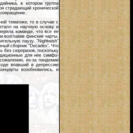
дийника, в котором группа
троя страдающий хронической
возвращение.
ой тематике, то в случае с
металл на научную основу и
веряла команде, что все ее
ии возглавив финские чарты.
тельную паузу. "Nightwish"
вный сборник "Decades". Что
сь без сюрпризов, поскольку
радиционные для нее симфо-
 сожалению, из-за пандемии
уходе впавший в депрессию
концерты возобновились, и