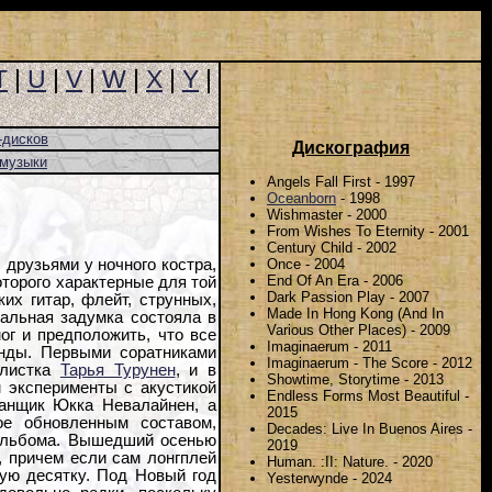
T
|
U
|
V
|
W
|
X
|
Y
|
-дисков
Дискография
-музыки
Angels Fall First - 1997
Oceanborn
- 1998
Wishmaster - 2000
From Wishes To Eternity - 2001
Century Child - 2002
Once - 2004
друзьями у ночного костра,
End Of An Era - 2006
которого характерные для той
Dark Passion Play - 2007
их гитар, флейт, струнных,
Made In Hong Kong (And In
нальная задумка состояла в
Various Other Places) - 2009
мог и предположить, что все
Imaginaerum - 2011
анды. Первыми соратниками
Imaginaerum - The Score - 2012
алистка
Тарья Турунен
, и в
Showtime, Storytime - 2013
м эксперименты с акустикой
Endless Forms Most Beautiful -
банщик Юкка Невалайнен, а
2015
ое обновленным составом,
Decades: Live In Buenos Aires -
 альбома. Вышедший осенью
2019
а, причем если сам лонгплей
Human. :II: Nature. - 2020
чую десятку. Под Новый год
Yesterwynde - 2024