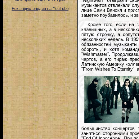
"Nightwish" отыграли св
музыкантов отвлекали слу
Рок-энциклопедия на YouTube
лице Сами Вянскя и прис
заметно поубавилось, и з
Кроме того, если на "
клавишных, а в нескольк
пятую строчку, а сопутс
нескольких недель. В 19
обязанностей музыканты 
обороты, и хотя команд
"Wishmaster". Продолжав
чартов, а его тираж пре
Латинскую Америку коллек
"From Wishes To Eternity",
большинство концертов п
заняться сторонними про
"End Of Innocence". При п