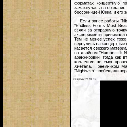
форматах концертную про
замахнулась на создание 
бессонницей Юкка, и его 
Если ранее работы "Ni
"Endless Forms Most Bea
взяли за отправную точк
эксперименты принимала н
Тем не менее успех тоже
вернулись на концертные 
касается свежего материа
на двойном "Human. :II:
аранжировки, тогда как 
коллектив не смог прове
Хиетала. Преемником Ма
"Nightwish" пообещали по
Last update 24.10.23