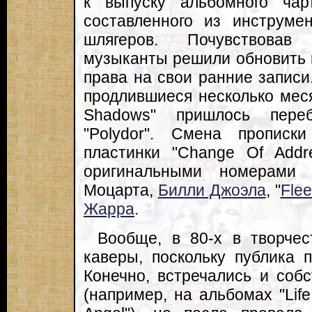
к выпуску альбомного чартт
составленного из инструме
шлягеров. Почувствовав
музыканты решили обновить к
права на свои ранние записи
продлившиеся несколько меся
Shadows" пришлось пере
"Polydor". Смена прописк
пластинки "Change Of Addr
оригинальными номерами 
Моцарта,
Билли Джоэла
, "
Fle
Жарра
.
Вообще, в 80-х в творчес
каверы, поскольку публика 
Конечно, встречались и соб
(например, на альбомах "Life