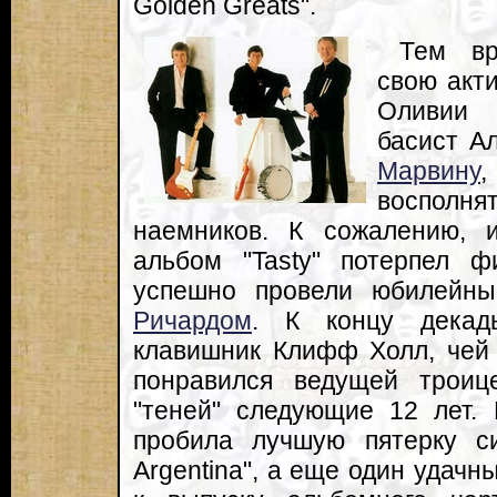
Golden Greats".
Тем вр
свою акт
Оливии 
басист А
Марвину
,
восполн
наемников. К сожалению, 
альбом "Tasty" потерпел ф
успешно провели юбилейны
Ричардом
. К концу декад
клавишник Клифф Холл, чей 
понравился ведущей троиц
"теней" следующие 12 лет. 
пробила лучшую пятерку с
Argentina", а еще один удачн