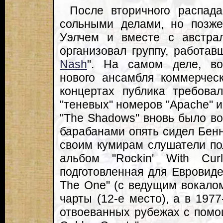
После вторичного распа
сольными делами, но поз
Уэлчем и вместе с австр
организовал группу, работав
Nash
". На самом деле, во
нового ансамбля коммерческ
концертах публика требова
"теневых" номеров "Apache" и 
"The Shadows" вновь было во
барабанами опять сидел Бенн
своим кумирам слушатели по
альбом "Rockin' With Cu
подготовленная для Евровиде
The One" (с ведущим вокалом
чарты (12-е место), а в 197
отвоеванных рубежах с помо