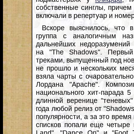
собственные синглы, причем
включали в репертуар и номер
Вскоре выяснилось, что 
группа с аналогичным на
дальнейших недоразумений 
на "The Shadows". Первы
треками, выпущенный под нов
не прошло и нескольких мес
взяла чарты с очаровательн
Лордана "Apache". Композ
национального хит-парада 5
длинной веренице "теневых"
года любой релиз от "Shadows
популярности, а за это время
списков попали еще четыре ве
Land", "Dance On" и "Foot 