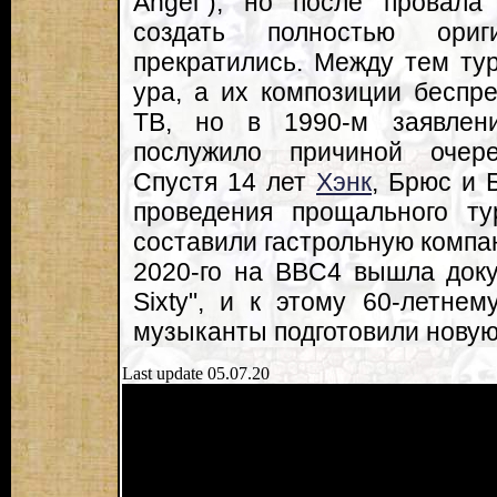
Angel"), но после провала
создать полностью ориг
прекратились. Между тем ту
ура, а их композиции беспр
ТВ, но в 1990-м заявлен
послужило причиной очере
Спустя 14 лет
Хэнк
, Брюс и 
проведения прощального т
составили гастрольную комп
2020-го на BBC4 вышла доку
Sixty", и к этому 60-летне
музыканты подготовили новую
Last update 05.07.20