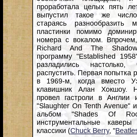
проработала целых пять ле
выпустил такое же число
стараясь разнообразить
пластинки помимо домини
номера с вокалом. Впрочем, 
Richard And The Shadow
программу "Established 1958
разладились настолько,
распустить. Первая попытка 
в 1969-м, когда вместо У
клавишник Алан Хокшоу. 
провел гастроли в Англии 
"Slaughter On Tenth Avenue" 
альбом "Shades Of Ro
инструментальные каверы 
классики (
Chuck Berry
, "
Beatle