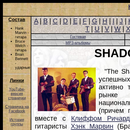
Состав
A
|
B
|
C
|
D
|
E
|
F
|
G
|
H
|
I
|
J
|
T
|
U
|
V
|
W
|
Hank
Marvin -
Гостевая
гитара
Bruce
MP3-альбомы
Welch -
SHAD
гитара
Brian
Bennett
-
ударные
"The Sh
успешны
Линки
активно 
YouTube-
рынке 
версия
странички
национа
Страничка на
(причем 
Facebook
вместе с
Клиффом Ричард
История
группы
гитаристы
Хэнк Марвин
(Бра