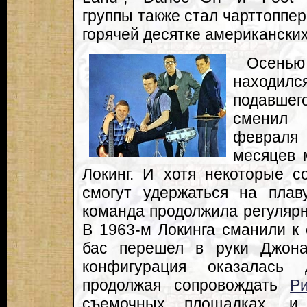
группы также стал чарттоппер
горячей десятке американски
Осенью
находи
подавше
сменил 
февраля 
месяцев 
Локинг. И хотя некоторые с
смогут удержаться на плав
команда продолжила регулярн
В 1963-м Локинга сманили к 
бас перешел в руки Джона
конфигурация оказалась 
продолжая сопровождать
Р
съемочных площадках, и