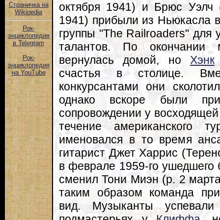
октября 1941) и Брюс Уэлч 
Страничка на
Wikipedia
1941) прибыли из Ньюкасла в
Рок-
группы "The Railroaders" для
энциклопедия
в Telegram
талантов. По окончании 
вернулась домой, но
Хэнк
Рок-
энциклопедия
счастья в столице. Вм
на YouTube
конкурсантами они сколотили
однако вскоре были при
сопровождении у восходящей
течение американского ту
именовался в то время анса
гитарист Джет Харрис (Теренс
в феврале 1959-го ушедшего
сменил Тони Миэн (р. 2 марта 
таким образом команда при
вид. Музыканты успевали
подмастерьях у
Клиффа
, н