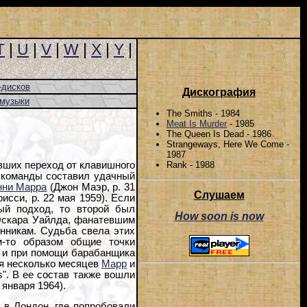
T
|
U
|
V
|
W
|
X
|
Y
|
-дисков
Дискография
-музыки
The Smiths - 1984
Meat Is Murder
- 1985
The Queen Is Dead - 1986
Strangeways, Here We Come -
1987
Rank - 1988
авших переход от клавишного
о команды составил удачный
нни Марра
(Джон Маэр, р. 31
Слушаем
сси, р. 22 мая 1959). Если
ый подход, то второй был
How soon is now
Оскара Уайлда, фанатевшим
нникам. Судьба свела этих
-то образом общие точки
и и при помощи барабанщика
я несколько месяцев
Марр
и
s". В ее состав также вошли
 января 1964).
 в Лондон, где попробовали