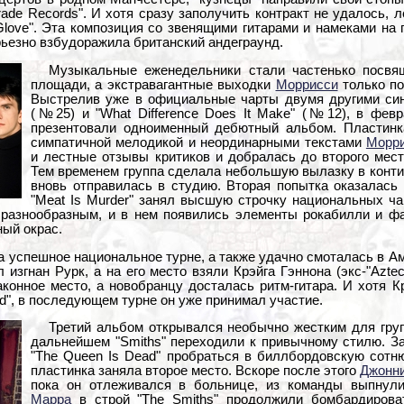
rade Records". И хотя сразу заполучить контракт не удалось,
Glove". Эта композиция со звенящими гитарами и намеками на 
рьезно взбудоражила британский андеграунд.
Музыкальные еженедельники стали частенько посвящ
площади, а экстравагантные выходки
Моррисси
только по
Выстрелив уже в официальные чарты двумя другими синг
(№25) и "What Difference Does It Make" (№12), в февр
презентовали одноименный дебютный альбом. Пластинк
симпатичной мелодикой и неординарными текстами
Морр
и лестные отзывы критиков и добралась до второго мест
Тем временем группа сделала небольшую вылазку в конти
вновь отправилась в студию. Вторая попытка оказалась
"Meat Is Murder" занял высшую строчку национальных ч
разнообразным, и в нем появились элементы рокабилли и фан
ый окрас.
а успешное национальное турне, а также удачно смоталась в Ам
 изгнан Рурк, а на его место взяли Крэйга Гэннона (экс-"Azte
конное место, а новобранцу досталась ритм-гитара. И хотя К
ad", в последующем турне он уже принимал участие.
Третий альбом открывался необычно жестким для груп
дальнейшем "Smiths" переходили к привычному стилю. З
"The Queen Is Dead" пробраться в биллбордовскую сотню
пластинка заняла второе место. Вскоре после этого
Джонн
пока он отлеживался в больнице, из команды выпнули
Марра
в строй "The Smiths" продолжили бомбардирова