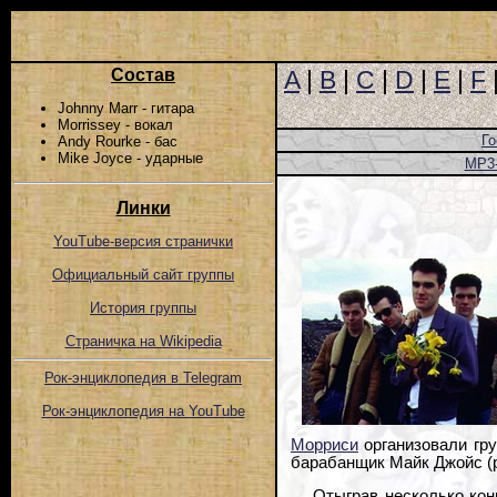
Состав
A
|
B
|
C
|
D
|
E
|
F
Johnny Marr - гитара
Morrissey - вокал
Го
Andy Rourke - бас
Mike Joyce - ударные
MP3
Линки
YouTube-версия странички
Официальный сайт группы
История группы
Страничка на Wikipedia
Рок-энциклопедия в Telegram
Рок-энциклопедия на YouTube
Морриси
организовали гру
барабанщик Майк Джойс (р
Отыграв несколько кон