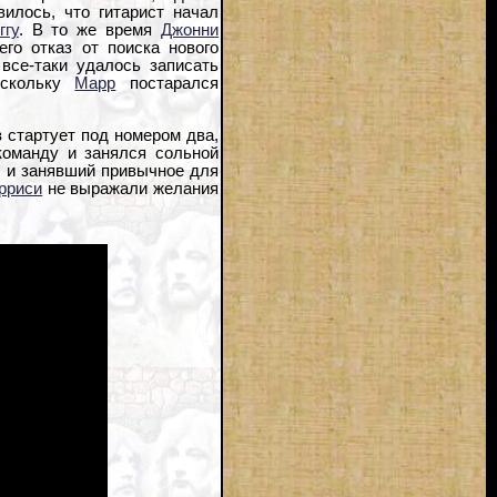
илось, что гитарист начал
ггу
. В то же время
Джонни
го отказ от поиска нового
все-таки удалось записать
оскольку
Марр
постарался
 стартует под номером два,
команду и занялся сольной
о и занявший привычное для
рриси
не выражали желания