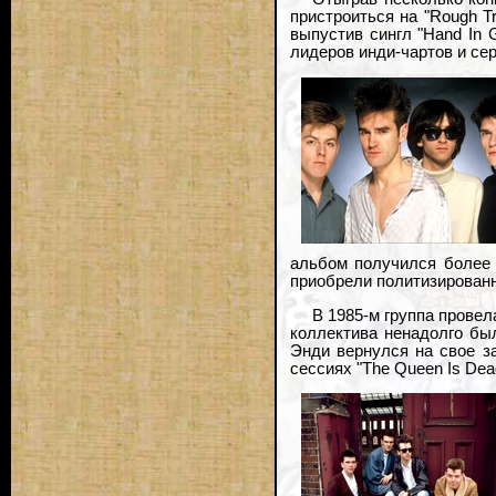
пристроиться на "Rough T
выпустив сингл "Hand In 
лидеров инди-чартов и се
альбом получился более 
приобрели политизированн
В 1985-м группа провел
коллектива ненадолго был
Энди вернулся на свое за
сессиях "The Queen Is De