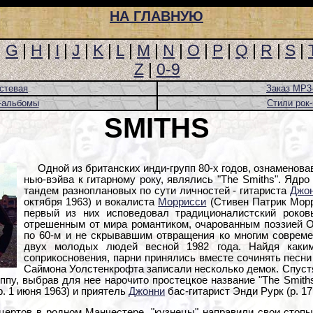
НА ГЛАВНУЮ
|
G
|
H
|
I
|
J
|
K
|
L
|
M
|
N
|
O
|
P
|
Q
|
R
|
S
|
Z
|
0-9
стевая
Заказ MP3
-альбомы
Стили рок
SMITHS
Одной из британских инди-групп 80-х годов, ознаменов
нью-вэйва к гитарному року, являлись "The Smiths". Ядр
тандем разноплановых по сути личностей - гитариста
Джо
октября 1963) и вокалиста
Моррисси
(Стивен Патрик Морри
первый из них исповедовал традиционалистский роков
отрешенным от мира романтиком, очарованным поэзией 
по 60-м и не скрывавшим отвращения ко многим совреме
двух молодых людей весной 1982 года. Найдя каким
соприкосновения, парни принялись вместе сочинять песн
Саймона Уолстенкрофта записали несколько демок. Спуст
ппу, выбрав для нее нарочито простецкое название "The Smith
. 1 июня 1963) и приятель
Джонни
бас-гитарист Энди Рурк (р. 17
цертов в родном Манчестере, "кузнецы" направили свои стопы