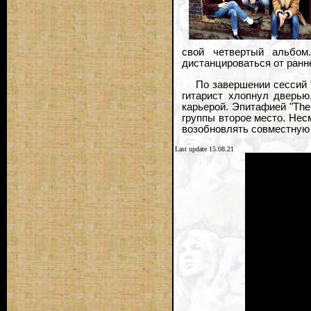
свой четвертый альбом
дистанцироваться от ранн
По завершении сессий 
гитарист хлопнул дверь
карьерой. Эпитафией "The
группы второе место. Нес
возобновлять совместную 
Last update 15.08.21