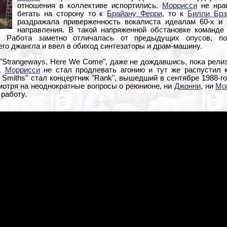
отношения в коллективе испортились.
Моррисси
не нрав
бегать на сторону то к
Брайану Ферри
, то к
Билли Брэ
раздражала приверженность вокалиста идеалам 60-х и е
направления. В такой напряженной обстановке команде 
. Работа заметно отличалась от предыдущих опусов, п
его джангла и ввел в обиход синтезаторы и драм-машину.
"Strangeways, Here We Come", даже не дождавшись, пока релиз
ю.
Моррисси
не стал продлевать агонию и тут же распустил 
 Smiths" стал концертник "Rank", вышедший в сентябре 1988-г
мотря на неоднократные вопросы о реюнионе, ни
Джонни
, ни
Мо
работу.