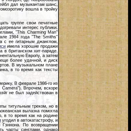
 лейбл дал музыкантам шанс,
гомоэротику вошла в тройку
ать группе свои печатные
догревали интерес публики.
лами, "This Charming Man"
але 1984 года "The Smiths"
а с ее гитарным джанглом,
иси
имела хорошие продажи
а в британском хит-параде.
нентальную Европу, а затем
 еще более удачной, и диск
артов. В музыкальном плане
ка, в то время как тексты
ерику. В феврале 1986-го из
c Camera"). Впрочем, вскоре
рэйг не был задействован в
пы титульным треком, но в
аокеанская вылазка помогла
, в то время как на родине
и
угодил в автокатастрофу, и
 Гэннона. По возвращении
ть чарты синглами, однако