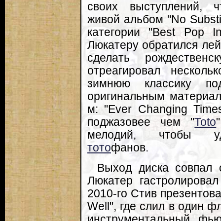
своих выступлений, ч
живой альбом "No Substit
категории "Best Pop I
Люкатеру обратился лейб
сделать рождествен
отреагировал нескольк
зимнюю классику п
оригинальным материал
м: "Ever Changing Time
поджазовее чем "
Toto
мелодий, чтобы удо
тото
фанов.
Выход диска совпал 
Люкатер гастролировал
2010-го Стив презентовал
Well", где слил в один 
инструментальный фью