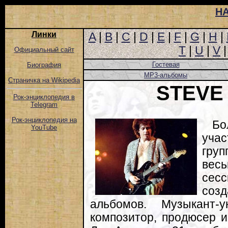
Н
Линки
A
|
B
|
C
|
D
|
E
|
F
|
G
|
H
|
T
|
U
|
V
Официальный сайт
Гостевая
Биография
MP3-альбомы
Страничка на Wikipedia
STEVE
Рок-энциклопедия в
Telegram
Рок-энциклопедия на
Бо
YouTube
уча
груп
ве
сес
соз
альбомов. Музыкант-ун
композитор, продюсер 