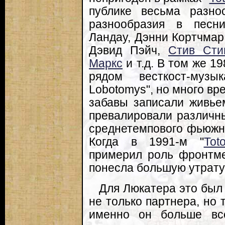
публике весьма разно
разнообразия в песн
Ландау, Дэнни Кортчмар
Дэвид Пэйч,
Стив Сти
Маркс
и т.д. В том же 1
рядом весткост-музы
Lobotomys", но много вр
забавы записали живье
превалировали различн
среднетемпового фьюжна
Когда в 1991-м "
Tot
примерил роль фронтме
понесла большую утрату
Для Люкатера это был
не только партнера, но 
именно он больше вс