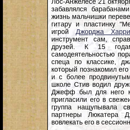
Лос-Анжелесе 21 октября
забавлялся барабанам
жизнь мальчишки переве
гитару и пластинку "
игрой
Джорджа Харри
инструмент сам, спра
друзей. К 15 год
самодеятельностью пора
спеца по классике, д
который познакомил его 
и с более продвинутым
школе Стив водил друж
Джефф был для него ка
пригласили его в свеже
группа нащупывала св
партнеры Люкатера 
вовлекать его в сессион