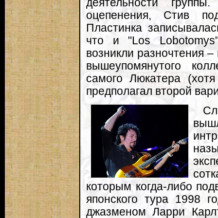
деятельности группы
оцепенения, Стив под
Пластинка записывалас
что и "Los Lobotomys
возникли разночтения – 
вышеупомянутого кол
самого Люкатера (хот
предполагал второй вари
Сл
вы
инт
на
экс
сот
которым когда-либо под
японского тура 1998 г
джазменом Ларри Карлт