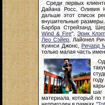
Среди первых клиенто
Дайана Росс, Оливия Н
дальше этот список ре
внушительные размеры.
Барбра Стрейзанд, Шер
Wind & Fire
",
Эрик Клэп
Лео Сэйер
, Лайонел Ри
Куинси Джонс,
Ричард 
только малая часть имен
Од
так
студ
год
карь
шаг
материала, который по 
непригоден в рамках "
To