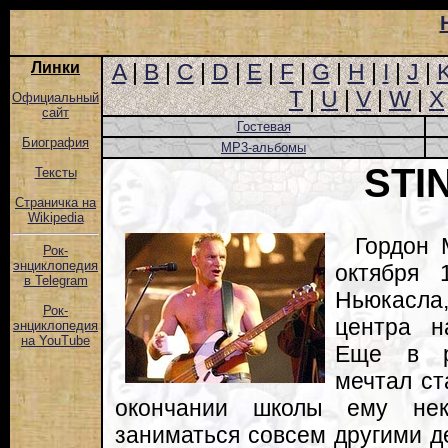
Линки
A
|
B
|
C
|
D
|
E
|
F
|
G
|
H
|
I
|
J
|
T
|
U
|
V
|
W
|
X
Официальный
сайт
Гостевая
Биография
MP3-альбомы
STI
Тексты
Страничка на
Wikipedia
Гордон 
Рок-
энциклопедия
октября 
в Telegram
Ньюкасла
Рок-
центра н
энциклопедия
на YouTube
Еще в р
мечтал ст
окончании школы ему нек
заниматься совсем другими де