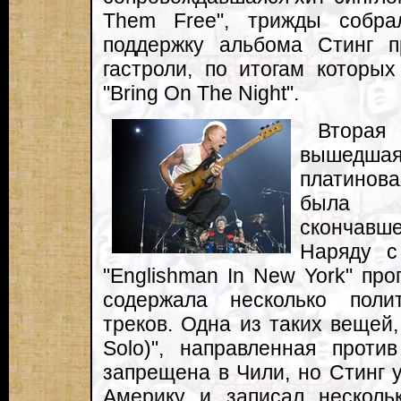
Them Free", трижды собра
поддержку альбома Стинг 
гастроли, по итогам которы
"Bring On The Night".
Втора
вышедша
платинова
была п
скончавш
Наряду с
"Englishman In New York" про
содержала несколько поли
треков. Одна из таких вещей,
Solo)", направленная прот
запрещена в Чили, но Стинг 
Америку и записал несколь