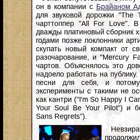
он в компании с
Брайаном А
для звуковой дорожки "The 
чарттоппер "All For Love".
дважды платиновый сборник хит
годами позже поклонники арт
скупать новый компакт от с
разочарование, и "Mercury Fa
чартов. Объяснялось это до
надоело работать на публику.
песни для себя, и потом
эксперименты с такими не о
как кантри ("I'm So Happy I Can'
Your Soul Be Your Pilot") и 
Sans Regrets").
Невзир
продол