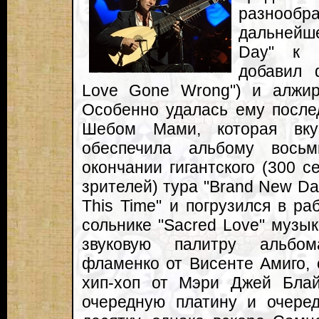
разнооб
дальнейш
Day" к 
добавил ф
Love Gone Wrong") и алжирс
Особенно удалась ему после
Шебом Мами, которая вку
обеспечила альбому вось
окончании гигантского (300 с
зрителей) тура "Brand New Day
This Time" и погрузился в ра
сольнике "Sacred Love" музык
звуковую палитру альбом
фламенко от Висенте Амиго,
хип-хоп от Мэри Джей Блай
очередную платину и очере