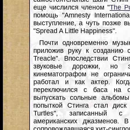
еще числился членом "
The Po
помощь "Amnesty Internationa
выступление, а чуть позже 
"Spread A Little Happiness".
Почти одновременно музык
приложив руку к созданию с
Treacle". Впоследствии Сти
звуковые дорожки, но э
кинематографом не огранич
работал и как актер. Когд
переключился с баса на 
выпускать сольные альбомы
попыткой Стинга стал диск
Turtles", записанный с
американских джазменов. В
сопровождавшаяся хит-синглом