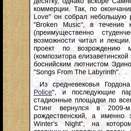
десятку, однако вскоре Самн
коммерции. Так, по окончани
Love" он собрал небольшую 
"Broken Music", в течение
(преимущественно студенч
возможности читал и лекции.
проект по возрождению 
(композитора елизаветинской э
боснийским лютнистом Эдин
"Songs From The Labyrinth".
Из средневековья Гордон
Police
", и последующие пар
стадионные площадки по все
Стинг вернулся в 2009-м
рождественский, а именно 
Winter's Night", на котор