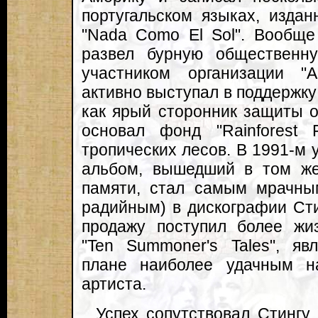
португальском языках, изда
"Nada Como El Sol". Вообще
развел бурную общественн
участником организации "Am
активно выступал в поддержку 
как ярый сторонник защиты
основал фонд "Rainforest 
тропических лесов. В 1991-м 
альбом, вышедший в том же
памяти, стал самым мрачны
радийным) в дискографии Сти
продажу поступил более жи
"Ten Summoner's Tales", я
плане наиболее удачным н
артиста.
Успех сопутствовал Стингу 