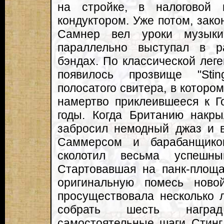
на стройке, в налоговой 
кондуктором. Уже потом, зако
Самнер вел уроки музык
параллельно выступал в р
бэндах. По классической леге
появилось прозвище "Stin
полосатого свитера, в котором
намертво приклеившееся к Г
годы. Когда Британию накры
забросил немодный джаз и 
Саммерсом и барабанщико
сколотил весьма успешн
Стартовавшая на панк-площа
оригинальную помесь ново
просуществовала несколько 
собрать шесть награ
самостоятельные шаги Стинг 