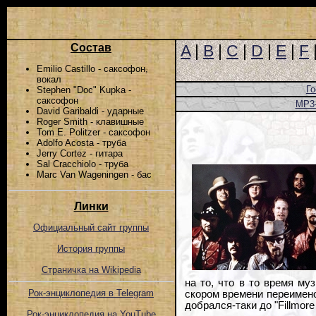
Состав
A
|
B
|
C
|
D
|
E
|
F
Emilio Castillo - саксофон,
вокал
Го
Stephen "Doc" Kupka -
саксофон
MP3
David Garibaldi - ударные
Roger Smith - клавишные
Tom E. Politzer - саксофон
Adolfo Acosta - труба
Jerry Cortez - гитара
Sal Cracchiolo - труба
Marc Van Wageningen - бас
Линки
Официальный сайт группы
История группы
Страничка на Wikipedia
на то, что в то время м
Рок-энциклопедия в Telegram
скором времени переимено
добрался-таки до "Fillmore 
Рок-энциклопедия на YouTube