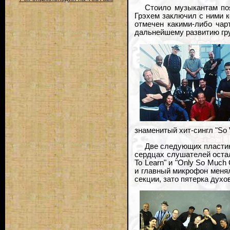
Стоило музыкантам поя
Грэхем заключил с ними к
отмечен какими-либо чар
дальнейшему развитию гр
знаменитый хит-сингл "So V
Две следующих пластинк
сердцах слушателей осталис
To Learn" и "Only So Much
и главный микрофон менял
секции, зато пятерка духо