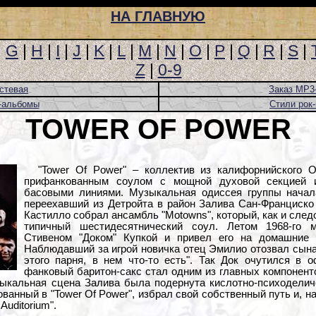
НА ГЛАВНУЮ
|
G
|
H
|
I
|
J
|
K
|
L
|
M
|
N
|
O
|
P
|
Q
|
R
|
S
|
Z
|
0-9
стевая
Заказ MP3
-альбомы
Стили рок
TOWER OF POWER
"Tower Of Power" – коллектив из калифорнийского 
прифанкованным соулом с мощной духовой секцией и
басовыми линиями. Музыкальная одиссея группы начала
переехавший из Детройта в район Залива Сан-Франциско
Кастилло собрал ансамбль "Motowns", который, как и след
типичный шестидесятнический соул. Летом 1968-го 
Стивеном "Доком" Купкой и привел его на домашние 
Наблюдавший за игрой новичка отец Эмилио отозвал сына 
этого парня, в нем что-то есть". Так Док очутился в 
фанковый баритон-сакс стал одним из главных компонент
узыкальная сцена Залива была подернута кислотно-психоделич
ванный в "Tower Of Power", избрал свой собственный путь и, 
Auditorium".