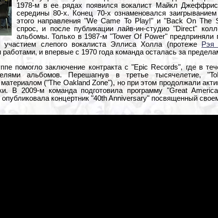
1978-м в ее рядах появился вокалист Майкл Джеффрис
середины 80-х. Конец 70-х ознаменовался заигрыванием
этого направления "We Came To Play!" и "Back On The 
спрос, и после публикации лайв-ин-студио "Direct" кол
альбомы. Только в 1987-м "Tower Of Power" предприняли 
с участием слепого вокалиста Эллиса Холла (протеже
Рэя 
 работами, и впервые с 1970 года команда осталась за предела
ппе помогло заключение контракта с "Epic Records", где в те
елями альбомов. Перешагнув в третье тысячелетие, "To
материалом ("The Oakland Zone"), но при этом продолжали акт
и. В 2009-м команда подготовила программу "Great America
м опубликовала концертник "40th Anniversary" посвященный сво