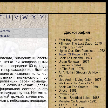
T
|
U
|
V
|
W
|
X
|
Y
|
-дисков
Дискография
-музыки
East Bay Grease - 1970
Fillmore: The Last Days - 1970
Bump City - 1972
Lights Out: San Francisco - 1972
Tower Of Power
- 1973
Back To Oakland - 1974
Окленда, знаменитый своим
Urban Renewal - 1974
 четко синкопированными
Funkland - 1974
сь в середине 60-х, когда
In The Slot - 1975
 тенор-саксофонист Эмилио
Ain't Nothin' Stoppin Us Now -
овало из названия, исполнял
1976
музыкант познакомился со
Live And In Living Color - 1976
репетиции своей команды.
We Came To Play - 1978
на кухню и сказал: "цепляй
Back On The Streets - 1979
официальном составе, а его
Direct - 1981
ов саунда группы. Несмотря
Power - 1987
еской дымкой, коллектив, в
Direct - Sheffield Labs - 1988
начав с небольших площадок,
Monster On A Leash - 1991
T.O.P. - 1993