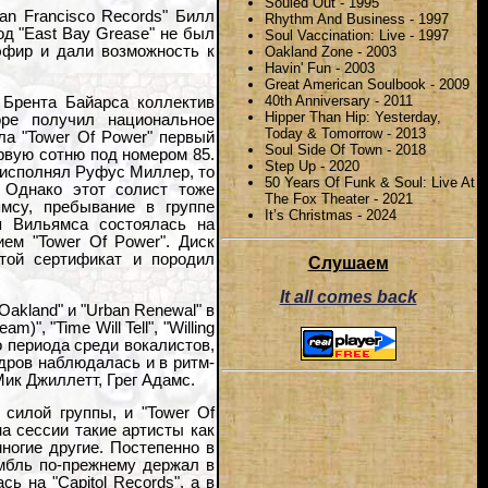
Souled Out - 1995
an Francisco Records" Билл
Rhythm And Business - 1997
д "East Bay Grease" не был
Soul Vaccination: Live - 1997
эфир и дали возможность к
Oakland Zone - 2003
Havin' Fun - 2003
Great American Soulbook - 2009
40th Anniversary - 2011
 Брента Байарса коллектив
Hipper Than Hip: Yesterday,
оре получил национальное
Today & Tomorrow - 2013
ла "Tower Of Power" первый
Soul Side Of Town - 2018
первую сотню под номером 85.
Step Up - 2020
 исполнял Руфус Миллер, то
50 Years Of Funk & Soul: Live At
 Однако этот солист тоже
The Fox Theater - 2021
мсу, пребывание в группе
It’s Christmas - 2024
я Вильямса состоялась на
ем "Tower Of Power". Диск
отой сертификат и породил
Слушаем
It all comes back
akland" и "Urban Renewal" в
", "Time Will Tell", "Willing
о периода среди вокалистов,
адров наблюдалась и в ритм-
Мик Джиллетт, Грег Адамс.
силой группы, и "Tower Of
а сессии такие артисты как
многие другие. Постепенно в
амбль по-прежнему держал в
ь на "Capitol Records", а в