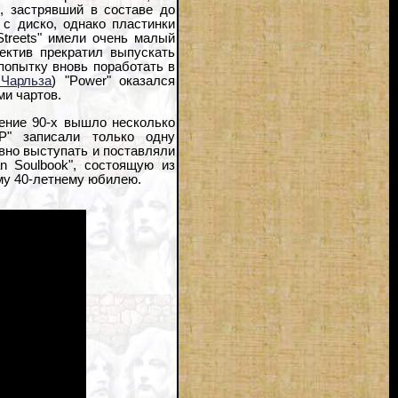
, застрявший в составе до
 с диско, однако пластинки
Streets" имели очень малый
лектив прекратил выпускать
попытку вновь поработать в
Чарльза
) "Power" оказался
ми чартов.
чение 90-х вышло несколько
P" записали только одну
ивно выступать и поставляли
n Soulbook", состоящую из
ему 40-летнему юбилею.