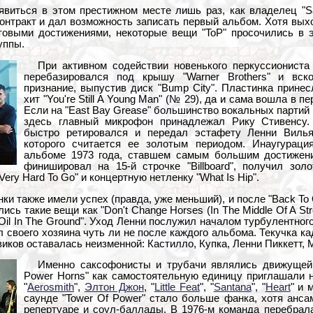
виться в этом престижном месте лишь раз, как владелец "S
онтракт и дал возможность записать первый альбом. Хотя выхо
товыми достижениями, некоторые вещи "ToP" просочились в 
уппы.
При активном содействии новенького перкуссиониста
перебазировался под крышу "Warner Brothers" и вск
признание, выпустив диск "Bump City". Пластинка принес
хит "You're Still A Young Man" (№ 29), да и сама вошла в 
Если на "East Bay Grease" большинство вокальных партий
здесь главный микрофон принадлежал Рику Стивенсу.
быстро ретировался и передал эстафету Ленни Вилья
которого считается ее золотым периодом. Инаугураци
альбоме 1973 года, ставшем самым большим достижени
финишировал на 15-й строчке "Billboard", получил зол
ery Hard To Go" и концертную нетленку "What Is Hip".
и также имели успех (правда, уже меньший), и после "Back To O
ь такие вещи как "Don't Change Horses (In The Middle Of A Stream)
 Oil In The Ground". Уход Ленни послужил началом турбулентног
 своего хозяина чуть ли не после каждого альбома. Текучка к
виков оставалась неизменной: Кастилло, Купка, Ленни Пиккетт, 
Именно саксофонисты и трубачи являлись движущей 
Power Horns" как самостоятельную единицу приглашали н
"
Aerosmith
",
Элтон Джон
, "
Little Feat
", "
Santana
", "
Heart
" и 
саунде "Tower Of Power" стало больше фанка, хотя анс
репертуаре и соул-баллады. В 1976-м команда перебралас