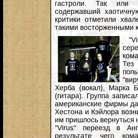
гастроли. Так или 
содержавший хаотичну
критики отметили хвал
такими восторженными к
"V
сер
кома
Тез
по
"вир
Херба (вокал), Марка 
(гитара). Группа записа
американские фирмы даж
Хестона и Кэйлора возн
им пришлось вернуться 
"Virus" переезд в Ан
результате чего кома