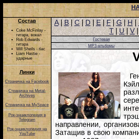
Н
Состав
A
|
B
|
C
|
D
|
E
|
F
|
G
|
H
|
T
|
U
|
V
Coke McFinlay -
гитара, вокал
Гостевая
Rob Edwards -
гитара
MP3-альбомы
Will Sheils - бас
Liam Hastie -
ударные
Линки
Ге
Страничка на Facebook
Кэй
разл
Страничка на Metal-
Archives
сер
Страничка на MySpace
инт
трэш
Рок-энциклопедия в
Telegram
направлении, организова
Рок-энциклопедия на
Затащив в свою компани
YouTube