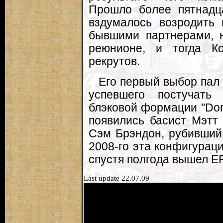
Прошло более пятнадц
вздумалось возродить 
бывшими партнерами, н
реюнионе, и тогда К
рекрутов.
Его первый выбор пал
успевшего постучать 
блэковой формации "DorE
появились басист Мэтт 
Сэм Брэндон, рубивший 
2008-го эта конфигурац
спустя полгода вышел EP
Last update 22.07.09