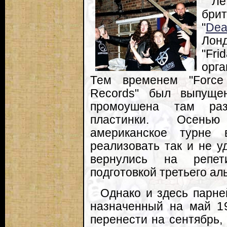
Ле
брит
"
Dea
Лонд
"Fr
орга
Тем временем "Forc
Records" был выпуще
промоушена там раз
пластинки. Осенью
американское турне
реализовать так и не у
вернулись на репет
подготовкой третьего ал
Однако и здесь парне
назначенный на май 19
перенести на сентябрь, 