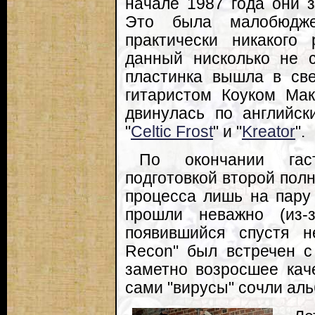
начале 1987 года они з
Это была малобюдже
практически никакого
данный нисколько не с
пластинка вышла в све
гитаристом Коуком Мак
двинулась по английск
"
Celtic Frost
" и "
Kreator
".
По окончании гас
подготовкой второй полн
процесса лишь на пару
прошли неважно (из-з
появившийся спустя н
Recon" был встречен с
заметно возросшее кач
сами "вирусы" сочли ал