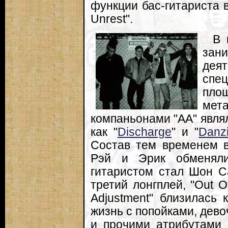
функции бас-гитариста в
Unrest".
В 
зан
деят
спец
пло
ме
компаньонами "AA" явля
как "
Discharge
" и "
Danz
Состав тем временем в
Рэй и Эрик обменяли
гитаристом стал Шон С
третий лонгплей, "Out Of
Adjustment" близилась 
жизнь с попойками, дево
и прочими атрибутами 