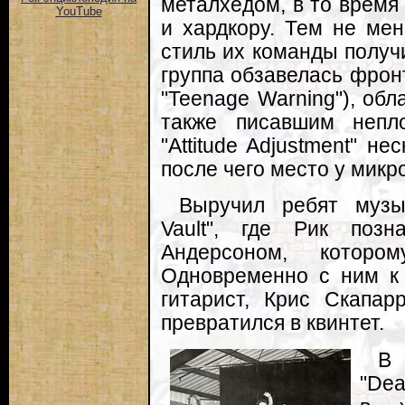
металхедом, в то время 
YouTube
и хардкору. Тем не ме
стиль их команды получ
группа обзавелась фрон
"Teenage Warning"), об
также писавшим непл
"Attitude Adjustment" н
после чего место у мик
Выручил ребят музы
Vault", где Рик поз
Андерсоном, которо
Одновременно с ним к 
гитарист, Крис Скапар
превратился в квинтет.
В 
"Dea