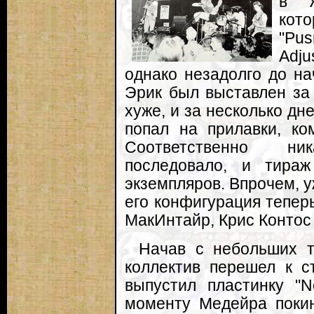
в ж
кот
"Pus
Adj
однако незадолго до н
Эрик был выставлен за
хуже, и за несколько дне
попал на прилавки, ко
Соответственно ни
последовало, и тираж
экземпляров. Впрочем, у
его конфигурация теперь
МакИнтайр, Крис Контос 
Начав с небольших т
коллектив перешел к с
выпустил пластинку "N
моменту Медейра покину