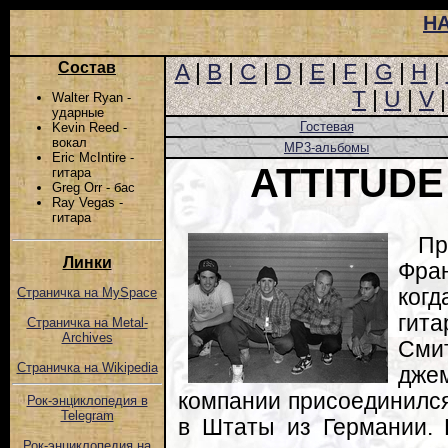
Н
Состав
A
|
B
|
C
|
D
|
E
|
F
|
G
|
H
|
T
|
U
|
V
Walter Ryan -
ударные
Гостевая
Kevin Reed -
вокал
MP3-альбомы
Eric McIntire -
ATTITUD
гитара
Greg Orr - бас
Ray Vegas -
гитара
Пр
Линки
Фран
ког
Страничка на MySpace
гит
Страничка на Metal-
Archives
Сми
Страничка на Wikipedia
дже
компании присоединился
Рок-энциклопедия в
Telegram
в Штаты из Германии. 
Рок-энциклопедия на