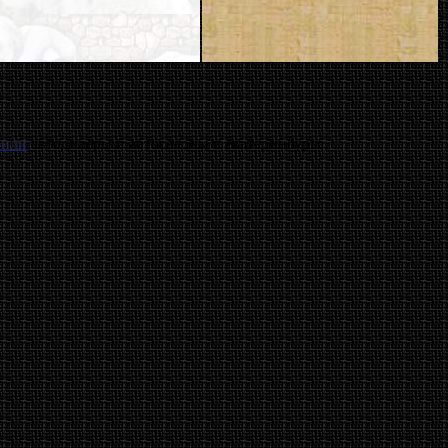
били
автодилеры и автосалоны в екатеринбурге.