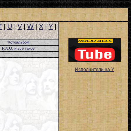
T
|
U
|
V
|
W
|
X
|
Y
|
Фотоальбом
F.A.Q. и все такое
Исполнители на Y