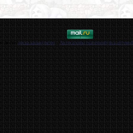
ема доски
доска калькулятор
. .
Автосалоны екатеринбурга автомо