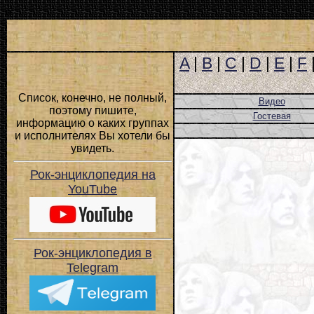
n
A
|
B
|
C
|
D
|
E
|
F
Список, конечно, не полный,
Видео
поэтому пишите,
Гостевая
информацию о каких группах
и исполнителях Вы хотели бы
увидеть.
Рок-энциклопедия на
YouTube
Рок-энциклопедия в
Telegram