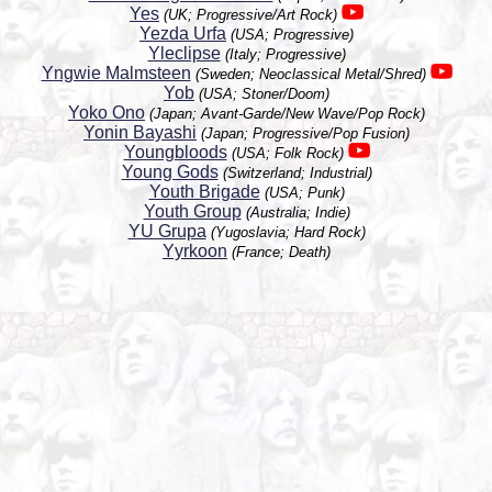
Yes
(UK; Progressive/Art Rock)
Yezda Urfa
(USA; Progressive)
Yleclipse
(Italy; Progressive)
Yngwie Malmsteen
(Sweden; Neoclassical Metal/Shred)
Yob
(USA; Stoner/Doom)
Yoko Ono
(Japan; Avant-Garde/New Wave/Pop Rock)
Yonin Bayashi
(Japan; Progressive/Pop Fusion)
Youngbloods
(USA; Folk Rock)
Young Gods
(Switzerland; Industrial)
Youth Brigade
(USA; Punk)
Youth Group
(Australia; Indie)
YU Grupa
(Yugoslavia; Hard Rock)
Yyrkoon
(France; Death)