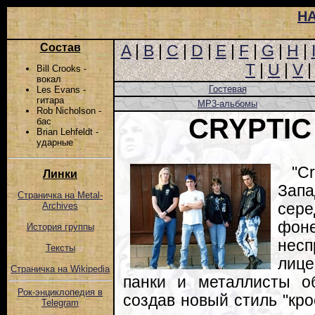
Н
Состав
A
|
B
|
C
|
D
|
E
|
F
|
G
|
H
|
T
|
U
|
V
Bill Crooks -
вокал
Гостевая
Les Evans -
гитара
MP3-альбомы
Rob Nicholson -
CRYPTIC
бас
Brian Lehfeldt -
ударные
"C
Линки
Зап
Страничка на Metal-
сере
Archives
фон
История группы
несп
Тексты
лиц
Страничка на Wikipedia
панки и металлисты о
Рок-энциклопедия в
создав новый стиль "кр
Telegram