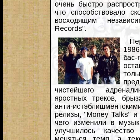
очень быстро распростр
что способствовало ск
восходящим независ
Records".
Пе
1986
бас
оста
толь
пре
чистейшего адренали
яростных треков, бры
анти-истэблишментски
релизы, "Money Talks" и
чего изменили в музык
улучшилось качество
меняться темп, а те