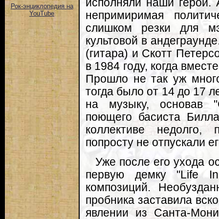
исполняли наши герои. 
Рок-энциклопедия на
непримиримая политич
YouTube
слишком резки для мэ
культовой в андеграунде
(гитара) и Скотт Петер
в 1984 году, когда вмест
Прошло не так уж много
тогда было от 14 до 17 
на музыку, основав "
поющего басиста Билла
коллективе недолго, 
попросту не отпускали ег
Уже после его ухода о
первую демку "Life I
композиций. Необуздан
пробника заставила вск
явлении из Санта-Моник