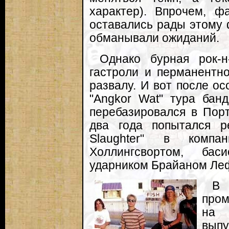
характер). Впрочем, фа
оставались рады этому 
обманывали ожиданий.
Однако бурная рок-н
гастроли и перманентно
развалу. И вот после о
"Angkor Wat" тура бан
перебазировался в Порт
два года попытался ре
Slaughter" в комп
Холлингсвортом, ба
ударником Брайаном Лефе
В 
пром
на 
выпу