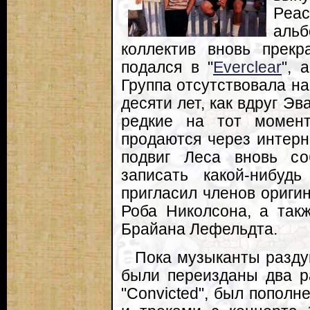
Peac
аль
коллектив вновь прекр
подался в "
Everclear
", 
Группа отсутствовала н
десяти лет, как вдруг Э
редкие на тот момент 
продаются через интерн
подвиг Леса вновь с
записать какой-нибуд
пригласил членов ориги
Роба Николсона, а так
Брайана Лефельдта.
Пока музыканты разд
были переизданы два р
"Convicted", был пополне