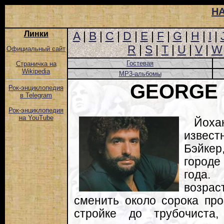
Н
Линки
A
|
B
|
C
|
D
|
E
|
F
|
G
|
H
|
I
|
R
|
S
|
T
|
U
|
V
|
W
Официальный сайт
Гостевая
Страничка на
Wikipedia
MP3-альбомы
GEORGE
Рок-энциклопедия
в Telegram
Рок-энциклопедия
на YouTube
Йоха
извест
Бэйкер
городе
года. 
возра
сменить около сорока пр
стройке до трубочиста