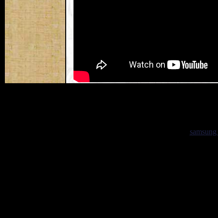
Долг по судебному производству: как проверить задолженнос
samsung