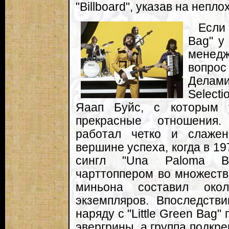
"Billboard", указав на непл
Если 
Bag" у
менед
вопро
Дела
Select
Яаап Буйс, с которым 
прекрасные отношения.
работал четко и слаже
вершине успеха, когда в 19
сингл "Una Paloma Bl
чарттоппером во множеств
миньона составил око
экземпляров. Впоследств
наряду с "Little Green Bag
эвергрины, а группа подкре