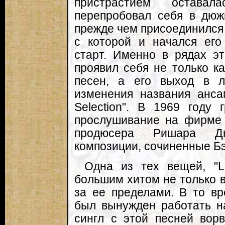
пристрастием оставал
перепробовал себя в дюж
прежде чем присоединился к 
с которой и начался его
старт. Именно в рядах э
проявил себя не только ка
песен, а его выход в 
изменения названия анса
Selection". В 1969 году
прослушивание на фирме
продюсера Ришара Д
композиции, сочиненные Б
Одна из тех вещей, "Li
большим хитом не только в
за ее пределами. В то в
был вынужден работать н
сингл с этой песней вор