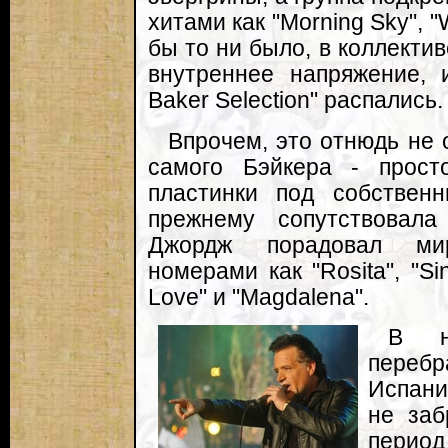
хитами как "Morning Sky", "W
бы то ни было, в коллекти
внутреннее напряжение, 
Baker Selection" распались.
Впрочем, это отнюдь не 
самого Бэйкера - прост
пластинки под собствен
прежнему сопутствовала
Джордж порадовал ми
номерами как "Rosita", "Si
Love" и "Magdalena".
В н
перебр
Испани
не заб
перио