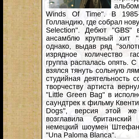
альбом
Winds Of Time". В 1985
Голландию, где собрал нов
Selection". Дебют "GBS"
ансамблю крупный хит "S
однако, выдав ряд "золо
изрядное количество га
группа распалась опять. С
взялся тянуть сольную лямк
студийная деятельность с
творчеству артиста верну
"Little Green Bag" в испо
саундтрек к фильму Квенти
Dogs", версия этой ж
возглавила британский
немецкий шоумен Штефан
"Una Paloma Blanca".