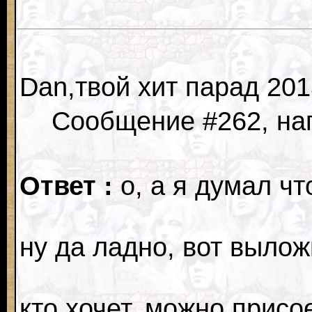
Dan,твой хит парад 201
Сообщение #262, нап
Ответ :
о, а я думал чт
ну да ладно, вот вылож
кто хочет, можно присо