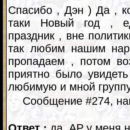
Спасибо , Дэн ) Да , к
таки Новый год , е
праздник , вне полити
так любим нашим нар
пропадаем , потом во
приятно было увидеть
любимую и мной группу
Сообщение #274, нап
Ответ :
да, AP у меня 