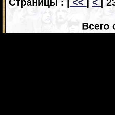
Страницы : |
<<
|
<
|
23
Всего 