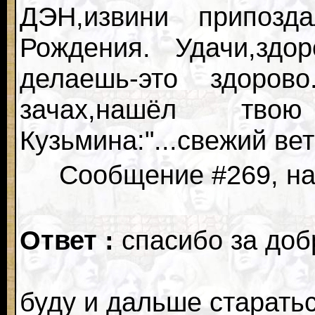
ДЭН,извини припоз
Рождения. Удачи,здо
делаешь-это здоро
зачах,нашёл твою
Кузьмина:"...свежий ве
Сообщение #269, нап
Ответ :
спасибо за доб
буду и дальше старать