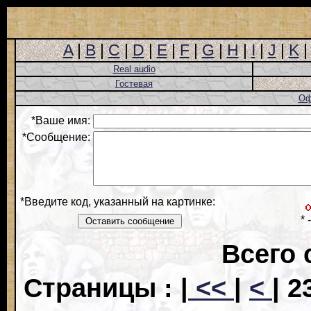
A
|
B
|
C
|
D
|
E
|
F
|
G
|
H
|
I
|
J
|
K
Real audio
Гостевая
Оф
*Ваше имя:
*Сообщение:
*Введите код, указанный на картинке:
*
Всего 
Страницы : |
<<
|
<
|
23