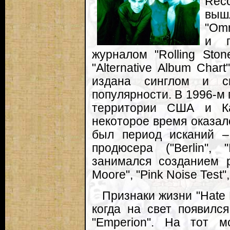
Rec
выш
"Omn
и п
журналом "Rolling Sto
"Alternative Album Cha
издана синглом и с
популярности. В 1996-м 
территории США и Ка
некоторое время оказал
был период исканий –
продюсера ("Berlin", "
занимался созданием р
Moore", "Pink Noise Test", 
Признаки жизни "Hate 
когда на свет появился
"Emperion". На тот 