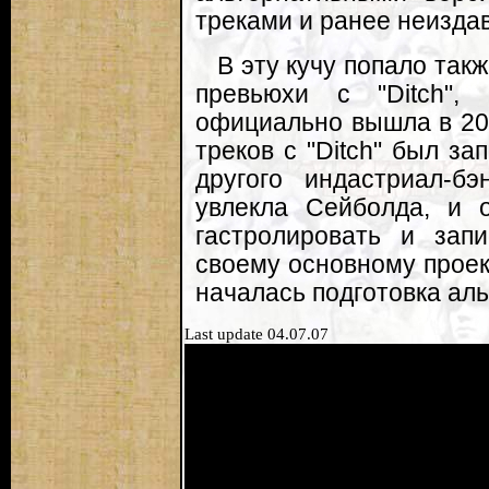
треками и ранее неизда
В эту кучу попало так
превьюхи с "Ditch",
официально вышла в 200
треков с "Ditch" был за
другого индастриал-бэ
увлекла Сейболда, и 
гастролировать и зап
своему основному проект
началась подготовка аль
Last update 04.07.07