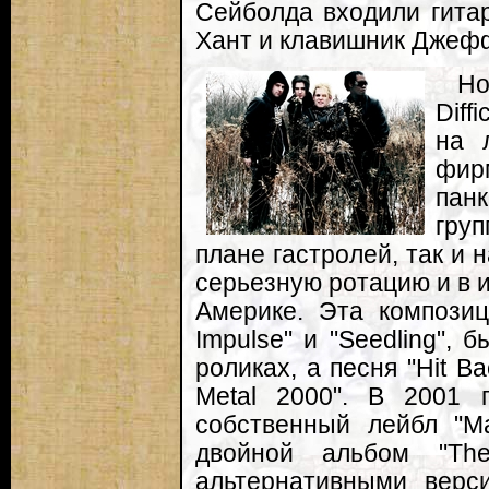
Сейболда входили гитар
Хант и клавишник Джеф
Н
Diff
на 
фир
панк
гру
плане гастролей, так и н
серьезную ротацию и в и
Америке. Эта композиц
Impulse" и "Seedling",
роликах, а песня "Hit B
Metal 2000". В 2001 г
собственный лейбл "M
двойной альбом "Th
альтернативными верс