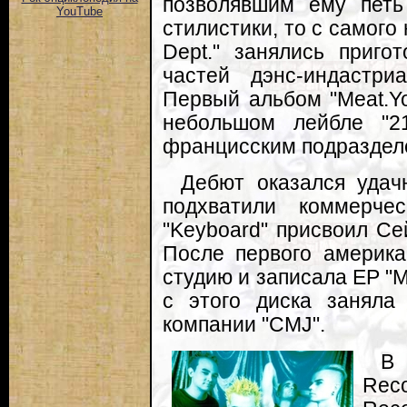
позволявшим ему петь
YouTube
стилистики, то с самого
Dept." занялись приго
частей дэнс-индастри
Первый альбом "Meat.Yo
небольшом лейбле "21s
францисским подразделе
Дебют оказался удачн
подхватили коммерче
"Keyboard" присвоил Сей
После первого америка
студию и записала EP "M
с этого диска заняла
компании "CMJ".
В 
Rec