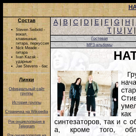
Н
Состав
A
|
B
|
C
|
D
|
E
|
F
|
G
|
H
|
T
|
U
|
V
Steven Seibold -
вокал,
Гостевая
клавишные,
гитара, перкуссия
MP3-альбомы
Nick Meade -
HAT
гитара
Ivan Kazak -
ударные
Jae Stevens - бас
Гр
Линки
нач
ста
Официальный сайт
группы
Сти
История группы
уме
Страничка на Wikipedia
ка
синтезаторов, так и с 
Рок-энциклопедия в
Telegram
а, кроме того, обл
Рок-энциклопедия на