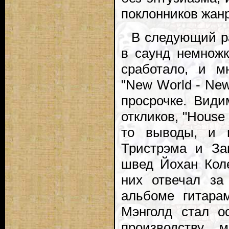
поклонников жанр
В следующий р
в саунд немножк
сработало, и м
"New World - New
просрочке. Види
откликов, "House
то выводы, и в
Тристрэма и За
швед Йохан Коле
них отвечал за
альбоме гитара
Мэнголд стал о
производству м