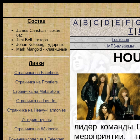
Состав
A
|
B
|
C
|
D
|
E
|
F
|
T
|
James Christian - вокал,
бас
Гостевая
Jimi Bell - гитара
Johan Koleberg - ударные
MP3-альбомы
Mark Mangold - клавишные
HOU
Линки
Страничка на Facebook
Страничка на Frontiers
Страничка на MetalStorm
Страничка на Last.fm
Страничка на Heavy-Harmonies
История группы
лидер команды Г
Страничка на Wikipedia
мероприятии, п
Рок-энциклопедия в Telegram