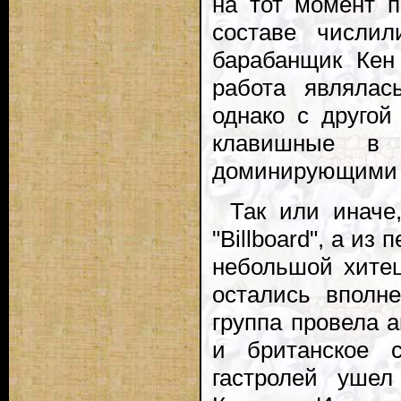
на тот момент 
составе числил
барабанщик Кен
работа являлас
однако с другой
клавишные в
доминирующими 
Так или иначе
"Billboard", а из
небольшой хитец
остались вполн
группа провела а
и британское 
гастролей уше