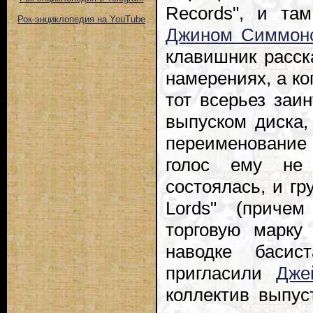
Records", и та
Рок-энциклопедия на YouTube
Джином Симмон
клавишник расск
намерениях, а ко
тот всерьез заи
выпуском диска
переименование 
голос ему не 
состоялась, и гр
Lords" (приче
торговую марку 
наводке баси
пригласили
Дже
коллектив выпус