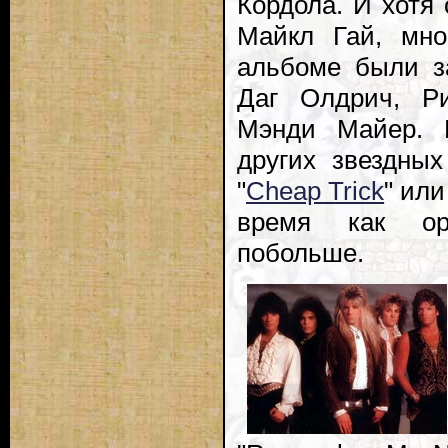
Кордола. И хотя
Майкл Гай, мно
альбоме были з
Даг Олдрич, Ри
Мэнди Майер. Н
других звездных
"
Cheap Trick
" ил
время как ори
побольше.