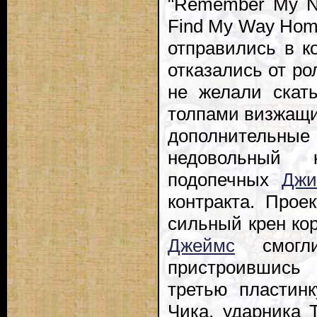
"Remember My N
Find My Way Home
отправились в к
отказались от ро
не желали скаты
толпами визжащи
дополнительные 
недовольный 
подопечных
Джи
контракта. Прое
сильный крен кор
Джеймс
смогли
пристроившись 
третью пластинк
Чика, ударника