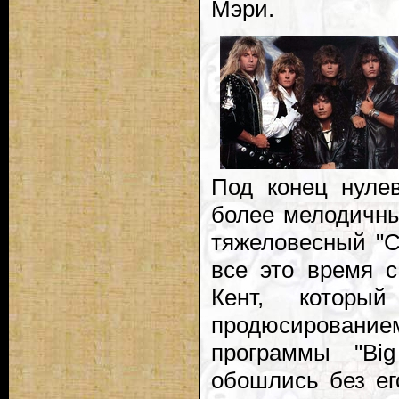
Мэри.
Под конец нуле
более мелодичны
тяжеловесный "C
все это время 
Кент, которы
продюсирован
программы "B
обошлись без его