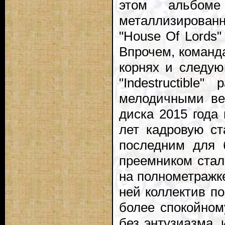
этом альбоме
металлизирова
"House Of Lords"
Впрочем, команда
корнях и следу
"Indestructible
мелодичными ве
диска 2015 года
лет кадровую ст
последним для 
преемником стал
на полнометражке 
ней коллектив по
более спокойном
без энтузиазма, 