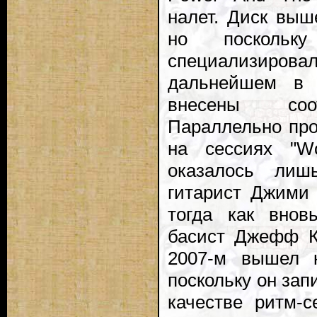
налет. Диск выше
но поскольку
специализиро
дальнейшем в 
внесены соот
Параллельно про
на сессиях "W
оказалось лиш
гитарист Джими
тогда как вно
басист Джефф К
2007-м вышел к
поскольку он зап
качестве ритм-