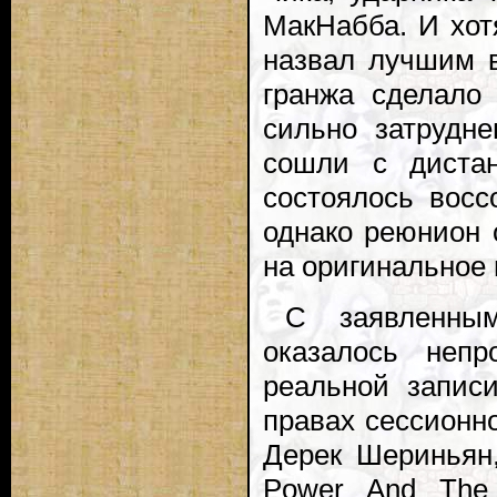
МакНабба. И хо
назвал лучшим в
гранжа сделало
сильно затрудне
сошли с дистан
состоялось восс
однако реюнион 
на оригинальное
С заявленны
оказалось неп
реальной запис
правах сессионно
Дерек Шериньян,
Power And The 