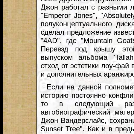
Джон работал с разными ле
"Emperor Jones", "Absolute
полуконцептуального диска
сделал предложение извес
"4AD", где "Mountain Goat
Переезд под крышу это
выпуском альбома "Tallah
отход от эстетики лоу-фай 
и дополнительных аранжир
Если на данной полноме
историю постоянно конфли
то в следующий раз
автобиографический мате
Джон Вандерслайс, сохран
Sunset Tree". Как и в пре