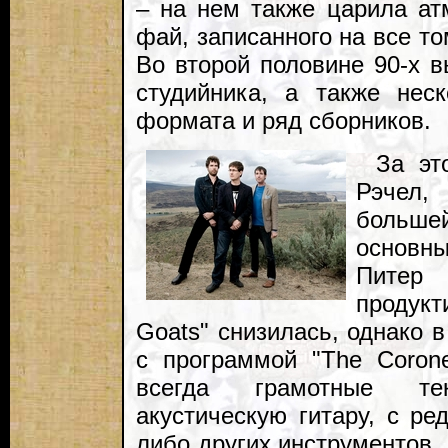
– на нем также царила ат
фай, записанного на все т
Во второй половине 90-х 
студийника, а также нес
формата и ряд сборников.
За эт
Рэчел,
большей
основн
Питер
продук
Goats" снизилась, однако в
с программой "The Corone
всегда грамотные те
акустическую гитару, с ре
либо других инструментов.