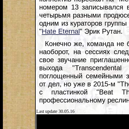
номером 13 записывался в
четырьмя разными продюсе
одним из кураторов группы
"
Hate Eternal
" Эрик Рутан.
Конечно же, команда не 
наоборот, на сессиях сле
свое звучание приглашенн
выхода "Transcendenta
поглощенный семейными з
от дел, но уже в 2015-м "T
с пластинкой "Beat T
профессиональному реслин
Last update 30.05.16