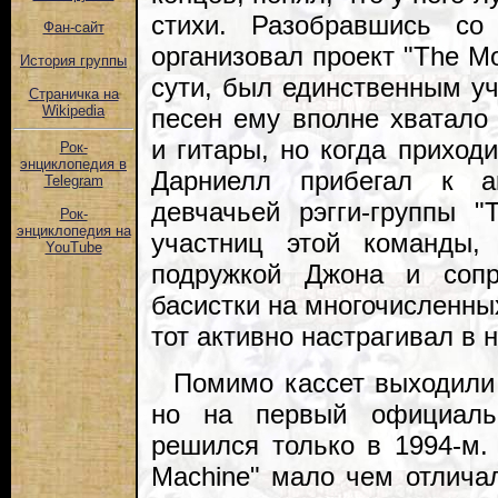
стихи. Разобравшись со
Фан-сайт
организовал проект "The Mo
История группы
сути, был единственным уч
Страничка на
Wikipedia
песен ему вполне хватало 
и гитары, но когда приход
Рок-
энциклопедия в
Дарниелл прибегал к ак
Telegram
девчачьей рэгги-группы "
Рок-
энциклопедия на
участниц этой команды,
YouTube
подружкой Джона и сопр
басистки на многочисленны
тот активно настрагивал в н
Помимо кассет выходили
но на первый официаль
решился только в 1994-м. 
Machine" мало чем отлича