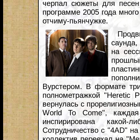
черпал сюжеты для песен
программе 2005 года много
отчиму-пьянчужке.
Продв
саунда,
на сес
прошлы
пласт
пополн
Вурстером. В формате тр
полнометражкой "Heretic P
вернулась с прорелигиозны
World To Come", каждая
инспирирована какой-
Сотрудничество с "4AD" на
коллектив переехал на "Me