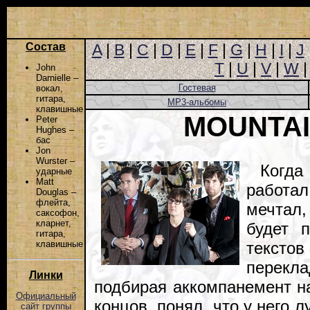
Состав
A
|
B
|
C
|
D
|
E
|
F
|
G
|
H
|
I
|
J
T
|
U
|
V
|
W
John
Darnielle –
Гостевая
вокал,
гитара,
MP3-альбомы
клавишные
MOUNTAI
Peter
Hughes –
бас
Jon
Wurster –
Когд
ударные
Matt
работал
Douglas –
флейта,
мечтал,
саксофон,
кларнет,
будет 
гитара,
тексто
клавишные
перек
Линки
подбирая аккомпанемент на
Официальный
концов, понял, что у него 
сайт группы