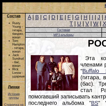
Состав
A
|
B
|
C
|
D
|
E
|
F
|
G
|
H
|
I
|
J
|
T
|
U
|
V
|
W
|
Rusty
Young -
Гостевая
гитара,
банджо,
MP3-альбомы
вокал
PO
Tom
Hampton
- гитара,
вокал
Jack
Эта ко
Sundrud
- бас,
членами 
вокал
Rick
"
Buffalo S
Lonow -
(гитара,
ударные
(бас). Т
Линки
стал Ра
История
помогавший записывать кантр
группы
последнего альбома "
BS
" 
Страничка на