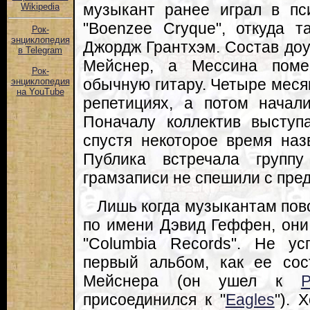
музыкант ранее играл в пси
Wikipedia
"Boenzee Cryque", откуда т
Рок-
энциклопедия
Джордж Грантхэм. Состав доу
в Telegram
Мейснер, а Мессина поме
Рок-
обычную гитару. Четыре меся
энциклопедия
на YouTube
репетициях, а потом начал
Поначалу коллектив выступ
спустя некоторое время наз
Публика встречала групп
грамзаписи не спешили с пре
Лишь когда музыкантам пов
по имени Дэвид Геффен, они 
"Columbia Records". Не ус
первый альбом, как ее со
Мейснера (он ушел к
присоединился к "
Eagles
"). 