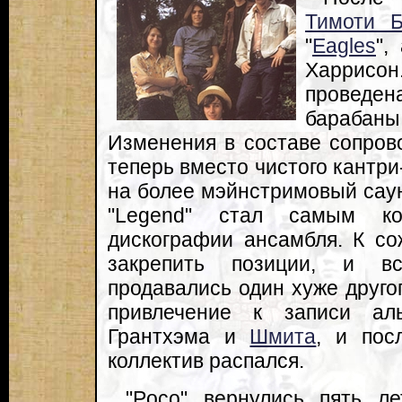
Тимоти 
"
Eagles
",
Харрис
проведен
барабан
Изменения в составе сопров
теперь вместо чистого кантри
на более мэйнстримовый саун
"Legend" стал самым к
дискографии ансамбля. К со
закрепить позиции, и в
продавались один хуже друго
привлечение к записи аль
Грантхэма и
Шмита
, и пос
коллектив распался.
"Poco" вернулись пять л