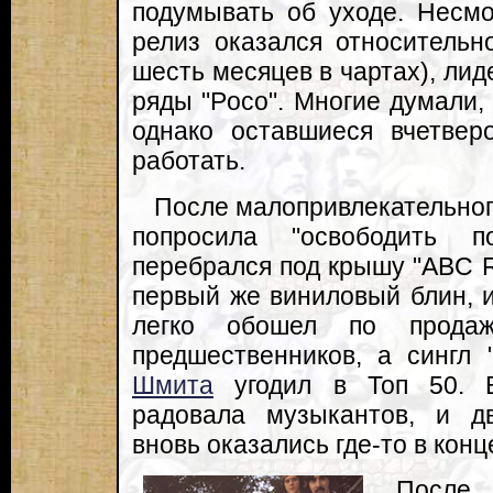
подумывать об уходе. Несмо
релиз оказался относительн
шесть месяцев в чартах), лид
ряды "Poco". Многие думали,
однако оставшиеся вчетве
работать.
После малопривлекательног
попросила "освободить п
перебрался под крышу "ABC Re
первый же виниловый блин, и
легко обошел по продаж
предшественников, а сингл "
Шмита
угодил в Топ 50. В
радовала музыкантов, и д
вновь оказались где-то в конц
После 