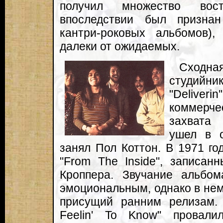
получил множество вос
впоследствии был призна
кантри-роковых альбомов)
далеки от ожидаемых.
Сходна
студийн
"Delive
коммерч
захвата
ушел в о
занял Пол Коттон. В 1971 го
"From The Inside", записан
Кроппера. Звучание альбо
эмоциональным, однако в нем
присущий ранним релизам.
Feelin' To Know" провали