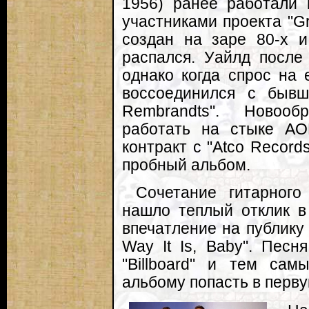
1956) ранее работали 
участниками проекта "Gr
создан на заре 80-х и
распался. Уайлд после
однако когда спрос на 
воссоединился с бывш
Rembrandts". Новоо
работать на стыке AO
контракт с "Atco Record
пробный альбом.
Сочетание гитарног
нашло теплый отклик в
впечатление на публику
Way It Is, Baby". Песн
"Billboard" и тем са
альбому попасть в перву