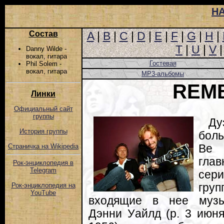
Н
Состав
A
|
B
|
C
|
D
|
E
|
F
|
G
|
H
|
T
|
U
|
V
Danny Wilde -
вокал, гитара
Гостевая
Phil Solem -
вокал, гитара
MP3-альбомы
REM
Линки
Официальный сайт
группы
Ду
История группы
боль
Be 
Страничка на Wikipedia
гла
Рок-энциклопедия в
Telegram
сери
груп
Рок-энциклопедия на
YouTube
входящие в нее музык
Дэнни Уайлд (р. 3 июн