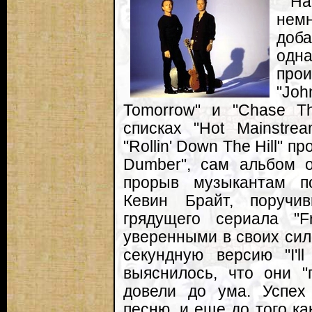
На
нем
доб
одн
про
"Joh
Tomorrow" и "Chase T
списках "Hot Mainstre
"Rollin' Down The Hill" 
Dumber", сам альбом о
прорыв музыкантам п
Кевин Брайт, поруч
грядущего сериала "F
уверенными в своих сил
секундную версию "I'l
выяснилось, что они "
довели до ума. Успех
песню, и еще до того к