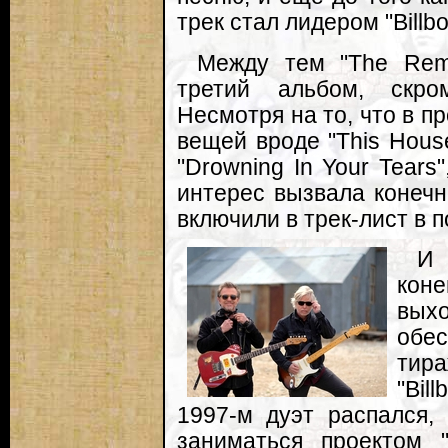
трек стал лидером "Billbo
Между тем "The Remb
третий альбом, скром
Несмотря на то, что в 
вещей вроде "This Hous
"Drowning In Your Tears"
интерес вызвала конечно 
включили в трек-лист в 
И 
коне
вых
обе
тира
"Bil
1997-м дуэт распался,
заниматься проектом 