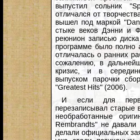
выпустил сольник "S
отличался от творчеств
вышел под маркой "Dan
стыке веков Дэнни и Ф
реюнион записью диска 
программе было полно а
отличалась о ранних ра
сожалению, в дальнейш
кризис, и в середин
выпуском парочки сбор
"Greatest Hits" (2006).
И если для перво
перезаписывал старые 
необработанные ориги
Rembrandts" не давали 
делали официальных зая