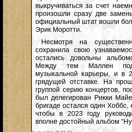
выкручиваться за счет наемн
произошли сразу две замены
официальный штат вошли бол
Эрик Моротти.
Несмотря на существенн
сохранила свою узнаваемо
остались довольны альбомом
Между тем Маллен под
музыкальной карьеры, и в 2
грядущей отставке. На про
группой серию концертов, по
был делегирован Рикки Майер
бригаде остался один Хоббс, 
чтобы в 2023 году руково
вполне достойный альбом "Hy