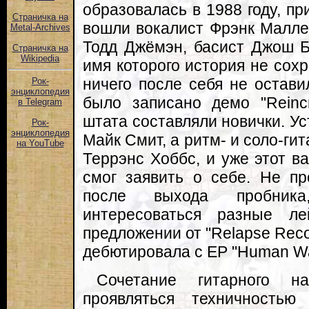
образовалась в 1988 году, пр
Страничка на
вошли вокалист Фрэнк Малле
Metal-Archives
Тодд Джёмэн, басист Джош Б
Страничка на
Wikipedia
имя которого история не сохр
ничего после себя не оставил
Рок-
энциклопедия
было записано демо "Reincr
в Telegram
штата составляли новички. Ус
Рок-
энциклопедия
Майк Смит, а ритм- и соло-ги
на YouTube
Террэнс Хоббс, и уже этот ва
смог заявить о себе. Не пр
после выхода пробник
интересоваться разные л
предложении от "Relapse Reco
дебютировала с EP "Human Wa
Сочетание гитарного 
проявляться техничность