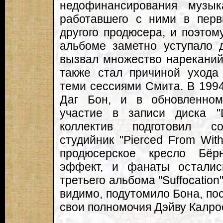
недофинансирования музы
работавшего с ними в пер
другого продюсера, и поэтом
альбоме заметно уступало 
вызвал множество нареканий
также стал причиной ухода
теми сессиями Смита. В 199
Даг Бон, и в обновленном
участие в записи диска "
коллектив подготовил с
студийник "Pierced From Wit
продюсерское кресло Бёр
эффект, и фанаты осталис
третьего альбома "Suffocation
видимо, подутомило Бона, пос
свои полномочия Дэйву Калрос