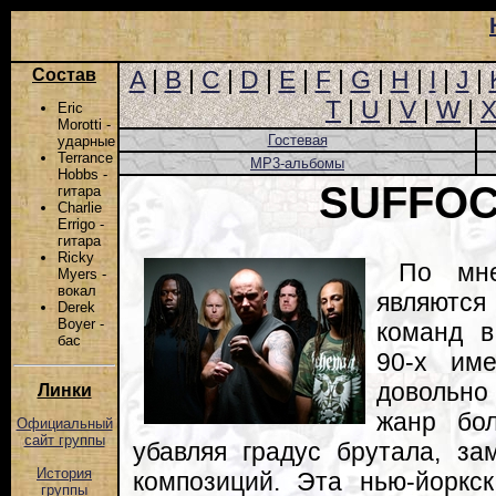
Состав
A
|
B
|
C
|
D
|
E
|
F
|
G
|
H
|
I
|
J
|
T
|
U
|
V
|
W
|
Eric
Morotti -
Гостевая
ударные
Terrance
MP3-альбомы
Hobbs -
SUFFOC
гитара
Charlie
Errigo -
гитара
Ricky
По мне
Myers -
вокал
являются
Derek
Boyer -
команд в
бас
90-х им
довольно
Линки
жанр бо
Официальный
сайт группы
убавляя градус брутала, за
История
композиций. Эта нью-йоркск
группы