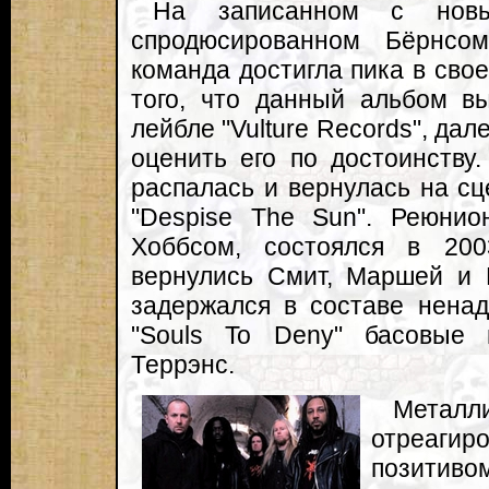
На записанном с нов
спродюсированном Бёрнсо
команда достигла пика в свое
того, что данный альбом в
лейбле "Vulture Records", да
оценить его по достоинству.
распалась и вернулась на сц
"Despise The Sun". Реюни
Хоббсом, состоялся в 200
вернулись Смит, Маршей и Б
задержался в составе ненад
"Souls To Deny" басовые
Террэнс.
Метал
отреаги
позитиво