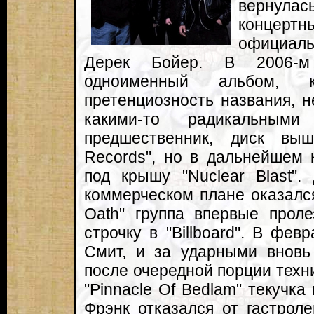
вернулас
концерт
официаль
Дерек Бойер. В 2006-м "
одноименный альбом, 
претенциозность названия, н
какими-то радикальным
предшественник, диск вы
Records", но в дальнейшем 
под крышу "Nuclear Blast"
коммерческом плане оказался
Oath" группа впервые проле
строчку в "Billboard". В фев
Смит, и за ударными вновь 
после очередной порции техни
"Pinnacle Of Bedlam" текучка
Фрэнк отказался от гастролей