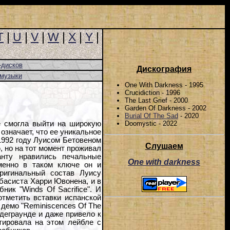
T
|
U
|
V
|
W
|
X
|
Y
|
-дисков
Дискография
-музыки
One With Darkness - 1995
Crucidiction - 1996
The Last Grief - 2000
Garden Of Darkness - 2002
Burial Of The Sad
- 2020
Doomystic - 2022
е смогла выйти на широкую
означает, что ее уникальное
1992 году Луисом Бетовеном
Слушаем
, но на тот момент проживал
анту нравились печальные
One with darkness
менно в таком ключе он и
ригинальный состав Луису
басиста Харри Ювонена, и в
бник "Winds Of Sacrifice". И
отметить вставки испанской
демо "Reminiscences Of The
деграунде и даже привело к
ютировала на этом лейбле с