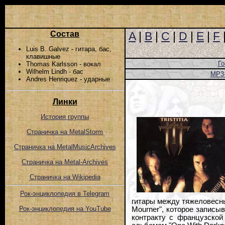
Состав
A
|
B
|
C
|
D
|
E
|
F
Luis B. Galvez - гитара, бас,
клавишные
Го
Thomas Karlsson - вокал
Wilhelm Lindh - бас
MP3
Andres Henriquez - ударные
Линки
История группы
Страничка на MetalStorm
Страничка на MetalMusicArchives
Страничка на Metal-Archives
Страничка на Wikipedia
Рок-энциклопедия в Telegram
гитары между тяжеловесны
Рок-энциклопедия на YouTube
Mourner", которое записы
контракту с французской