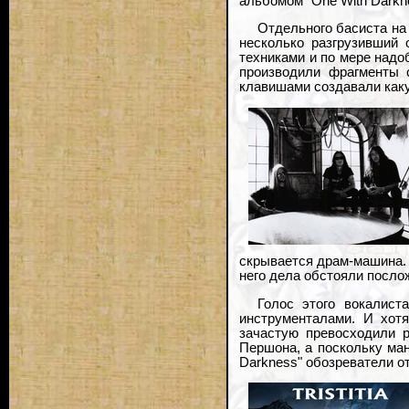
альбомом "One With Darkn
Отдельного басиста на 
несколько разгрузивший 
техниками и по мере надо
производили фрагменты 
клавишами создавали каку
скрывается драм-машина. 
него дела обстояли посло
Голос этого вокалист
инструменталами. И хот
зачастую превосходили 
Першона, а поскольку ман
Darkness" обозреватели от