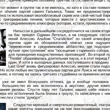
ess", причем примерно половину трек-листа составили вещи с п
тот момент в группе так и не имелось, но зато в составе появи
от обилия партий самого Гальвеса. Томас же продемонстри
бности использовал околоблэковый скрим или свой чистый бари
с григорианским пением, которые вместе с акустическими 
ю-то средневековую атмосферу (которая, кстати, проявлялась и 
Нильссон в дальнейшем сосредоточился на своем втором
на бас пришел Одриан Летелье, а на следующих сесси
некий Алессио. Альбом "Crucidiction" по своей атмосф
причем один из обозревателей описал свои ощущен
"перенесение в средневековое аббатство, где подозр
жуткие преступления" или "посещение старинного собора,
для проведения кощунственных проповедей". Во второй по
"Tristitia" образовалась длительная пауза, и в этот период
один. И хотя в выходных данных поступившего в продажу 
Last Grief" вновь фигурировал Алессио, многие стали подо
Но если любые инструментальные партии для Луиса не являлис
жнее, и потому на запись третьего студийника он временно анга
а уже не имел блэкушного оттенка, да и вообще половина
я большинство из них исполнялось в акустике, другие ком
ранние релизы. Спустя пару лет Гальвес нашел себе новог
ера его исполнения была близка к гроулу, то записанную с ни
несли к стилю "дум/дэт".
Сладостно-мрачный и смертельно-романтичный, театра
какие эпитеты приходили на ум при прослушивании этого а