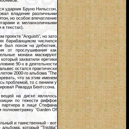
робников.
лся ударник Бруно Нильссон,
ровал владение различными
тон, но особое впечатление
гитарами и меланхоличными
в текстах).
 проекте "Anguish", но зато
ях барабанщиком числился
ере был похож на дебютник,
ия от прослушивания как
ительные монахи маскируют
 который захватили еретики
ловине 90-х в деятельности
 Гальвес остался практически
летом 2000-го альбома "The
зревать, что за этим именем
ь проблемой, то с пением у
жировал Рикарда Бентссона.
 вещей на диске являлось
позиции по тяжести риффов
о партнера в лице Стефана
м полнометражку "Garden Of
льный и таинственный - вот
льбома, который "Tristitia"