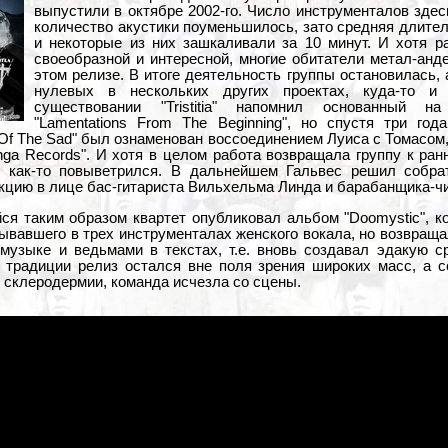
выпустили в октябре 2002-го. Число инструменталов здес
количество акустики поуменьшилось, зато средняя длител
и некоторые из них зашкаливали за 10 минут. И хотя р
своеобразной и интересной, многие обитатели метал-анде
этом релизе. В итоге деятельность группы остановилась,
нулевых в нескольких других проектах, куда-то 
существовании "Tristitia" напомнил основанный н
"Lamentations From The Beginning", но спустя три г
 Of The Sad" был ознаменован воссоединением Луиса с Томасом,
inga Records". И хотя в целом работа возвращала группу к ра
ь как-то повыветрился. В дальнейшем Гальвес решил собра
кцию в лице бас-гитариста Вильхельма Линда и барабанщика-ч
ся таким образом квартет опубликовал альбом "Doomystic", к
вавшего в трех инструменталах женского вокала, но возвращал "
 музыке и ведьмами в текстах, т.е. вновь создавал эдакую 
 традиции релиз остался вне поля зрения широких масс, а с
т склеродермии, команда исчезла со сцены.