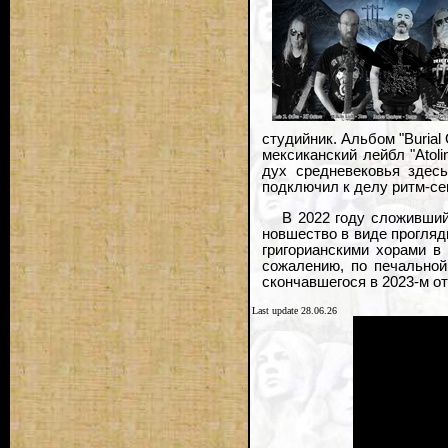
студийник. Альбом "Burial
мексиканский лейбл "Atol
дух средневековья здес
подключил к делу ритм-се
В 2022 году сложивший
новшество в виде прогляды
григорианскими хорами в
сожалению, по печальной
скончавшегося в 2023-м о
Last update 28.06.26