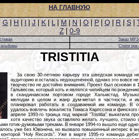
НА ГЛАВНУЮ
|
G
|
H
|
I
|
J
|
K
|
L
|
M
|
N
|
O
|
P
|
Q
|
R
|
S
|
Z
|
0-9
стевая
Заказ MP3
-альбомы
Стили рок
TRISTITIA
За свою 30-летнюю карьеру эта шведская команда н
аудиторию и осталась недооценённой, однако это вовсе не 
творчество не достойно внимания. Проект был основан в 
Гальвесом, который хоть и являлся чилийцем по рождению
в скандинавском портовом городе Хальмстад. Музык
мелодии в целом и жанр дум-метал в частности, и и
планировал работать в создаваемой им команде. В о
удалось вовлечь вокалиста Томаса Карлссона и финского 
апреле 1993-го троица под маркой "Tristitia" выкатила про
хотя качество звука оставляло желать лучшего, стоило 
ми готик-думовыми треками. В январе 1994-го вышло еще одно 
валось уже без Ювонена, но вызвало повышенный интерес в ан
 конторой "Holy Records". Уже в марте 1995-го команда деб