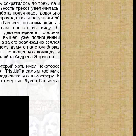
ь сократилось до трех, да и
ьность треков увеличилась,
абота получилась довольно
граунда так и не узнали об
 а Гальвес, позанимавшись в
и сам пропал из виду. О
а демоматериале сборник
ода вышел уже полноценный
 а за его реализацию взялся
ннему думу с налетом блэка,
ть полноценную команду и
илийца Андреса Энрикеса.
оторый хоть имел некоторое
Tristitia" к самым корням с
средневековую атмосферу. К
о смертью Луиса Гальвеса,