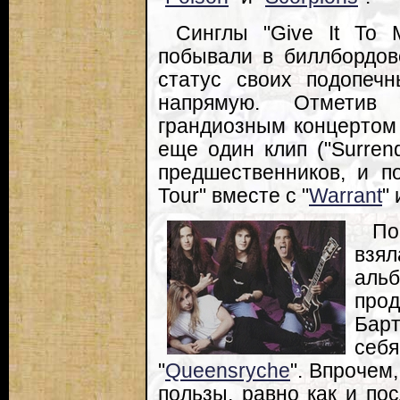
Синглы "Give It To 
побывали в биллбордов
статус своих подопечн
напрямую. Отметив 
грандиозным концертом в
еще один клип ("Surren
предшественников, и п
Tour" вместе с "
Warrant
" 
По
взя
аль
про
Бар
себ
"
Queensryche
". Впрочем
пользы, равно как и по