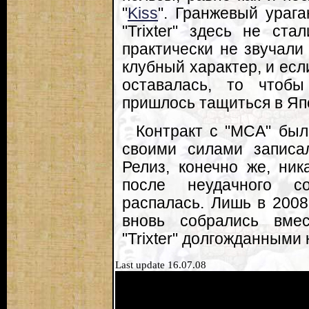
"
Kiss
". Гранжевый ураг
"Trixter" здесь не ст
практически не звучали
клубный характер, и есл
оставалась, то чтобы
пришлось тащиться в Яп
Контракт с "MCA" был
своими силами записал
Релиз, конечно же, ник
после неудачного с
распалась. Лишь в 2008
вновь собрались вме
"Trixter" долгожданными
Last update 16.07.08