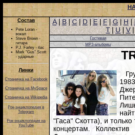
Н
Состав
A
|
B
|
C
|
D
|
E
|
F
|
G
|
H
|
T
|
U
|
V
Pete Loran -
вокал
Гостевая
Steve Brown -
гитара
MP3-альбомы
P.J. Farley - бас
T
Mark "Gus" Scott
- ударные
Линки
Гр
Страничка на Facebook
1983
Дже
Страничка на MySpace
Пите
Страничка на Wikipedia
Лиш
Рок-энциклопедия в
найт
Telegram
"Гаса" Скотта), и только
Рок-энциклопедия на
YouTube
концертам. Коллектив