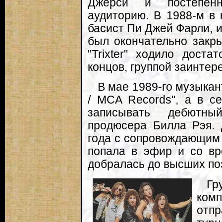
Джерси и постепенн
аудиторию. В 1988-м в
басист Пи Джей Фарли, 
был окончательно закр
"Trixter" ходило дост
концов, группой заинтер
В мае 1989-го музыкан
/ MCA Records", а в с
записывать дебютн
продюсера Билла Рэя.
года с сопровождающим с
попала в эфир и со вр
добралась до высших по
Гр
комп
отп