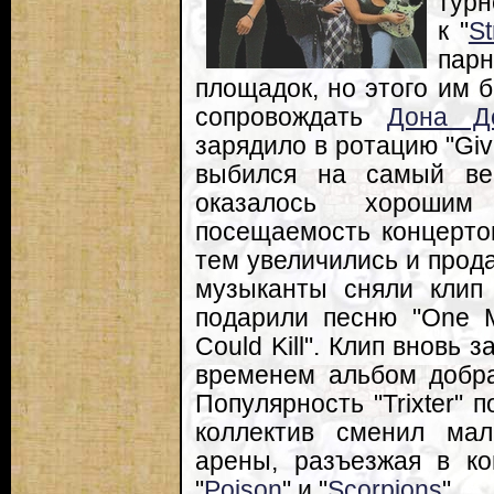
турн
к "
St
па
площадок, но этого им 
сопровождать
Дона До
зарядило в ротацию "Give
выбился на самый вер
оказалось хорошим
посещаемость концерто
тем увеличились и прода
музыканты сняли клип 
подарили песню "One M
Could Kill". Клип вновь 
временем альбом добрал
Популярность "Trixter" 
коллектив сменил ма
арены, разъезжая в ко
"
Poison
" и "
Scorpions
".