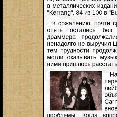
в металлических издания
"Kerrang", 84 из 100 в "Bur
К сожалению, почти ср
опять остались без 
драммера продолжали
ненадолго не выручил Ц
тем трудности продолжа
могли оказывать музы
ними пришлось расстать
На
пер
лейб
объ
Car
вно
проблемы. Когда вопр