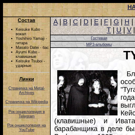
Н
Состав
A
|
B
|
C
|
D
|
E
|
F
|
G
|
H
|
T
|
U
|
V
Keisuke Kubo -
вокал
Гостевая
Yoshihiro Yamaji -
гитара
MP3-альбомы
Masato Datei - бас
T
Ayumi Kubo -
клавишные
Keisuke Tsuboi -
ударные
Бл
Линки
осо
"Tyr
Страничка на Metal-
Archives
год
Страничка на Wikipedia
выг
Кей
Рок-энциклопедия в
Telegram
(клавишные) и Ивата
Рок-энциклопедия на
барабанщика в деле бы
YouTube