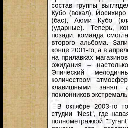
состав группы выгляд
Кубо (вокал), Йосихиро
(бас), Аюми Кубо (к
(ударные). Теперь, к
позади, команда смогла
второго альбома. Зап
конце 2001-го, а в апре
на прилавках магазинов
ожидания – настольк
Эпический мелодич
количеством атмосфе
клавишными занял 
поклонников экстремаль
В октябре 2003-го т
студии "Nest", где нав
полнометражкой "Tyrant