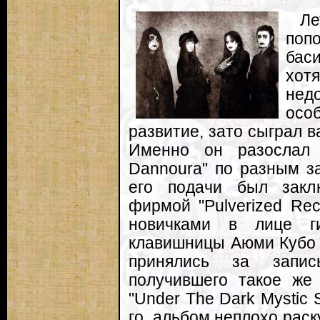
Ле
поп
бас
хот
недо
осо
развитие, зато сыграл 
Именно он разослал 
Dannoura" по разным з
его подачи был закл
фирмой "Pulverized Rec
новичками в лице г
клавишницы Аюми Кубо о
принялись за запис
получившего такое же 
"Under The Dark Mystic
го, альбом неплохо рас