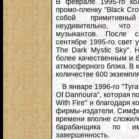
В феврале 1995-го ко
промо-пленку "Black Cr
собой примитивны
неудивительно, что
музыкантов. После с
сентябре 1995-го свет 
The Dark Mystic Sky". 
более качественным и 
атмосферного блэка. В 
количестве 600 экземпл
В январе 1996-го "Tyr
Of Dannoura", которая п
With Fire" и благодаря 
фирмы-издатели. Симфо
времени вполне сложилс
барабанщика по и
завершенность.