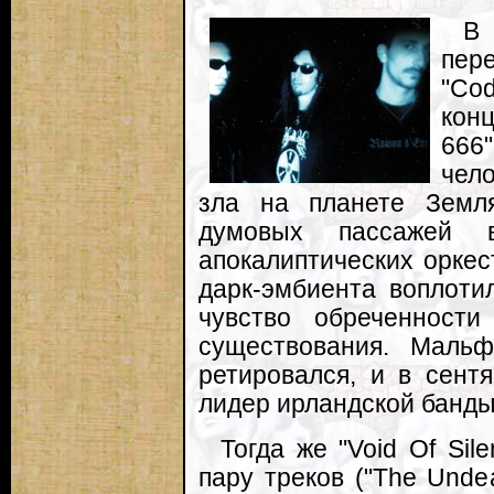
В
пер
"C
кон
666
чел
зла на планете Земля
думовых пассажей 
апокалиптических оркес
дарк-эмбиента воплоти
чувство обреченности
существования. Мальф
ретировался, и в сент
лидер ирландской банды
Тогда же "Void Of Si
пару треков ("The Undea