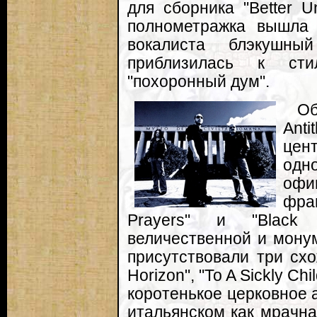
для сборника "Better U
полнометражка вышла 
вокалиста блэкушны
приблизилась к ст
"похоронный дум".
О
Anti
це
одн
офи
фраг
Prayers" и "Black
величественной и мону
присутствовали три сх
Horizon", "To A Sickly Chi
коротенькое церковное а
итальянском как мрачна