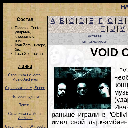
Н
Состав
A
|
B
|
C
|
D
|
E
|
F
|
G
|
H
|
T
|
U
|
V
Riccardo Conforti -
ударные,
Гостевая
клавишные,
сэмплы
MP3-альбомы
Ivan Zara - гитара,
VOID 
бас
Luca Soi - вокал
Линки
"V
Страничка на Metal-
нео
Music-Archives
кон
Страничка на MySpace
муз
История группы
(уд
Тексты
Иван
раньше играли в "Obliv
Страничка на Metal-
Archives
имел свой дарк-эмбиент
Страничка на Wikipedia