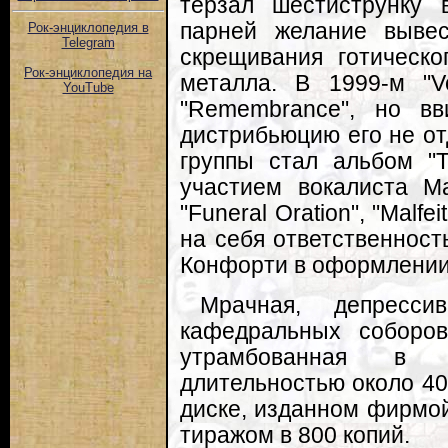
терзал шестиструнку 
парней желание выве
Рок-энциклопедия в
Telegram
скрещивания готическо
Рок-энциклопедия на
металла. В 1999-м "V
YouTube
"Remembrance", но вв
дистрибьюцию его не о
группы стал альбом "
участием вокалиста М
"Funeral Oration", "Malfei
на себя ответственност
Конфорти в оформлении
Мрачная, депресс
кафедральных соборо
утрамбованная в 
длительностью около 40
диске, изданном фирмой
тиражом в 800 копий.