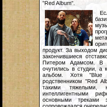
"Red Album".
Е
баз
муз
про
мет
ори
продукт. За выходом ди
закончившиеся отстав
Питером Адамсом. В м
очутились в студии, а 
альбом. Хотя "Blue
родственником "Red Al
такими тяжелыми,
интеллигентными ри
основными треками з
сопровождался очередно