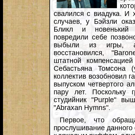
кот
свалился с виадука. И
случаев, у Бэйзли ока
Бликл и новенький 
повредили себе позвон
выбыли из игры, а
восстановился, "Baro
штатной компенсацией
Себастьяна Томсона (
коллектив возобновил га
выпуском четвертого а
пару лет. Поскольку г
студийник "Purple" вы
"Abraxan Hymns".
Первое, что обра
прослушивание данного 