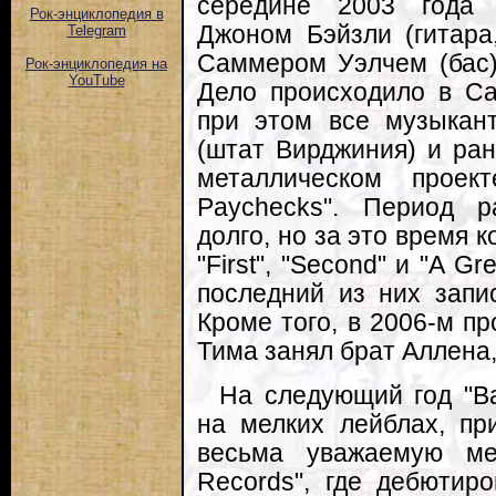
середине 2003 года
Рок-энциклопедия в
Джоном Бэйзли (гитара,
Telegram
Саммером Уэлчем (бас)
Рок-энциклопедия на
YouTube
Дело происходило в Са
при этом все музыкан
(штат Вирджиния) и ран
металлическом проек
Paychecks". Период р
долго, но за это время к
"First", "Second" и "A G
последний из них запи
Кроме того, в 2006-м п
Тима занял брат Аллена,
На следующий год "Ba
на мелких лейблах, пр
весьма уважаемую мет
Records", где дебютир