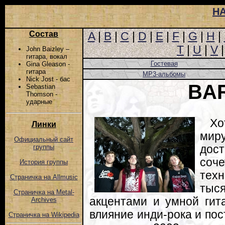
Н
Состав
A
|
B
|
C
|
D
|
E
|
F
|
G
|
H
|
T
|
U
|
V
John Baizley –
гитара, вокал
Гостевая
Gina Gleason -
гитара
MP3-альбомы
Nick Jost - бас
BA
Sebastian
Thomson -
ударные
Хо
Линки
мир
Официальный сайт
дос
группы
соч
История группы
те
Страничка на Allmusic
тыс
Страничка на Metal-
акцентами и умной гит
Archives
влияние инди-рока и пос
Страничка на Wikipedia