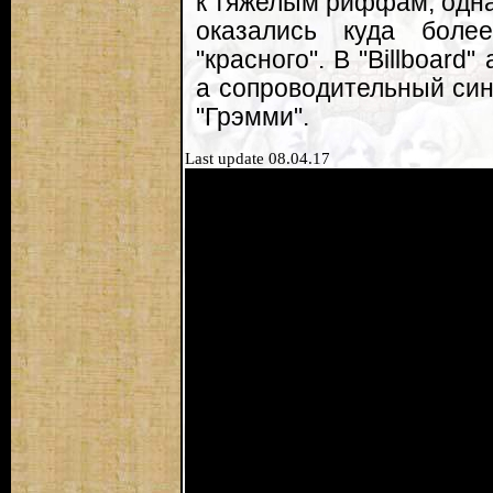
к тяжелым риффам, однак
оказались куда бол
"красного". В "Billboard
а сопроводительный син
"Грэмми".
Last update 08.04.17