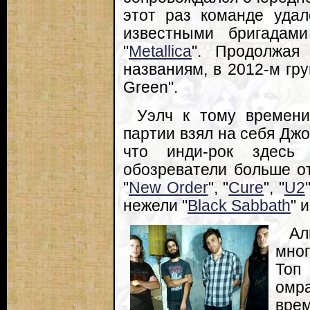
этот раз команде удал
известными бригадами
"
Metallica
". Продолжая
названиям, в 2012-м гру
Green".
Уэлч к тому времени
партии взял на себя Джо
что инди-рок здесь
обозреватели больше от
"
New Order
", "
Cure
", "
U2
нежели "
Black Sabbath
" и
Ал
мног
Топ 
омра
врем