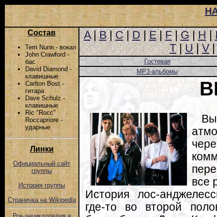
Н
Состав
A
|
B
|
C
|
D
|
E
|
F
|
G
|
H
|
T
|
U
|
V
Terri Nunn - вокал
John Crawford -
Гостевая
бас
David Diamond -
MP3-альбомы
клавишные
B
Carlton Bost -
гитара
Dave Schulz -
клавишные
Ric "Rocc"
Вы
Roccapriore -
ударные
атм
чер
Линки
ко
Официальный сайт
пере
группы
все 
История группы
История лос-анджелесск
Страничка на Wikipedia
где-то во второй поло
Рок-энциклопедия в