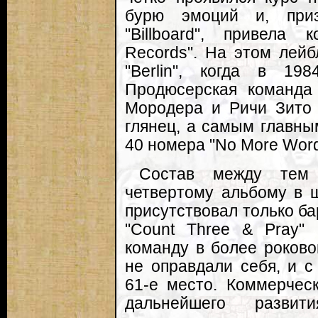
бурю эмоций и, при
"Billboard", привела
Records". На этом лейб
"Berlin", когда в 19
Продюсерская команда
Мородера и Ричи Зито 
глянец, а самым главны
40 номера "No More Word
Состав между тем 
четвертому альбому в 
присутствовал только б
"Count Three & Pray"
команду в более роково
не оправдали себя, и с 
61-е место. Коммерчес
дальнейшего разви