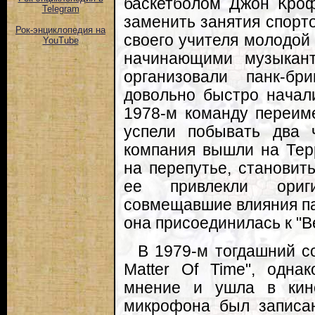
баскетболом Джон Кроф
Telegram
заменить занятия спорто
Рок-энциклопедия на
своего учителя молодой
YouTube
начинающими музыкан
организовали панк-бр
довольно быстро начали
1978-м команду переиме
успели побывать два 
компания вышли на Тер
на перепутье, становит
ее привлекли ориг
совмещавшие влияния пан
она присоединилась к "Ber
В 1979-м тогдашний с
Matter Of Time", одна
мнение и ушла в кин
микрофона был записан 