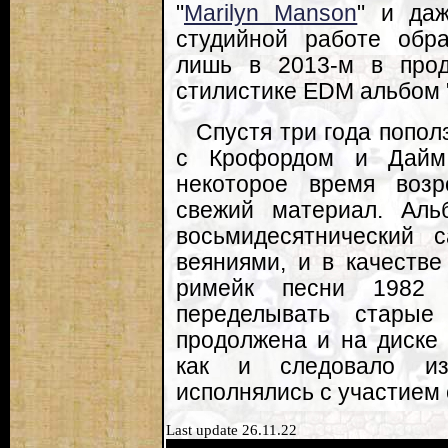
"
Marilyn Manson
" и даж
студийной работе обра
лишь в 2013-м в про
стилистике EDM альбом "
Спустя три года попол
с Крофордом и Даймо
некоторое время возро
свежий материал. Аль
восьмидесятнический 
веяниями, и в качеств
римейк песни 1982 г
переделывать стары
продолжена и на диске "
как и следовало из
исполнялись с участием 
Last update 26.11.22