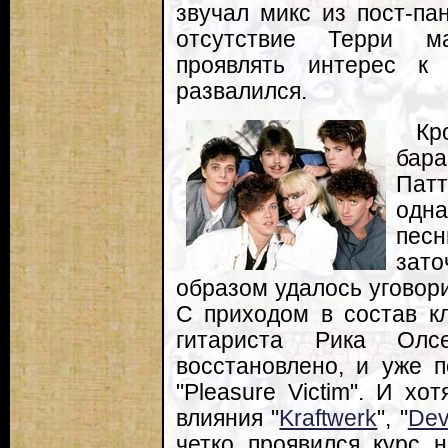
звучал микс из пост-па
отсутствие Терри м
проявлять интерес к 
развалился.
К
бар
Патт
одна
песн
зат
образом удалось уговор
С приходом в состав к
гитариста Рика Олс
восстановлено, и уже 
"Pleasure Victim". И х
влияния "
Kraftwerk
", "
De
четко проявился курс н