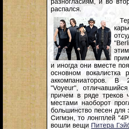
разногласиям, и во вто
распался.
Те
кар
отсу
"Ber
эти
прим
и иногда они вместе поя
основном вокалистка 
аккомпаниаторов. В 
"Voyeur", отличавшийс
причем в ряде треков ч
местами наоборот прогл
большинство песен для 
Сигмэн, то лонгплей "4P
вошли вещи
Питера Гэй