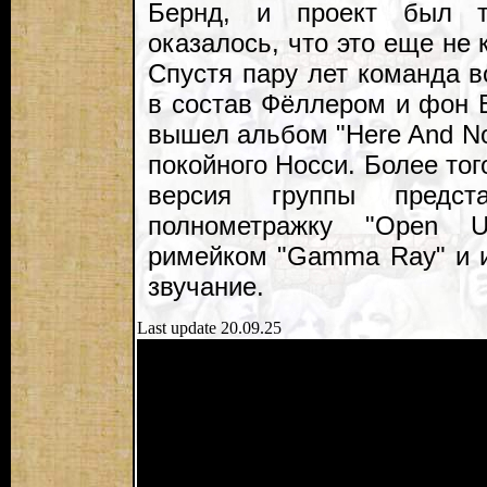
Бернд, и проект был т
оказалось, что это еще не к
Спустя пару лет команда 
в состав Фёллером и фон Б
вышел альбом "Here And No
покойного Носси. Более тог
версия группы предс
полнометражку "Open U
римейком "Gamma Ray" и 
звучание.
Last update 20.09.25