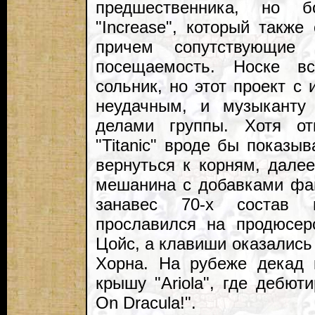
предшественника, но 
"Increase", который такж
причем сопутствующие
посещаемость. Носке вс
сольник, но этот проект с
неудачным, и музыканту
делами группы. Хотя о
"Titanic" вроде бы показыв
вернуться к корням, дале
мешанина с добавками фанк
занавес 70-х состав 
прославился на продюсе
Цойс, а клавиши оказались
Хорна. На рубеже декад 
крышу "Ariola", где дебют
On Dracula!".