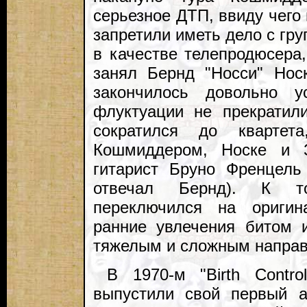
серьезное ДТП, ввиду чего
запретили иметь дело с гру
в качестве телепродюсера
занял Бернд "Носси" Нос
закончилось довольно у
флуктуации не прекратили
сократился до кварте
Кошмиддером, Носке и 
гитарист Бруно Френцель
отвечал Бернд). К т
переключился на оригин
ранние увлечения битом 
тяжелым и сложным направ
В 1970-м "Birth Contro
выпустили свой первый а