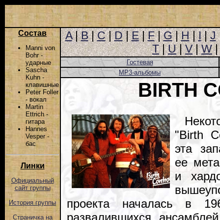
Состав
A
|
B
|
C
|
D
|
E
|
F
|
G
|
H
|
I
|
J
T
|
U
|
V
|
W
Manni von
Bohr -
Гостевая
ударные
Sascha
MP3-альбомы
Kuhn -
BIRTH 
клавишные
Peter Foller
- вокал
Martin
Ettrich -
Неко
гитара
Hannes
"Birth C
Vesper -
бас
эта за
ее мет
Линки
и хард
Официальный
вышеуп
сайт группы
проекта началась в 196
История группы
развалившихся ансамблей 
Страничка на