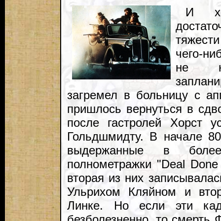
И хо
достат
тяжести
чего-ни
не на
заплан
загремел в больницу с ап
пришлось вернуться в сдв
после гастролей Хорст у
Гольдшмидту. В начале 80-
выдержанные в более
полнометражки "Deal Done 
вторая из них записывала
Ульрихом Кляйном и вто
Линке. Но если эти кад
безболезненно, то смерть 