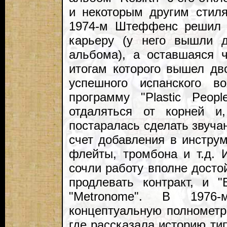
и некоторым другим стил
1974-м Штеффенс решил 
карьеру (у него вышли д
альбома), а оставшаяся ч
итогам которого вышел дво
успешного испанского в
программу "Plastic Peop
отдаляться от корней и
постаралась сделать звуча
счет добавления в инструм
флейты, тромбона и т.д. 
сочли работу вполне досто
продлевать контракт, и "B
"Metronome". В 1976-
концептуальную полнометраж
где рассказала историю тип