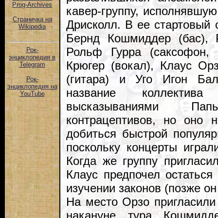
Prog-Archives
кавер-группу, исполнявшую
Страничка на
Дрисколл. В ее стартовый 
Wikipedia
Бернд Кошмиддер (бас), Р
Рольф Гурра (саксофон, 
Рок-
энциклопедия в
Крюгер (вокал), Клаус Орз
Telegram
(гитара) и Уго Игон Бал
Рок-
энциклопедия на
название коллектива
YouTube
высказываниями Па
контрацептивов, но оно н
добиться быстрой популяр
поскольку концерты играл
Когда же группу пригласи
Клаус предпочел остаться
изучении законов (позже о
На место Орзо пригласили
накануне тура Кошмид