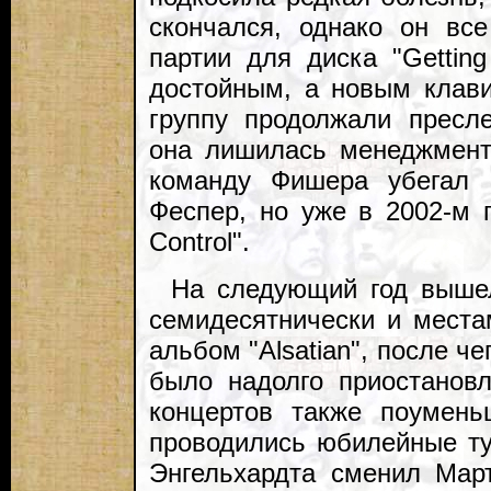
скончался, однако он вс
партии для диска "Gettin
достойным, а новым клав
группу продолжали пресл
она лишилась менеджмент
команду Фишера убегал 
Феспер, но уже в 2002-м п
Control".
На следующий год вышел
семидесятнически и места
альбом "Alsatian", после ч
было надолго приостановл
концертов также поумень
проводились юбилейные ту
Энгельхардта сменил Мар