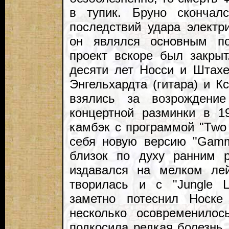
в тупик. Бруно скончал
последствий удара электр
он являлся основным по
проект вскоре был закры
десяти лет Носси и Штахе
Энгельхардта (гитара) и 
взялись за возрождение 
концертной разминки в 1
камбэк с программой "Two
себя новую версию "Gam
близок по духу ранним р
издавался на мелком лей
творилась и с "Jungle L
заметно потеснил Носке
несколько осовременилос
подкосила редкая болезнь,