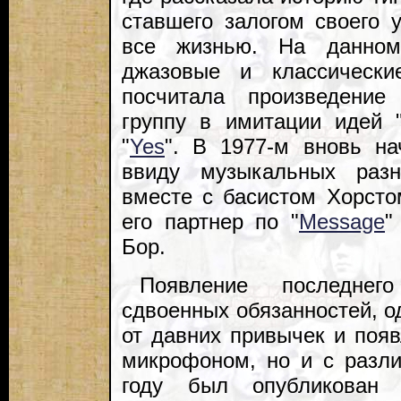
ставшего залогом своего 
все жизнью. На данно
джазовые и классически
посчитала произведение
группу в имитации идей 
"
Yes
". В 1977-м вновь на
ввиду музыкальных раз
вместе с басистом Хорст
его партнер по "
Message
"
Бор.
Появление последнег
сдвоенных обязанностей, од
от давних привычек и появ
микрофоном, но и с разли
году был опубликован