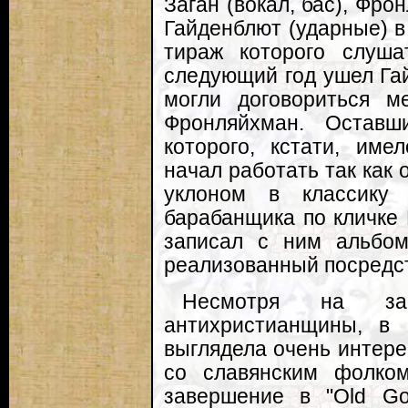
Заган (вокал, бас), Фр
Гайденблют (ударные) в
тираж которого слуша
следующий год ушел Гай
могли договориться 
Фронляйхман. Оставш
которого, кстати, име
начал работать так как 
уклоном в классику
барабанщика по кличке 
записал с ним альбом 
реализованный посредст
Несмотря на за
антихристианщины, в
выглядела очень интере
со славянским фолком
завершение в "Old G