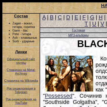
Н
Состав
A
|
B
|
C
|
D
|
E
|
F
|
G
|
H
|
T
|
U
|
V
Zagan - вокал,
гитара, скрипка
Гостевая
Garm - бас
Pete - гитара
MP3-альбомы
Ask - клавишные
BLAC
Surtr - ударные
Линки
Ко
Официальный сайт
группы
рож
олд
Страничка на Metal-
Archives
тол
Страничка на Wikipedia
отд
как 
Рок-энциклопедия в
Telegram
"
Possessed
". Сочинив 
Рок-энциклопедия на
"Southside Golgatha", "G
YouTube