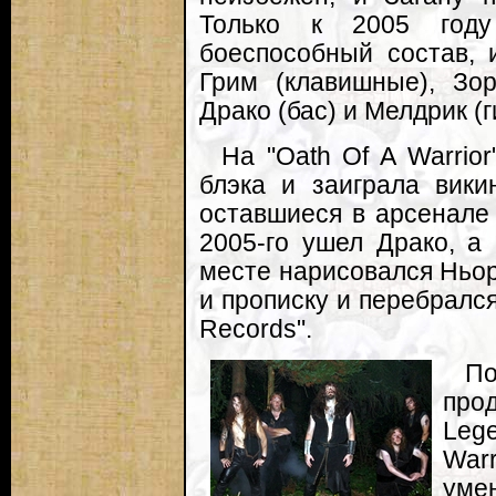
Только к 2005 году
боеспособный состав, 
Грим (клавишные), Зор
Драко (бас) и Мелдрик (г
На "Oath Of A Warrior
блэка и заиграла вики
оставшиеся в арсенале 
2005-го ушел Драко, а 
месте нарисовался Ньор
и прописку и перебрался 
Records".
П
прод
Lege
War
уме