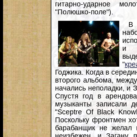
гитарно-ударное моло
"Полюшко-поле").
В 
на
исп
и а
вы
"
кре
Годжика. Когда в середи
второго альбома, между 
начались неполадки, и 
Спустя год в арендов
музыканты записали д
"Sceptre Of Black Know
Поскольку фронтмен хот
барабанщик не желал 
неизбежен, и Загану 