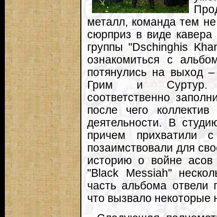
Про
металл, команда тем н
сюрприз в виде кавера 
группы "Dschinghis Kha
ознакомиться с альбом
потянулись на выход –
Грим и Суртур. О
соответственно заполн
после чего коллектив
деятельности. В студи
причем прихватили с
позаимствовали для свое
историю о войне асов 
"Black Messiah" неско
часть альбома отвели 
что вызвало некоторые 