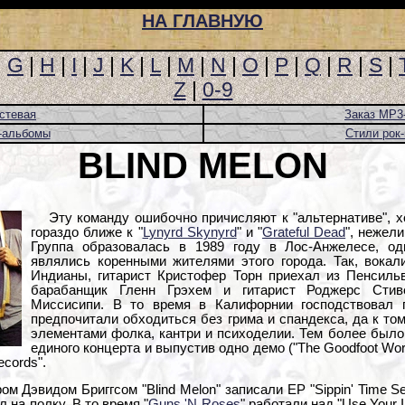
НА ГЛАВНУЮ
|
G
|
H
|
I
|
J
|
K
|
L
|
M
|
N
|
O
|
P
|
Q
|
R
|
S
|
Z
|
0-9
стевая
Заказ MP3
-альбомы
Стили рок
BLIND MELON
Эту команду ошибочно причисляют к "альтернативе", хо
гораздо ближе к "
Lynyrd Skynyrd
" и "
Grateful Dead
", нежели
Группа образовалась в 1989 году в Лос-Анжелесе, од
являлись коренными жителями этого города. Так, вока
Индианы, гитарист Кристофер Торн приехал из Пенсильв
барабанщик Гленн Грэхем и гитарист Роджерс Стив
Миссисипи. В то время в Калифорнии господствовал г
предпочитали обходиться без грима и спандекса, да к то
элементами фолка, кантри и психоделии. Тем более было 
единого концерта и выпустив одно демо ("The Goodfoot Wo
ecords".
ом Дэвидом Бриггсом "Blind Melon" записали EP "Sippin' Time Se
 на полку. В то время "
Guns 'N Roses
" работали над "Use Your I