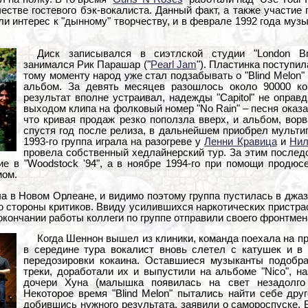
естве гостевого бэк-вокалиста. Данный факт, а также участие 
ели интерес к "дынному" творчеству, и в феврале 1992 года му
Диск записывался в сиэтлской студии "London Br
занимался Рик Парашар ("
Pearl Jam
"). Пластинка поступил
тому моменту народ уже стал подзабывать о "Blind Melon"
альбом. За девять месяцев разошлось около 90000 ко
результат вполне устраивал, надежды "Capitol" не оправ
выходом клипа на фолковый номер "No Rain" – песня оказ
что кривая продаж резко поползла вверх, и альбом, вор
спустя год после релиза, в дальнейшем приобрел мульти
1993-го группа играла на разогреве у
Ленни Кравица
и
Нил
провела собственный хедлайнерский тур. За этим после
тие в "Woodstock '94", а в ноябре 1994-го при помощи продю
мом.
ла в Новом Орлеане, и видимо поэтому группа пустилась в джа
 стороны критиков. Ввиду усилившихся наркотических пристра
 окончании работы коллеги по группе отправили своего фронтме
Когда Шеннон вышел из клиники, команда поехала на пр
в середине тура вокалист вновь слетел с катушек и в 
передозировки кокаина. Оставшиеся музыканты подобр
треки, доработали их и выпустили на альбоме "Nico", н
дочери Хуна (малышка появилась на свет незадолго 
Некоторое время "Blind Melon" пытались найти себе друг
добившись нужного результата, заявили о самороспуске. В 