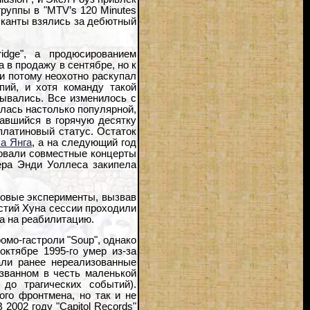
группы в "MTV’s 120 Minutes
зыканты взялись за дебютный
idge", а продюсированием
а в продажу в сентябре, но к
 и потому неохотно раскупал
пий, и хотя команду такой
дывались. Все изменилось с
алась настолько популярной,
вавшийся в горячую десятку
платиновый статус. Остаток
а Янга
, а на следующий год
довали совместные концерты
сера Энди Уоллеса закипела
зовые эксперименты, вызвав
стий Хуна сессии проходили
на на реабилитацию.
омо-гастроли "Soup", однако
октябре 1995-го умер из-за
али ранее нереализованные
азванном в честь маленькой
до трагических событий).
ого фронтмена, но так и не
2002 году "Capitol Records"