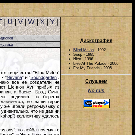
T
|
U
|
V
|
W
|
X
|
Y
|
-дисков
Дискография
-музыки
Blind Melon
- 1992
Soup - 1995
Nico - 1996
Live At The Palace - 2006
For My Friends - 2008
тя творчество "Blind Melon"
 к "
Nirvana
" и "
Soundgarden
".
Слушаем
нако все ее создатели не
лист Шеннон Хун прибыл из
No rain
ании, а басист Брэд Смит,
енс родились на берегах
лэм-метал, но наши герои
му же играли ретро-музыку с
удивительно, что не дав ни
rkshop") коллективу удалось
ssions", но лейбл почему-то
llusion", и Эксл Роуз привлек