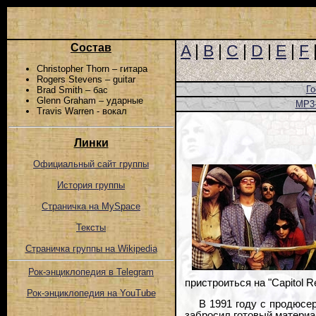
Состав
A
|
B
|
C
|
D
|
E
|
F
Christopher Thorn – гитара
Rogers Stevens – guitar
Го
Brad Smith – бас
Glenn Graham – ударные
MP3
Travis Warren - вокал
Линки
Официальный сайт группы
История группы
Страничка на MySpace
Тексты
Страничка группы на Wikipedia
Рок-энциклопедия в Telegram
пристроиться на "Capitol R
Рок-энциклопедия на YouTube
В 1991 году с продюсер
забросил готовый материал