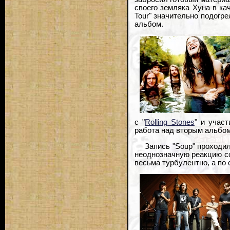
своего земляка Хуна в кач
Tour" значительно подогр
альбом.
с "
Rolling Stones
" и учас
работа над вторым альбо
Запись "Soup" проходи
неоднозначную реакцию со
весьма турбулентно, а по