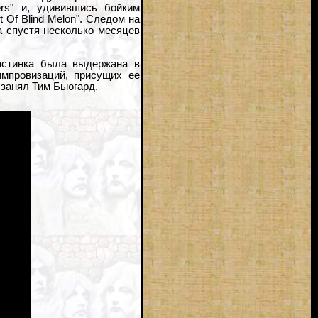
ers" и, удивившись бойким
 Of Blind Melon". Следом на
 а спустя несколько месяцев
ластинка была выдержана в
импровизаций, присущих ее
о занял Тим Бьюгард.