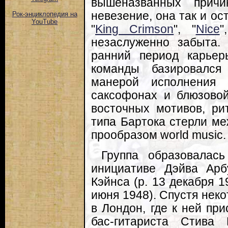
вышеназванных прич
невезение, она так и ос
Рок-энциклопедия на
YouTube
"
King Crimson
", "
Nice
"
незаслуженно забыта.
ранний период карьер
команды базировался
манерой исполнения
саксофонах и блюзовой
восточных мотивов, ри
типа Бартока стерли м
прообразом world music.
Группа образовалас
инициативе Дэйва Арб
Кэйнса (р. 13 декабря 
июня 1948). Спустя нек
в Лондон, где к ней пр
бас-гитариста Стива