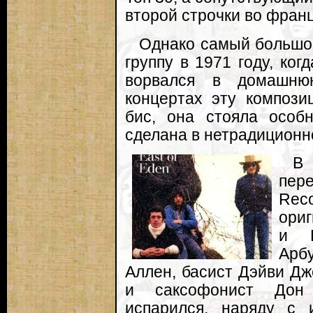
второй строчки во франц
Однако самый большой
группу в 1971 году, ког
ворвался в домашню
концертах эту композ
бис, она стояла особ
сделана в нетрадиционно
В
пере
Reco
ориг
и К
Арб
Аллен, басист Дэйви Дж
и саксофонист Дон
испарился, наряду с 