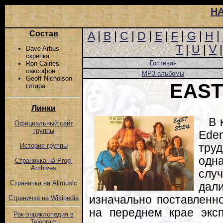
Н
Состав
A
|
B
|
C
|
D
|
E
|
F
|
G
|
H
|
T
|
U
|
V
Dave Arbus -
скрипка
Гостевая
Ron Caines -
саксофон
MP3-альбомы
Geoff Nicholson -
EAST
гитара
Линки
В 
Официальный сайт
группы
Ede
тру
История группы
одна
Страничка на Prog-
Archives
случ
Страничка на Allmusic
да
изначально поставленно
Страничка на Wikipedia
на переднем крае экс
Рок-энциклопедия в
Telegram