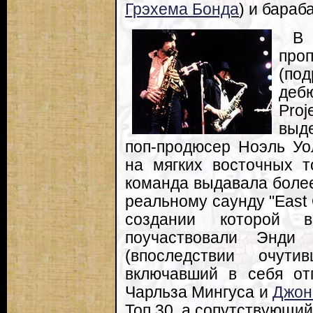
Грэхема Бонда
) и бара
В
пр
(под
дебю
Pro
выд
поп-продюсер Ноэль Уо
на мягких восточных т
команда выдавала более
реальному саунду "East 
создании которой 
поучаствовали Энд
(впоследствии очути
включавший в себя отг
Чарльза Мингуса и
Джон
Топ 30, а сопутствующи