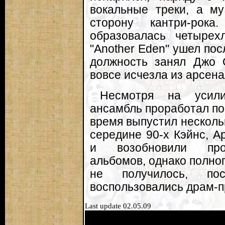
вокальные треки, а м
сторону кантри-рок
образовалась четырех
"Another Eden" ушел пос
должность занял Джо 
вовсе исчезла из арсенал
Несмотря на усили
ансамбль проработал поч
время выпустил несколь
середине 90-х Кэйнс, А
и возобновили прои
альбомов, однако полно
не получилось, по
воспользовались драм-п
Last update 02.05.09