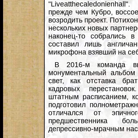
"Liveatthecaledonienhal
прежде чем Кубро, воссо
возродить проект. Потихо
нескольких новых партнеро
наконец-то собрались в
составил лишь англича
микрофона взявший на себ
В 2016-м команда вы
монументальный альбом 
свет, как отставка бра
кадровых перестановок
штатным расписанием, ко
подготовил полнометражн
отличался от эпично
предшественника бо
депрессивно-мрачным нас