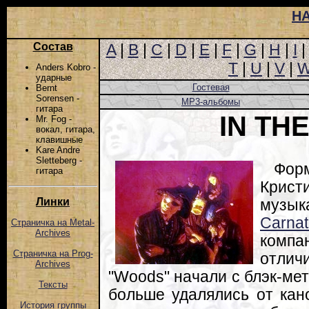
Н
Состав
A
|
B
|
C
|
D
|
E
|
F
|
G
|
H
|
I
T
|
U
|
V
|
Anders Kobro -
ударные
Гостевая
Bernt
Sorensen -
MP3-альбомы
гитара
IN TH
Mr. Fog -
вокал, гитара,
клавишные
Kare Andre
Sletteberg -
Форм
гитара
Кри
Линки
музы
Carnat
Страничка на Metal-
Archives
компа
Страничка на Prog-
отли
Archives
"Woods" начали с блэк-ме
Тексты
больше удалялись от кано
История группы