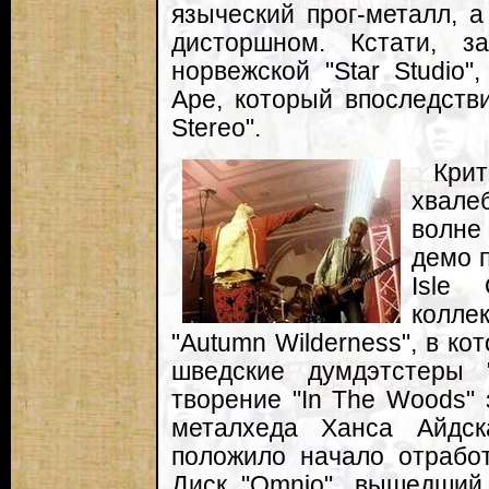
языческий прог-металл, а
дисторшном. Кстати, з
норвежской "Star Studio"
Аре, который впоследстви
Stereo".
Кри
хвале
волне
демо п
Isle
колле
"Autumn Wilderness", в к
шведские думдэтстеры 
творение "In The Woods" 
металхеда Ханса Айдск
положило начало отработ
Диск "Omnio", вышедший 