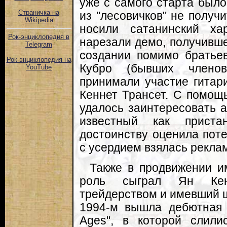
уже с самого старта было
Страничка на
из "лесовичков" не получи
Wikipedia
носили сатанинский ха
Рок-энциклопедия в
нарезали демо, получившее
Telegram
создании помимо братье
Рок-энциклопедия на
Кубро (бывших членов
YouTube
принимали участие гитар
Кеннет Трансет. С помощь
удалось заинтересовать а
известный как прист
достоинству оценила поте
с усердием взялась рекла
Также в продвижении и
роль сыграл Ян Кен
трейдерством и имевший ш
1994-м вышла дебютная 
Ages", в которой слили