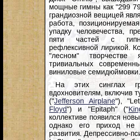
мощные гимны как "299 796
грандиозной вещицей являл
работа, позиционируемая
упадку человечества, пр
пяти частей с гипн
рефлексивной лирикой. К
"лесном" творчестве
тривиальных современн
виниловые семидюймовки
На этих синглах г
вдохновителям, включив ту
("
Jefferson Airplane
"), "L
Floyd
") и "Epitaph" ("
Ki
коллективе появился новы
однако его приход не 
развития. Депрессивно-пс