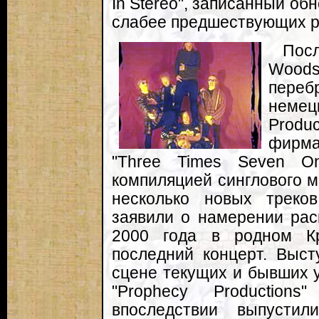
In Stereo", записанный о
слабее предшествующих р
Посл
Woo
переб
неме
Produ
фирма
"Three Times Seven On
компиляцией синглового м
несколько новых треко
заявили о намерении рас
2000 года в родном Кр
последний концерт. Выст
сцене текущих и бывших у
"Prophecy Productio
впоследствии выпусти