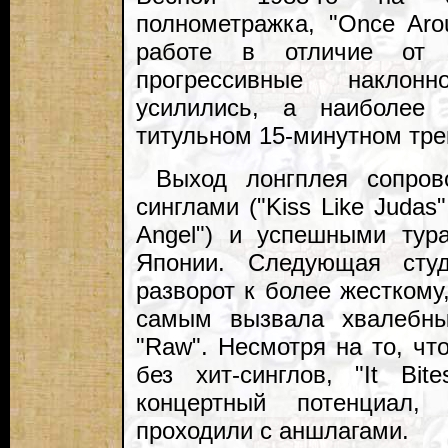
полнометражка, "Once Aro
работе в отличие от 
прогрессивные наклон
усилились, а наиболее
титульном 15-минутном тре
Выход лонгплея сопров
синглами ("Kiss Like Judas"
Angel") и успешными тур
Японии. Следующая студ
разворот к более жесткому
самым вызвала хвалебны
"Raw". Несмотря на то, чт
без хит-синглов, "It Bi
концертный потенциал
проходили с аншлагами.