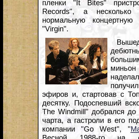
пленки "It Bites" прис
Records", а несколько
нормальную концертную 
"Virgin".
Выше
дебютны
больши
миньон 
надел
получи
эфиров и, стартовав с То
десятку. Подоспевший вск
The Windmill" добрался до
чарта, а гастроли в его п
компании "Go West", "
Ma
Весной 1988-го на с