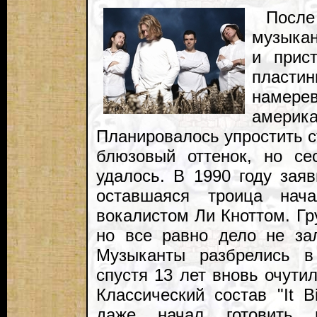
После
музыкан
и прис
пласт
наме
амер
Планировалось упростить с
блюзовый оттенок, но се
удалось. В 1990 году зая
оставшаяся троица нача
вокалистом Ли Кноттом. Гр
но все равно дело не зал
Музыканты разбрелись 
спустя 13 лет вновь очути
Классический состав "It B
даже начал готовить 