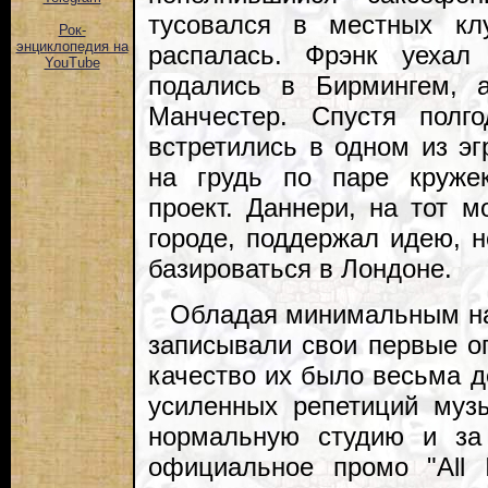
тусовался в местных кл
Рок-
энциклопедия на
распалась. Фрэнк уеха
YouTube
подались в Бирмингем, 
Манчестер. Спустя полг
встретились в одном из эг
на грудь по паре круже
проект. Даннери, на тот 
городе, поддержал идею, н
базироваться в Лондоне.
Обладая минимальным на
записывали свои первые оп
качество их было весьма 
усиленных репетиций муз
нормальную студию и за
официальное промо "All