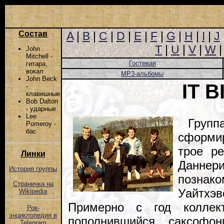
Состав
A
|
B
|
C
|
D
|
E
|
F
|
G
|
H
|
I
|
J
T
|
U
|
V
|
W
John
Mitchell -
Гостевая
гитара,
вокал
MP3-альбомы
John Beck
IT B
-
клавишные
Bob Dalton
- ударные
Lee
Груп
Pomeroy -
бас
сформи
трое р
Линки
Даннери
История группы
познак
Страничка на
Уайтх
Wikipedia
Примерно с год коллек
Рок-
энциклопедия в
пополнившийся саксофо
Telegram