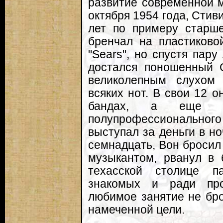
развитие современной 
октября 1954 года, Стиви
лет по примеру старш
бренчал на пластиково
"Sears", но спустя пару
достался поношенный G
великолепным слухом
всяких нот. В свои 12 
бандах, а еще ч
полупрофессиональног
выступал за деньги в но
семнадцать, Вон бросил
музыкантом, рванул в 
техасской столице п
знакомых и ради про
любимое занятие не бро
намеченной цели.