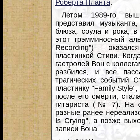
Роберта Планта
.
Летом 1989-го выш
представил музыканта,
блюза, соула и рока, 
этот грэмминосный аль
Recording") оказал
пластинкой Стиви. Когд
гастролей Вон с коллега
разбился, и все пасс
трагических событий С
пластинку "Family Style"
после его смерти, ста
гитариста (№ 7). На 
разные ранее нереализ
Is Crying", а позже вы
записи Вона.