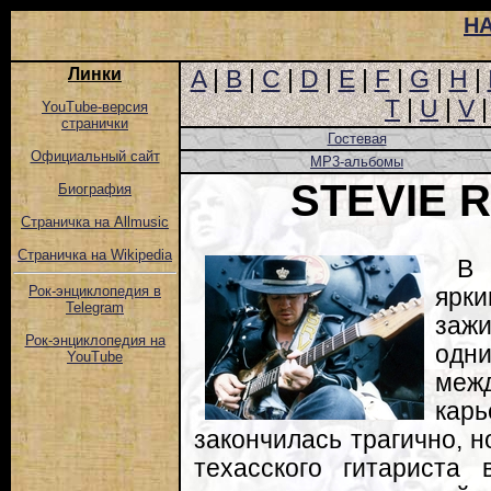
Н
Линки
A
|
B
|
C
|
D
|
E
|
F
|
G
|
H
|
T
|
U
|
V
YouTube-версия
странички
Гостевая
Официальный сайт
MP3-альбомы
STEVIE 
Биография
Страничка на Allmusic
Страничка на Wikipedia
В 
Рок-энциклопедия в
ярк
Telegram
заж
Рок-энциклопедия на
одни
YouTube
меж
ка
закончилась трагично, 
техасского гитариста