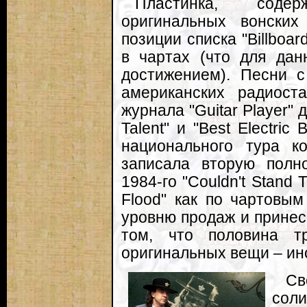
Пластинка, соде
оригинальных вонских
позиции списка "Billboa
в чартах (что для да
достижением). Песни с
американских радиост
журнала "Guitar Player" 
Talent" и "Best Electric
национального тура к
записала вторую полн
1984-го "Couldn't Stand
Flood" как по чартовы
уровню продаж и принес 
том, что половина т
оригинальных вещи – ин
Св
сол