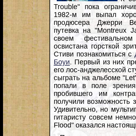
Trouble" пока огранич
1982-м им выпал хор
продюсера Джерри Ве
путевка на "Montreux J
своем фестивальном
освистана горсткой зри
Стиви познакомиться с
Боуи
. Первый из них п
его лос-анджелесской ст
сыграть на альбоме "Let'
попали в поле зрени
пробившего им контра
получили возможность з
Удивительно, но мульти
гитаристу совсем немног
Flood" оказался настоя