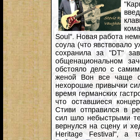
"Кар
вве
кла
кома
Soul". Новая работа нем
соула (что явствовало у
сохранила за "DT" з
общенациональном зач
обстояло дело с самим
женой Вон все чаще с
нехорошие привычки сил
время германских гастр
что оставшиеся конце
Стиви отправился в ре
сил шло небыстрыми те
вернулся на сцену и хе
Heritage Festival", а