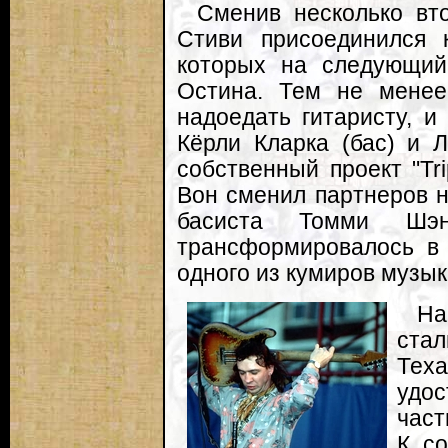
Сменив несколько вт
Стиви присоединился 
которых на следующий
Остина. Тем не менее
надоедать гитаристу, и
Кёрли Кларка (бас) и 
собственный проект "Tr
Вон сменил партнеров 
басиста Томми Шэн
трансформировалось в 
одного из кумиров музы
На
ста
Те
удо
част
К со