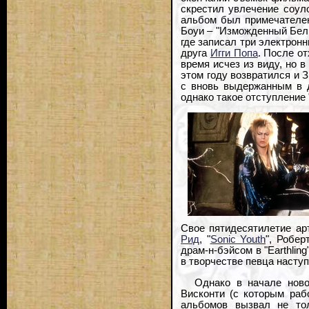
скрестил увлечение соул
альбом был примечателен
Боуи – "Изможденный Белы
где записал три электрон
друга
Игги Попа
. После о
время исчез из виду, но в
этом году возвратился и З
с вновь выдержанным в ду
однако такое отступление
Свое пятидесятилетие ар
Рид
, "
Sonic Youth
", Робер
драм-н-бэйсом в "Earthlin
в творчестве певца насту
Однако в начале ново
Висконти (с которым рабо
альбомов вызвал не то