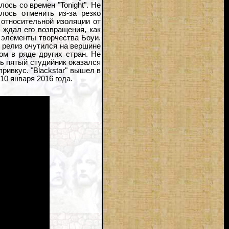
лось со времен "Tonight". Не
лось отменить из-за резко
 относительной изоляции от
 ждал его возвращения, как
 элементы творчества Боуи.
о релиз очутился на вершине
ром в ряде других стран. Не
ть пятый студийник оказался
ривкус. "Blackstar" вышел в
10 января 2016 года.