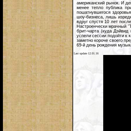
американский рынок. И дей
менее тепло публика при
пошатнувшегося здоровья
шоу-бизнеса, лишь изредк
вдруг спустя 10 лет посл
Настроенчески мрачный "T
брит-чарта (куда Дэйвид 
успели сессии подойти к 
заметно короче своего пре
69-й день рождения музыка
Last update 12.01.16