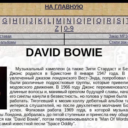
НА ГЛАВНУЮ
|
G
|
H
|
I
|
J
|
K
|
L
|
M
|
N
|
O
|
P
|
Q
|
R
|
S
|
Z
|
0-9
стевая
Заказ MP3
-альбомы
Стили рок
DAVID BOWIE
Музыкальный хамелеон (а также Зигги Стардаст и Бе
Джонс родился в Брикстоне 8 января 1947 года. В 
увлеченный джазом лондонского Вест-Энда, попробовал 
были различные подростковые группы, которые привели
модовского движения. В 1966 году Джонс переименовалс
длинные волосы и, манимый ореолом будущей славы, нач
его синглы канули в безвестность, но голова у парня была
работать. Тяготевший к мюзик-холлу дебютный альбом т
интереса слушателей, но после двухлетнего молчания Б
успех. Фолковая работа 1969 года, в которой музык
ы Лондона, добралась до пятой ступеньки и принесла ему общ
я как "David Bowie", потом переименовывался в "Man Of Words,
самой известной песни "Space Oddity".