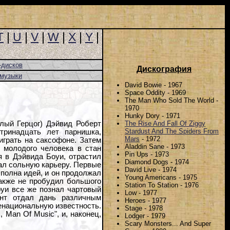
T
|
U
|
V
|
W
|
X
|
Y
|
-дисков
Дискография
-музыки
David Bowie - 1967
Space Oddity - 1969
The Man Who Sold The World -
1970
Hunky Dory - 1971
The Rise And Fall Of Ziggy
лый Герцог) Дэйвид Роберт
Stardust And The Spiders From
тринадцать лет парнишка,
Mars
- 1972
играть на саксофоне. Затем
Aladdin Sane - 1973
 молодого человека в стан
Pin Ups - 1973
я в Дэйвида Боуи, отрастил
Diamond Dogs - 1974
ал сольную карьеру. Первые
David Live - 1974
 полна идей, и он продолжал
Young Americans - 1975
акже не пробудил большого
Station To Station - 1976
оуи все же познал чартовый
Low - 1977
ант отдал дань различным
Heroes - 1977
енациональную известность.
Stage - 1978
 Man Of Music", и, наконец,
Lodger - 1979
Scary Monsters... And Super