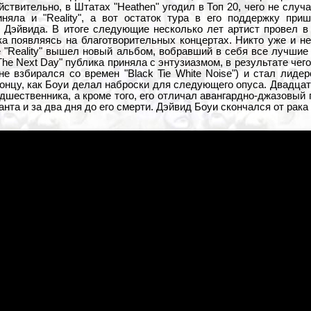
ствительно, в Штатах "Heathen" угодил в Топ 20, чего не случа
няла и "Reality", а вот остаток тура в его поддержку приш
 Дэйвида. В итоге следующие несколько лет артист провел в
а появляясь на благотворительных концертах. Никто уже и не
е "Reality" вышел новый альбом, вобравший в себя все лучшие
he Next Day" публика приняла с энтузиазмом, в результате чег
не взбирался со времен "Black Tie White Noise") и стал лиде
концу, как Боуи делал наброски для следующего опуса. Двадца
дшественника, а кроме того, его отличал авангардно-джазовый п
нта и за два дня до его смерти. Дэйвид Боуи скончался от рака 