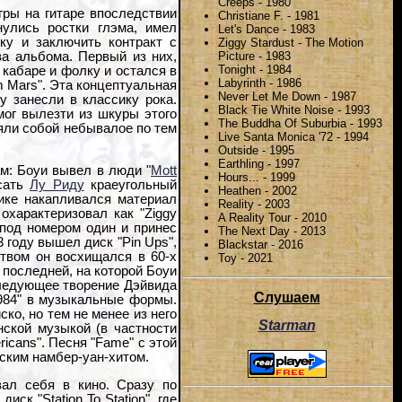
Creeps - 1980
гры на гитаре впоследствии
Christiane F. - 1981
нулись ростки глэма, имел
Let's Dance - 1983
ку и заключить контракт с
Ziggy Stardust - The Motion
Picture - 1983
а альбома. Первый из них,
Tonight - 1984
кабаре и фолку и остался в
Labyrinth - 1986
om Mars". Эта концептуальная
Never Let Me Down - 1987
у занесли в классику рока.
Black Tie White Noise - 1993
мог вылезти из шкуры этого
The Buddha Of Suburbia - 1993
вляли собой небывалое по тем
Live Santa Monica '72 - 1994
Outside - 1995
Earthling - 1997
ам: Боуи вывел в люди "
Mott
Hours... - 1999
исать
Лу Риду
краеугольный
Heathen - 2002
рике накапливался материал
Reality - 2003
охарактеризовал как "Ziggy
A Reality Tour - 2010
 под номером один и принес
The Next Day - 2013
73 году вышел диск "Pin Ups",
Blackstar - 2016
ством он восхищался в 60-х
Toy - 2021
ла последней, на которой Боуи
ледующее творение Дэйвида
Слушаем
984" в музыкальные формы.
о, но тем не менее из него
Starman
нской музыкой (в частности
icans". Песня "Fame" с этой
ским намбер-уан-хитом.
вал себя в кино. Сразу по
ск "Station To Station", где