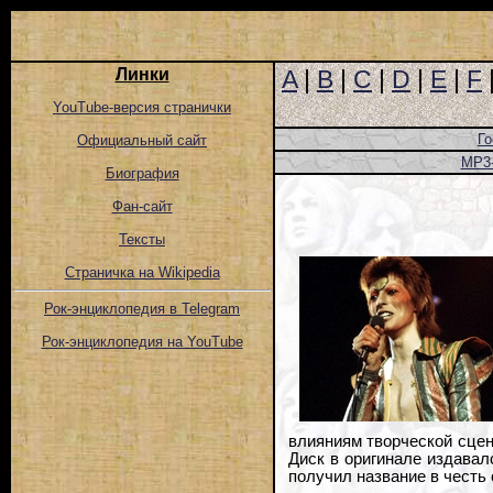
Линки
A
|
B
|
C
|
D
|
E
|
F
YouTube-версия странички
Го
Официальный сайт
MP3
Биография
Фан-сайт
Тексты
Страничка на Wikipedia
Рок-энциклопедия в Telegram
Рок-энциклопедия на YouTube
влияниям творческой сцен
Диск в оригинале издавалс
получил название в честь 