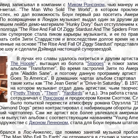
йвид записывал в компании с
Миком Ронсоном
, чью манеру и
и-метал. "The Man Who Sold The World", в котором проклю
спех, но дал возможность Боуи первый раз посетить Амери
По возвращении в Лондон музыкант выдал один за другим дв
вшем лейбл демо-материале "Hunky Dory" был отступлением к 
полгода "The Rise And Fall Of Ziggy Stardust And The Spiders Fr
ком супергерое стала пиком карьеры музыканта, и ее по прав
ать себя Зигги Стардастом и впоследствии долгое время не 
енные на основе "The Rise And Fall Of Ziggy Stardust" предста
е шоу и сделали Дэйвида настоящей суперзвездой.
В лучах его славы удалось погреться и другим артист
The Hoople
", вытащил из болота "
Stooges
" и помог зап
альбом "Transformer". Во время гастролей Зигги по Аме
для "Aladdin Sane", и поэтому данную программу артист 
Goes To America". В домашних чартах альбом стартовал
такие хиты как "The Jean Genie" и "Drive-In Saturday". В 19
на котором музыкант отдал дань артистам, чьим творче
("
Pretty Things
", "
Them
", "
Yardbirds
" и т.д.). Эта работа ста
сотрудничал с
Ронсоном
и продюсером Кеном Скоттом. С
было попыткой перенести атмосферу романа Оруэлла "1
iamond Dogs" резко контрастировал с набирающим обороты диск
кий чарттоппер. Сам же артист все более увлекался америка
5-м выпустил альбом с соответствующим названием "Young Amer
содружестве с
Джоном Ленноном
, стала для Боуи первым штатов
брался в Лос-Анжелес, где помимо занятий музыкой пробо
The Man Who Fell To Earth" он отправился в студию и записал ди