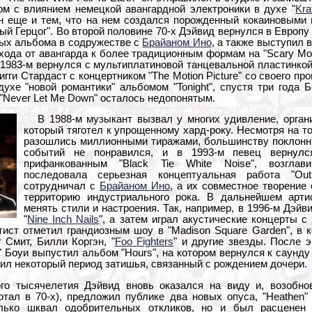
ом с влиянием немецкой авангардной электроники в духе "
Kra
 еще и тем, что на нем создался порожденный кокаиновыми 
й Герцог". Во второй половине 70-х Дэйвид вернулся в Европу
ных альбома в содружестве с
Брайаном Ино
, а также выступил 
тхода от авангарда к более традиционным формам на "Scary Mo
 1983-м вернулся с мультиплатиновой танцевальной пластинкой "
игги Стардаст с концертником "The Motion Picture" со своего п
хе "новой романтики" альбомом "Tonight", спустя три года Б
 "Never Let Me Down" осталось недопонятым.
В 1988-м музыкант вызвал у многих удивление, организ
который тяготел к упрощенному хард-року. Несмотря на то
разошлись миллионными тиражами, большинству поклонни
событий не понравился, и в 1993-м певец вернулс
прифанкованным "Black Tie White Noise", возглав
последовала серьезная концептуальная работа "Out
сотрудничал с
Брайаном Ино
, а их совместное творение
территорию индустриального рока. В дальнейшем арти
менять стили и настроения. Так, например, в 1996-м Дэйв
"
Nine Inch Nails
", а затем играл акустические концерты с
тист отметил грандиозным шоу в "Madison Square Garden", в 
т Смит, Билли Коргэн, "
Foo Fighters
" и другие звезды. После 
g" Боуи выпустил альбом "Hours", на котором вернулся к саунду
пил некоторый период затишья, связанный с рождением дочери.
го тысячелетия Дэйвид вновь оказался на виду и, возобно
тал в 70-х), предложил публике два новых опуса, "Heathen" и
лько шквал одобрительных откликов, но и был расценен 