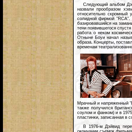
Следующий альбом Дэ
назвали прообразом хэв
относительно скромный у
солидной фирмой "RCA". 
базировавшийся на замани
тени появившегося спустя 
работа о неком космичес
Отныне Боуи начал назыв
образа. Концерты, поставл
временам театрализованно
Мрачный и напряженный "D
также получился британс
соулом и фанком) и в 197
пластинки, записанная в 
В 1976-м Дэйвид пере
окончании съемок фильма "