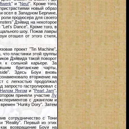
ftwerk
" и "
Neu!
". Кроме того,
пристрастиями новый образ
 и осел в Западном Берлине,
в роли продюсера для своего
nsters" Дэйвид на некоторое
Let's Dance". Кроме того, в
рощального шоу. Пожав лавры
оуи отошел от этого стиля,
овав проект "Tin Machine",
, что пластинки этой группы
ков Дэйвида такой поворот
я к сольной карьере. За
ившим британские чарты,
side". Здесь Боуи вновь
 ознаменовало вторжение на
ст с легкостью продолжал
ид запросто гастролировал с
Нилом Янгом
и "
Pearl Jam
".
котором приняли участие
Лу
экспериментов с джанглом и
 времен "Hunky Dory". Затем
вив сотрудничество с Тони
 "Reality". Первый из этих
как возвращение Боуи на