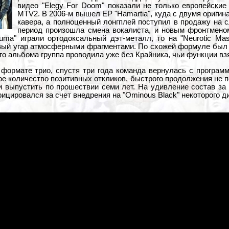
видео "Elegy For Doom" показали не только европейские
MTV2. В 2006-м вышел EP "Hamartia", куда с двумя ориги
кавера, а полноценный лонгплей поступил в продажу на 
период произошла смена вокалиста, и новым фронтмено
uma" играли ортодоксальный дэт-металл, то на "Neurotic Ma
ый угар атмосферными фрагментами. По схожей формуле был с
го альбома группа проводила уже без Крайника, чьи функции вз
формате трио, спустя три года команда вернулась с программ
е количество позитивных откликов, быстрого продолжения не п
и выпустить по прошествии семи лет. На удивление состав за 
ицировался за счет внедрения на "Ominous Black" некоторого д