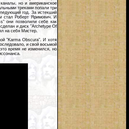
 каналы, но и американское
нальными треками попали три
следующий год. За истекший
м стал Роберт Яримович. И
ss" они позволили себе как
делан и диск "Archetype Of
ял на себя Мистер.
ой "Karma Obscura". И хотя
оследовало, и свой восьмой
это время не изменился, но
иссонанса.