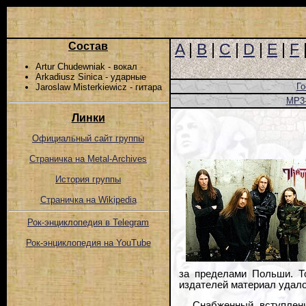
Состав
A
|
B
|
C
|
D
|
E
|
F
Artur Chudewniak - вокал
Arkadiusz Sinica - ударные
Го
Jaroslaw Misterkiewicz - гитара
MP3
Линки
Официальный сайт группы
Страничка на Metal-Archives
История группы
Страничка на Wikipedia
Рок-энциклопедия в Telegram
Рок-энциклопедия на YouTube
за пределами Польши. Т
издателей материал удалос
Снабженный вступлен