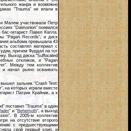
ельного жанра и возможно
ажах "Trauma" не впали в
 и Малем участвовали Петр
сессиях "Daimonion" появился
 бас-гитарист Павел Капла.
ы "Pagan Records", и диск
чания альбома превышала 43
асть составлял материал с
 студии, причем Фурдал на тот
ку. Выход диска "Suffocated
ебных откликов, и "Pagan
er". Между тем коллектив
 и начал рьяно осваивать
 вышел зальник "Crash Test:
r", на которых играли вместе
тарист Патрик Крайник, а к
d" поставил "Trauma" в один
Vader
" и "
Behemoth
", а выход
sion". В 2005-м коллектив
тря на отсутствие второго
авнению с предшествующими
сняла свой первый клип, и