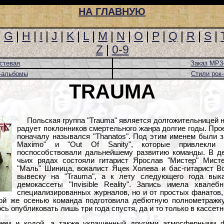
НА ГЛАВНУЮ
|
G
|
H
|
I
|
J
|
K
|
L
|
M
|
N
|
O
|
P
|
Q
|
R
|
S
|
Z
|
0-9
стевая
Заказ MP3
-альбомы
Стили рок
TRAUMA
Польская группа "Trauma" является долгожительницей н
радует поклонников смертельного жанра долгие годы. Прое
поначалу назывался "Thanatos". Под этим именем были 
Maximo" и "Out Of Sanity", которые привлекли 
поспособствовали дальнейшему развитию команды. В дек
чьих рядах состояли гитарист Ярослав "Мистер" Мист
"Маль" Шиница, вокалист Яцек Холева и бас-гитарист В
вывеску на "Trauma", а к лету следующего года вы
демокассеты "Invisible Reality". Запись имела хвале
специализированных журналов, но и от простых фанатов
ой же осенью команда подготовила дебютную полнометражку
ь опубликовать лишь три года спустя, да и то только в кассетн
ием и кодой, а также украшенный другими атмосферными ф