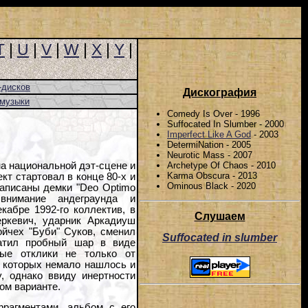
T
|
U
|
V
|
W
|
X
|
Y
|
-дисков
Дискография
-музыки
Comedy Is Over - 1996
Suffocated In Slumber - 2000
Imperfect Like A God
- 2003
DetermiNation - 2005
Neurotic Mass - 2007
Archetype Of Chaos - 2010
а национальной дэт-сцене и
Karma Obscura - 2013
кт стартовал в конце 80-х и
Ominous Black - 2020
записаны демки "Deo Optimo
внимание андеграунда и
абре 1992-го коллектив, в
Слушаем
еркевич, ударник Аркадиуш
ойчех "Буби" Суков, сменил
Suffocated in slumber
катил пробный шар в виде
бные отклики не только от
, которых немало нашлось и
, однако ввиду инертности
ом варианте.
рагментами, альбом с его