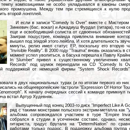
 темпу композициями не особо укладывался в каноны смерт
акого промоушена. Между тем при стремящихся к нулю прод
ить второй лонгплей.
И если в записи "Comedy Is Over" вместе с Мистером
Зинкевич (бас, вокал) и Аркадиуш Фурдал (гитара), то на 
еще и освободивший солиста от сдвоенных обязанностей
Заиграв пошустрее, команда привлекла внимание контор
вышел под эгидой этого лейбла. И хотя длительность зву
минуты, релиз имел статус EP, поскольку его вторую ч
"Invisible Reality". В 2000 году "Trauma" вновь оказались в
момент успел уволиться, а басуха перешла к Павлу Крайни
In Slumber" привел к существенному увеличению хвал
Records" под шумок переиздали на CD "Comedy Is Ov
ой поддержкой от немецкой фирмы "System Shock Records"
овала в двух национальных турах (и по итогам первого из них
дписались на общеевропейские гастроли "Expression Of Horror Tou
"Xenomorph". К началу очередных сессий к команде примкнул ги
ча встал Артур Худевняк.
Выпущенный под конец 2003-го диск "Imperfect Like A Go
ряд с такими монстрами польского экстрим-металла как "
альбома сопровождался участием в туре "Empire Inva
собрался в студии в усеченном составе, однако, несмо
гитариста, градус брутала на "DetermiNation" по ср
работами только подрос. В поддержку альбома группа 