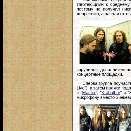
тяготеющими к среднему
поэтому не получил ник
депрессию, а начали готов
заручился дополнительн
концертные площадки.
Сперва группа поучаств
Live"), а затем поляки по
с "
Master
", "
Krabathor
" и 
микрофону вместо Зинкеви