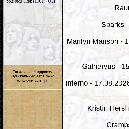
Raun
Sparks -
Marilyn Manson - 1
Galneryus - 1
Также с календариком
музыкальных дат можно
ознакомиться
тут
.
Inferno - 17.08.20
Kristin Hers
Cramps