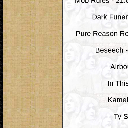
Mob Rules - 21.
Dark Funera
Pure Reason Revo
Beseech -
Airbo
In Thi
Kamelo
Ty S