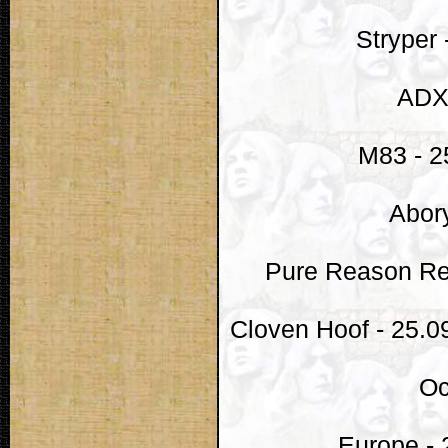
Stryper 
ADX 
M83 - 25
Abor
Pure Reason Revo
Cloven Hoof - 25.0
Oc
Europe - 