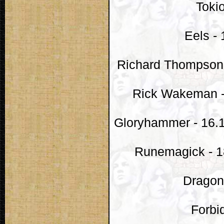
Toki
Eels -
Richard Thompson 
Rick Wakeman - 
Gloryhammer - 16.1
Runemagick - 18
Dragonl
Forbi