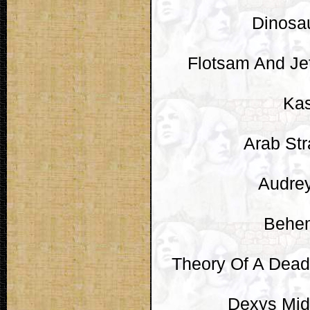
Dinosau
Flotsam And Jet
Kas
Arab Str
Audrey
Behemo
Theory Of A Deadm
Dexys Midn