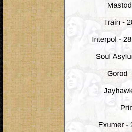
Mastod
Train - 
Interpol - 2
Soul Asylu
Gorod 
Jayhawks
Pri
Exumer - 