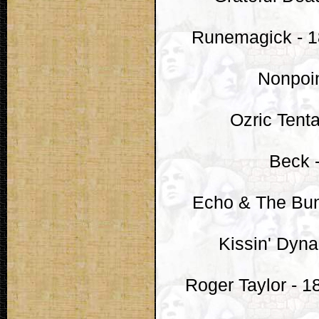
Runemagick - 18
Nonpoin
Ozric Tent
Beck 
Echo & The Bun
Kissin' Dyna
Roger Taylor - 1