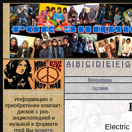
A
|
B
|
C
|
D
|
E
|
F
|
G
Видеообзоры
Гостевая
Информацию о
приобретении компакт-
дисков с рок-
энциклопедией и
музыкой в формате
Electric
mp3 Вы
можете