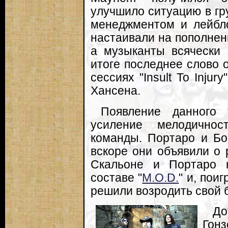
улучшило ситуацию в гр
менеджментом и лейбло
настаивали на пополнен
а музыканты всячески 
итоге последнее слово 
сессиях "Insult To Inju
Хансена.
Появление данного 
усиление мелодичнос
команды. Портаро и Бо
вскоре они объявили о р
Скальоне и Портаро к
составе "
M.O.D.
" и, пои
решили возродить свой 
До
Гон