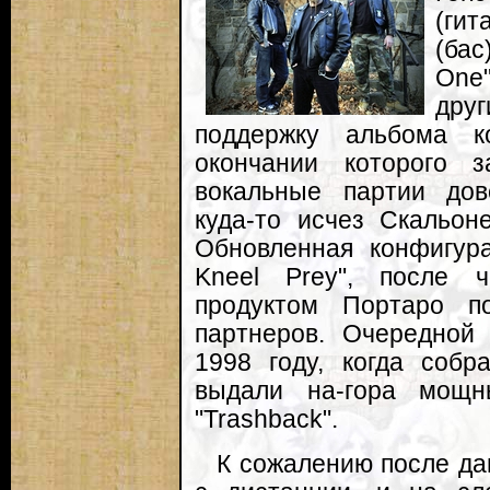
(ги
(бас
One
дру
поддержку альбома к
окончании которого 
вокальные партии дов
куда-то исчез Скальон
Обновленная конфигура
Kneel Prey", после 
продуктом Портаро п
партнеров. Очередной 
1998 году, когда собр
выдали на-гора мощн
"Trashback".
К сожалению после да