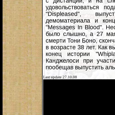
с дистанции, и на с
удовольствоваться под
"Displeased", выпу
демоматериала и конц
"Messages In Blood". Не
было слышно, а 27 мая
смерти Тони Боно, сконч
в возрасте 38 лет. Как 
конец истории "Whip
Канджелоси при участи
пообещав выпустить альб
Last update 27.10.08