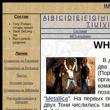
Н
Состав
A
|
B
|
C
|
D
|
E
|
F
|
G
|
H
|
T
|
U
|
V
Tony Portaro -
гитара, вокал
Гостевая
Dank DeLong -
бас
MP3-альбомы
Ron Lipnicki -
WH
ударные
Линки
В 
Страничка на Facebook
два
Страничка на MySpace
(По
Тексты
орга
История группы
ком
Страничка на Wikipedia
поз
"
Metallica
". На первых п
Рок-энциклопедия в
Telegram
двух Тони числились та
Рок-энциклопедия на