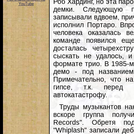
Роб Хардинг, но эта пар
YouTube
демки. Следующую пле
записывали вдвоем, при
исполнил Портаро. Впро
человека оказалась ве
команде появился еще
досталась четырехстру
сыскать не удалось, и
формате трио. В 1985-м
демо - под названием 
Примечательно, что на
гипсе, т.к. перед
автокатастрофу.
Труды музыкантов нак
вскоре группа получ
Records". Обретя по
"Whiplash" записали де