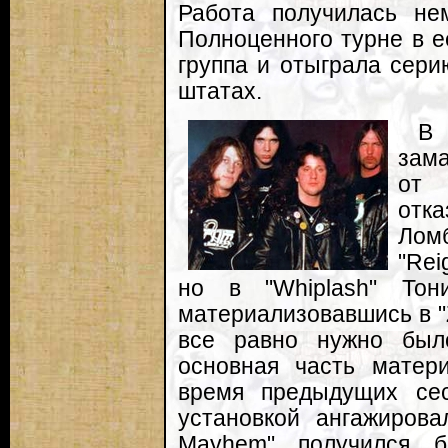
Работа получилась не
Полноценного турне в е
группа и отыграла сери
штатах.
В
зама
от 
отк
Лом
"Rei
но в "Whiplash" Тон
материализовавшись в "
все равно нужно был
основная часть матер
время предыдущих сес
установкой ангажирова
Mayhem" получился 