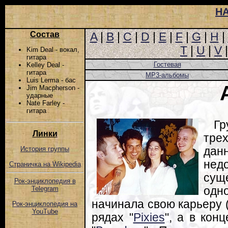
Н
Состав
A
|
B
|
C
|
D
|
E
|
F
|
G
|
H
|
T
|
U
|
V
Kim Deal - вокал,
гитара
Гостевая
Kelley Deal -
гитара
MP3-альбомы
Luis Lerma - бас
Jim Macpherson -
ударные
Nate Farley -
гитара
Гр
Линки
трех
дан
История группы
нед
Страничка на Wikipedia
сущ
Рок-энциклопедия в
одн
Telegram
начинала свою карьеру (
Рок-энциклопедия на
YouTube
рядах "
Pixies
", а в кон