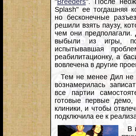
"
Breeders
". После неож
Splash" ее тогдашняя к
но бесконечные разъе
решили взять паузу, ко
чем они предполагали. 
выбыли из игры, по
испытывавшая пробл
реабилитационку, а бас
вовлечена в другие прое
Тем не менее Дил не 
вознамерилась записат
все партии самостоя
готовые первые демо,
клиники, и чтобы отвле
подключила ее к реализ
В 