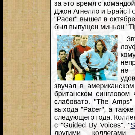
за это время с командо
Джон Агнелло и Брайс Го
"Pacer" вышел в октябре
был выпущен миньон "Tip
Зв
лоу
ком
непр
не
удов
звучал в американском
британском сингловом 
слабовато. "The Amps"
выхода "Pacer", а такж
следующего года. Колле
с "Guided By Voices", "
S
другими коллегами