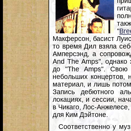
при
ги
пол
так
"
Bre
Макферсон, басист Луис
то время Дил взяла се
Амперсэнд, а сопрово
And The Amps", однако 
до "The Amps". Свою 
небольших концертов, 
материал, и лишь потом
Запись дебютного ал
локациях, и сессии, на
в Чикаго, Лос-Анжелесе
для Ким Дэйтоне.
Соответственно у муз