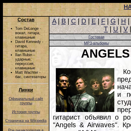
Н
Состав
A
|
B
|
C
|
D
|
E
|
F
|
G
|
H
T
|
U
|
V
Tom DeLonge -
вокал, гитара,
Гостевая
клавишные
David Kennedy -
MP3-альбомы
гитара,
ANGELS
клавишные
Ilan Rubin -
ударные,
перкуссия,
клавишные
Ко
Matt Wachter -
бас, синтезаторы
пре
нач
Линки
и п
Официальный сайт
сту
группы
пре
История группы
гитарист объявил о р
Страничка на Wikipedia
"Angels & Airwaves". К
Рок-энциклопедия в