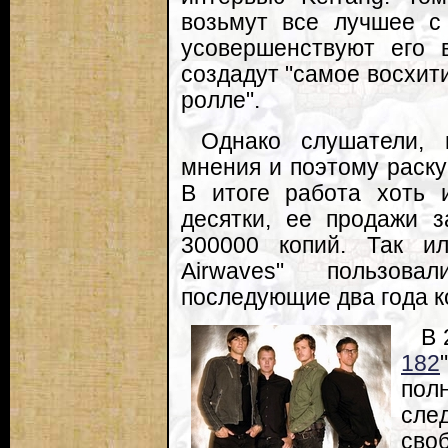
возьмут все лучшее с
усовершенствуют его 
создадут "самое восхити
ролле".
Однако слушатели, 
мнения и поэтому раску
В итоге работа хоть 
десятки, ее продажи з
300000 копий. Так и
Airwaves" пользов
последующие два года к
В 
182
по
сле
сво