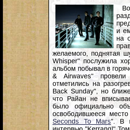
В
ра
пре
и е
на 
пра
желаемого, поднятая ш
Whisper" послужила хо
альбом побывал в горяче
& Airwaves" провели
отметились на разогрев
Back Sunday", но ближе
что Райан не вписывае
было официально объ
освободившееся место
Seconds To Mars
". В 
интервью "Kerrang!" То