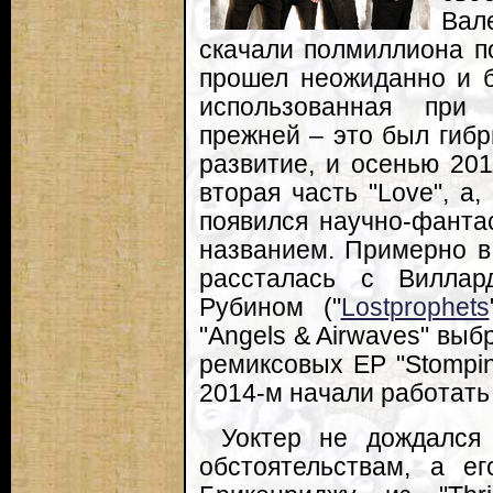
Вал
скачали полмиллиона по
прошел неожиданно и б
использованная при 
прежней – это был гибр
развитие, и осенью 201
вторая часть "Love", а
появился научно-фанта
названием. Примерно в
рассталась с Вилла
Рубином ("
Lostprophets
"Angels & Airwaves" выб
ремиксовых EP "Stompin
2014-м начали работать
Уоктер не дождался
обстоятельствам, а е