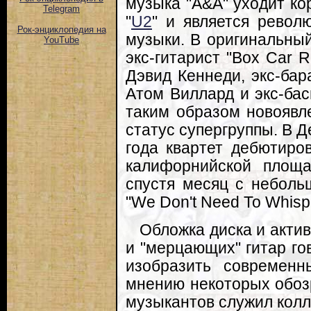
музыка "A&A" уходит ко
Telegram
"
U2
" и является револ
Рок-энциклопедия на
музыки. В оригинальный
YouTube
экс-гитарист "Box Car 
Дэвид Кеннеди, экс-бар
Атом Виллард и экс-баси
таким образом новоявл
статус супергруппы. В 
года квартет дебютиро
калифорнийской площа
спустя месяц с неболь
"We Don't Need To Whisp
Обложка диска и акти
и "мерцающих" гитар го
изобразить современн
мнению некоторых обозр
музыкантов служил колл