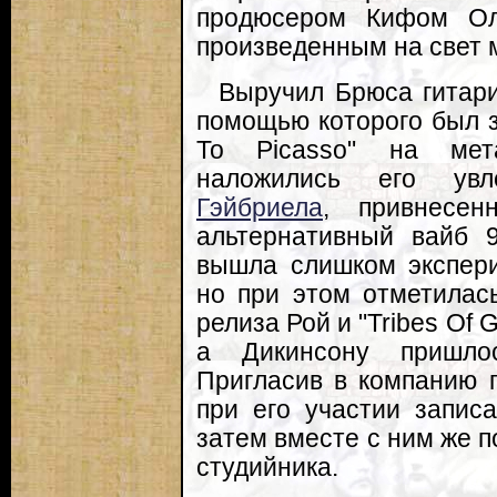
продюсером Кифом Ол
произведенным на свет 
Выручил Брюса гитарис
помощью которого был з
To Picasso" на мет
наложились его ув
Гэйбриела
, привнесе
альтернативный вайб 9
вышла слишком экспери
но при этом отметилас
релиза Рой и "Tribes Of 
а Дикинсону пришло
Пригласив в компанию 
при его участии записал
затем вместе с ним же п
студийника.