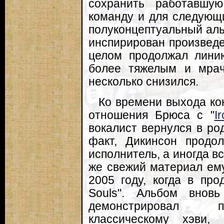
сохранить работавшу
команду и для следующ
полуконцептуальный аль
инспирирован произведе
целом продолжал линию 
более тяжелым и мрач
несколько снизился.
Ко времени выхода кон
отношения Брюса с "
I
вокалист вернулся в ро
факт, Дикинсон продо
исполнитель, а иногда вс
же свежий материал ему
2005 году, когда в про
Souls". Альбом вно
демонстрировал п
классическому хэви,