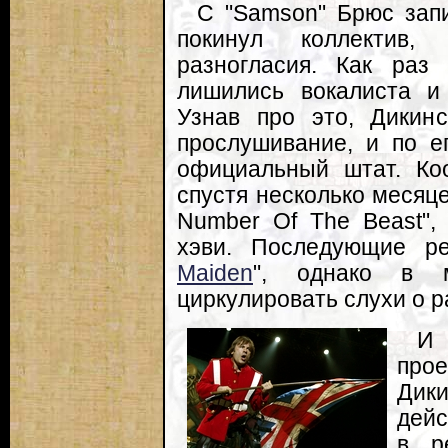
С "Samson" Брюс запи
покинул коллектив,
разногласия. Как раз
лишились вокалиста 
Узнав про это, Дикин
прослушивание, и по е
официальный штат. Коо
спустя несколько месяц
Number Of The Beast",
хэви. Последующие р
Maiden
", однако в м
циркулировать слухи о 
И 
про
Дик
дейс
в р