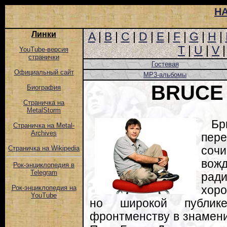
Н
Линки
A
|
B
|
C
|
D
|
E
|
F
|
G
|
H
|
T
|
U
|
V
YouTube-версия
странички
Гостевая
Официальный сайт
MP3-альбомы
BRUCE
Биография
Страничка на
MetalStorm
Бр
Страничка на Metal-
Archives
пере
соч
Страничка на Wikipedia
вож
Рок-энциклопедия в
Telegram
ради
хоро
Рок-энциклопедия на
YouTube
но широкой публике
фронтменству в знамени