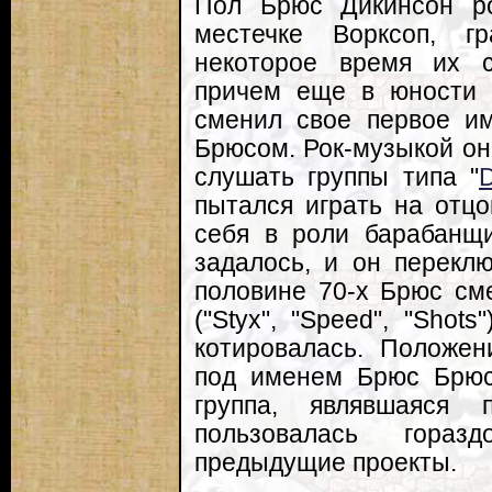
Пол Брюс Дикинсон ро
местечке Ворксоп, г
некоторое время их 
причем еще в юности 
сменил свое первое им
Брюсом. Рок-музыкой он 
слушать группы типа "
пытался играть на отцо
себя в роли барабанщи
задалось, и он перекл
половине 70-х Брюс см
("Styx", "Speed", "Shot
котировалась. Положен
под именем Брюс Брюс
группа, являвшаяся 
пользовалась гора
предыдущие проекты.