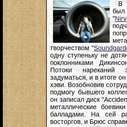
В 
был
"
Nir
под
попр
мета
творчеством "
Soundgard
одну ступеньку не дотя
поклонниками Дикинсо
Потоки нареканий з
задуматься, и в итоге о
хэви. Возобновив сотруд
подмогу бывшего коллег
он записал диск "Acciden
металлические боевик
балладами. На сей ра
восторгов, и Брюс справ