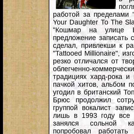
погл
работой за пределами 
Your Daughter To The Sl
"Кошмар на улице В
предложение записать 
сделал, привлекши к ра
"Tattooed Millionaire", 
резко отличался от тв
облегченно-коммерч
традициях хард-рока и
пачкой хитов, альбом 
угодил в британский То
Брюс продолжил сотру
группой вокалист запи
лишь в 1993 году все 
занялся сольной ка
попробовал работать