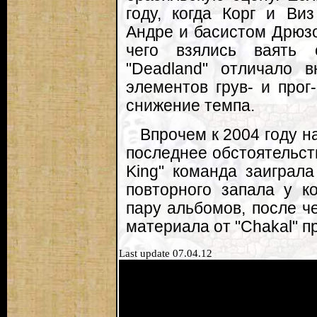
году, когда Корг и Ви
Андре и басистом Дрюзо
чего взялись ваять 
"Deadland" отличало в
элементов грув- и прог
снижение темпа.
Впрочем к 2004 году н
последнее обстоятельст
King" команда заиграл
повторного запала у к
пару альбомов, после ч
материала от "Chakal" п
Last update 07.04.12