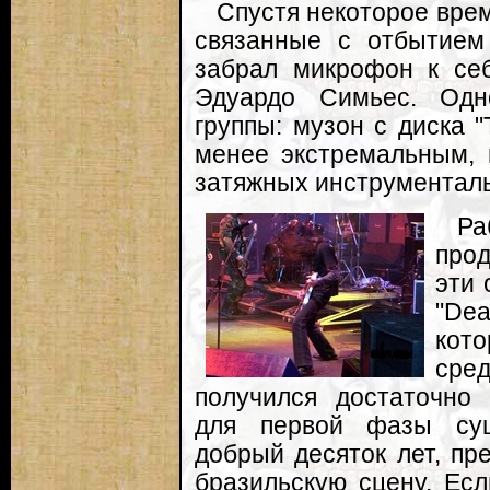
Спустя некоторое вре
связанные с отбытием 
забрал микрофон к себ
Эдуардо Симьес. Одн
группы: музон с диска "
менее экстремальным, 
затяжных инструментал
Ра
про
эти 
"De
ко
сре
получился достаточно 
для первой фазы сущ
добрый десяток лет, пр
бразильскую сцену. Есл