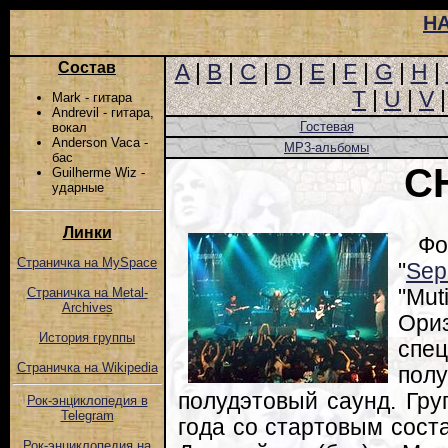
Н
Состав
A
|
B
|
C
|
D
|
E
|
F
|
G
|
H
|
T
|
U
|
V
Mark - гитара
Andrevil - гитара,
Гостевая
вокал
Anderson Vaca -
MP3-альбомы
бас
C
Guilherme Wiz -
ударные
Линки
Фо
Страничка на MySpace
"
Sep
"Mu
Страничка на Metal-
Archives
Ори
История группы
спе
Страничка на Wikipedia
пол
полудэтовый саунд. Гру
Рок-энциклопедия в
Telegram
года со стартовым сост
Рок-энциклопедия на