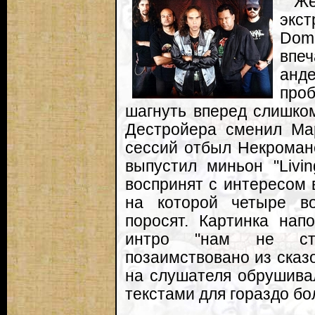
Же
экс
Dom
впе
анд
про
шагнуть вперед слишко
Дестройера сменил Мар
сессий отбыл Некроман
выпустил миньон "Livi
воспринят с интересом 
на которой четыре в
поросят. Картинка нап
интро "нам не ст
позаимствовано из сказ
на слушателя обрушива
текстами для гораздо бо