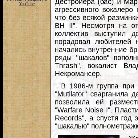
Дестройера (бас) и Мар
YouTube
агрессивного вокалеро 
что без всякой разминк
BH II". Несмотря на о
коллектив выступил 
порадовал любителей н
начались внутренние б
ряды "шакалов" пополн
Thrash", вокалист Вл
Некромансер.
В 1986-м группа при 
"Mutilator" сварганила д
позволила ей размест
"Warfare Noise I". Плас
Records", а спустя год
"шакалью" полнометражк