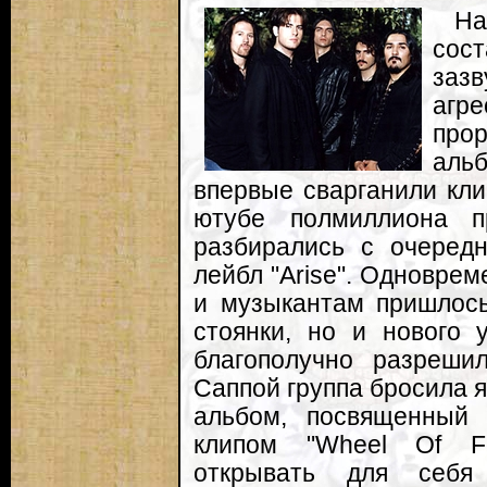
Н
сост
за
агр
прор
аль
впервые сварганили клип
ютубе полмиллиона п
разбирались с очередн
лейбл "Arise". Одноврем
и музыкантам пришлось
стоянки, но и нового 
благополучно разреши
Саппой группа бросила як
альбом, посвященный 
клипом "Wheel Of Fo
открывать для себя