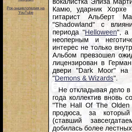
вокалистка Элиза Март
Камю, ударник Хорхе 
Рок-энциклопедия на
YouTube
гитарист Альберт Ма
"Shadowland" с влиян
периода "
Helloween
", а
неоперным и неготич
интерес не только внутр
Альбом превзошел ожи
лицензирован в Герман
двери "Dark Moor" на
"
Demons & Wizards
".
Не откладывая дело в 
года коллектив вновь с
"The Hall Of The Olden
продюса, за которы
(ставший завсегдата
добилась более лестных 