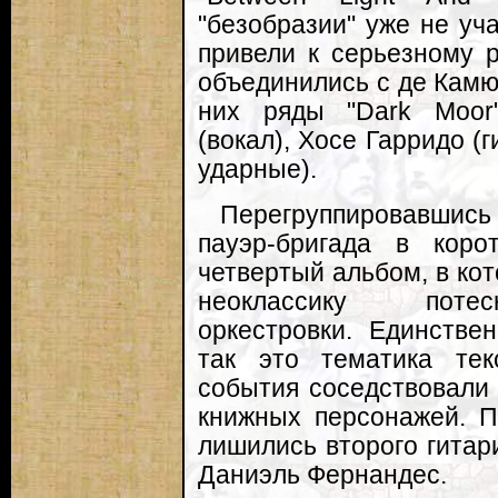
"безобразии" уже не уч
привели к серьезному 
объединились с де Камю 
них ряды "Dark Moor
(вокал), Хосе Гарридо (
ударные).
Перегруппировавшис
пауэр-бригада в коро
четвертый альбом, в кот
неоклассику потес
оркестровки. Единстве
так это тематика тек
события соседствовали
книжных персонажей. П
лишились второго гитар
Даниэль Фернандес.