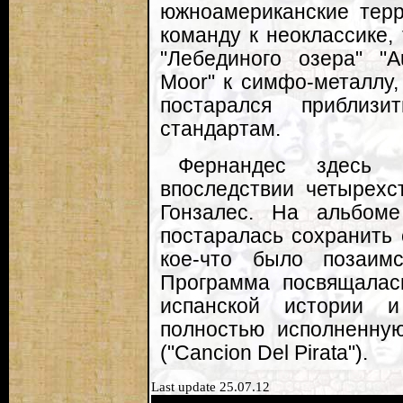
южноамериканские терр
команду к неоклассике,
"Лебединого озера" "A
Moor" к симфо-металлу,
постарался приблиз
стандартам.
Фернандес здесь 
впоследствии четырехс
Гонзалес. На альбоме
постаралась сохранить 
кое-что было позаим
Программа посвящалас
испанской истории 
полностью исполненну
("Cancion Del Pirata").
Last update 25.07.12