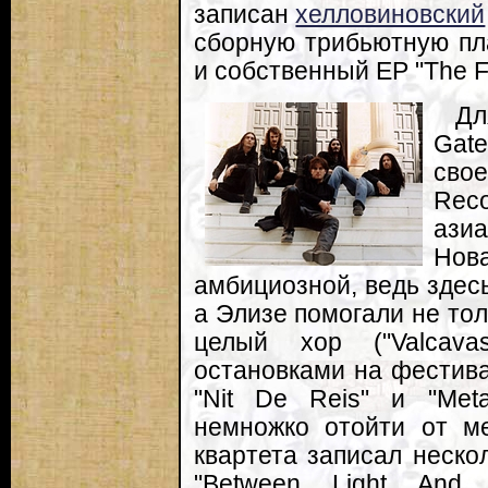
записан
хелловиновский
сборную трибьютную пла
и собственный EP "The Fa
Дл
Gate
сво
Rec
азиа
Нов
амбициозной, ведь здес
а Элизе помогали не толь
целый хор ("Valcava
остановками на фестивал
"Nit De Reis" и "Meta
немножко отойти от ме
квартета записал неско
"Between Light And