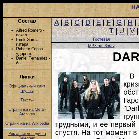
Н
Состав
A
|
B
|
C
|
D
|
E
|
F
|
G
|
H
|
T
|
U
|
V
Alfred Romero -
вокал
Гостевая
Enrik Garcia -
гитара
MP3-альбомы
Roberto Cappa -
DAR
ударные
Daniel Fernandez -
бас
В 
Линки
криз
Официальный сайт
обс
группы
Гарс
Тексты
"Dar
Страничка на Metal-
Archives
гру
трудными, и ее первый
Страничка на Wikipedia
спустя. На тот момент 
Рок-энциклопедия в
Telegram