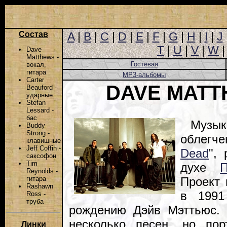
Состав
A
|
B
|
C
|
D
|
E
|
F
|
G
|
H
|
I
|
J
T
|
U
|
V
|
W
Dave
Matthews -
Гостевая
вокал,
гитара
MP3-альбомы
Carter
DAVE MATT
Beauford -
ударные
Stefan
Lessard -
бас
Музык
Buddy
Strong -
облег
клавишные
Jeff Coffin -
Dead
",
саксофон
Tim
духе
Reynolds -
Проект 
гитара
Rashawn
в 1991
Ross -
труба
рождению Дэйв Мэттьюс. 
несколько песен, но по
Линки