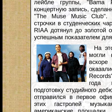
лейбле группы, "Bama R
концертную запись, сделан
"The Muse Music Club".
строчки в студенческих ча
RIAA дотянул до золотой о
успешным показателем для
На эт
могли 
вскоре
оказа
Record
года 
подготовку студийного деб
отправился в первое офи
этих гастролей музыка
американские площадки,