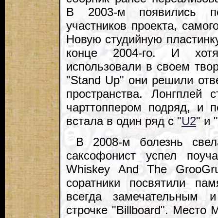
В 2003-м появились п
участников проекта, самог
Новую студийную пластинку
конце 2004-го. И хо
использовали в своем тво
"Stand Up" они решили от
пространства. Лонгплей 
чарттоппером подряд, и п
встала в один ряд с "
U2
" и "
В 2008-м болезнь свел
саксофонист успел поуча
Whiskey And The GrooGru
соратники посвятили пам
всегда замечательным 
строчке "Billboard". Мест