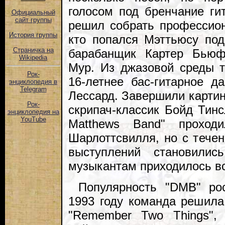
голосом под бренчание ги
Официальный
сайт группы
решил собрать профессио
История группы
кто попался Мэттьюсу под
Страничка на
барабанщик Картер Бьюф
Wikipedia
Мур. Из джазовой среды 
Рок-
16-летнее бас-гитарное 
энциклопедия в
Telegram
Лессард. Завершили картин
Рок-
скрипач-классик Бойд Тин
энциклопедия на
YouTube
Matthews Band" проход
Шарлоттсвилля, но с тече
выступлений становили
музыкантам приходилось в
Популярность "DMB" ро
1993 году команда решила
"Remember Two Things",