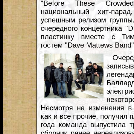
"Before These Crowded
национальный хит-пара
успешным релизом группы
очередного концертника "
пластинку вместе с Ти
гостем "Dave Mattews Band"
Очер
записы
легенд
Балл
элект
некото
Несмотря на изменения в 
как и все прочие, получил 
года команда выпустила т
сборник ранее нереализова