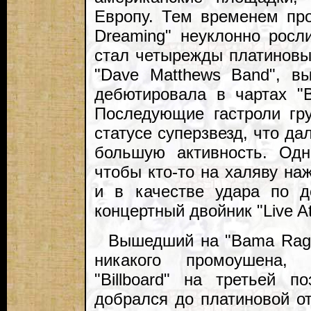
Европу. Тем временем про
Dreaming" неуклонно росл
стал четырежды платиновы
"Dave Matthews Band", в
дебютировала в чартах "B
Последующие гастроли гр
статусе суперзвезд, что да
большую активность. Одн
чтобы кто-то на халяву на
и в качестве удара по д
концертный двойник "Live A
Вышедший на "Bama Rags
никакого промоушена,
"Billboard" на третьей 
добрался до платиновой от