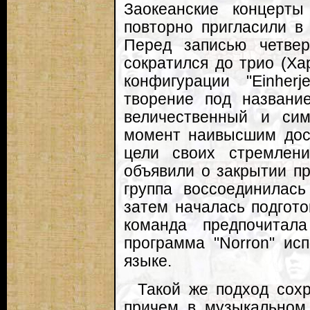
Заокеанские концерты
повторно пригласили в 
Перед записью четвер
сократился до трио (Хар
конфигурации "Einher
творение под название
величественный и си
момент наивысшим дост
цели своих стремлен
объявили о закрытии пр
группа воссоединилас
затем началась подгото
команда предпочитала
программа "Norron" ис
языке.
Такой же подход сохр
причем в музыкальном