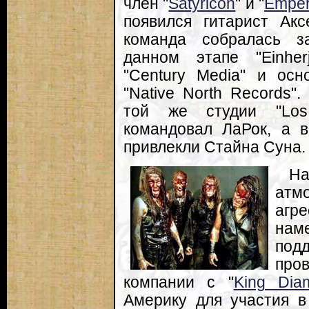
член "
Satyricon
" и "
Emper
появился гитарист Ак
команда собралась з
данном этапе "Einher
"Century Media" и ос
"Native North Records"
той же студии "Los 
командовал ЛаРок, а в
привлекли Стайна Суна.
Н
атм
агр
нам
под
про
компании с "
King Dia
Америку для участия в 