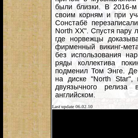
были близки. В 2016-м 
своим корням и при уч
Сонстабё перезаписали
North XX". Спустя пару 
где норвежцы доказыв
фирменный викинг-мет
без использования на
ряды коллектива поки
подменил Том Энге. Де
на диске "North Star"
двуязычного релиза 
английском.
Last update 06.02.10