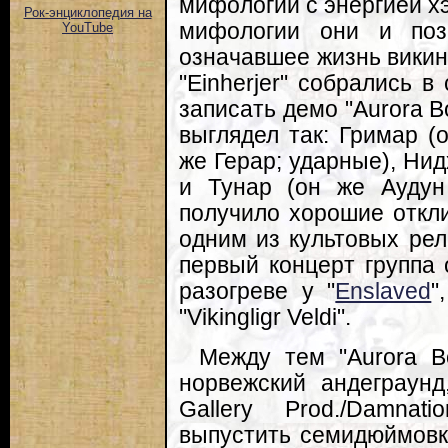
мифологии с энергией хэ
Рок-энциклопедия на
мифологии они и поза
YouTube
означавшее жизнь викин
"Einherjer" собрались в
записать демо "Aurora B
выглядел так: Гримар (о
же Герар; ударные), Нид
и Тунар (он же Аудун
получило хорошие откли
одним из культовых рел
первый концерт группа 
разогреве у "
Enslaved
"
"Vikingligr Veldi".
Между тем "Aurora Bo
норвежский андеграунд
Gallery Prod./Damnat
выпустить семидюймовку