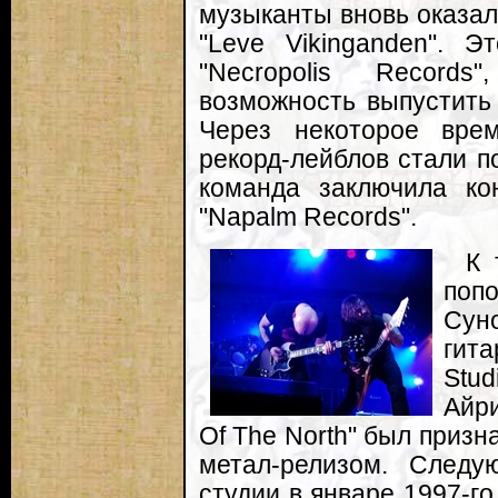
музыканты вновь оказали
"Leve Vikinganden". 
"Necropolis Records"
возможность выпустить 
Через некоторое вре
рекорд-лейблов стали по
команда заключила ко
"Napalm Records".
К 
поп
Сун
гит
Stud
Айр
Of The North" был призн
метал-релизом. Следу
студии в январе 1997-го