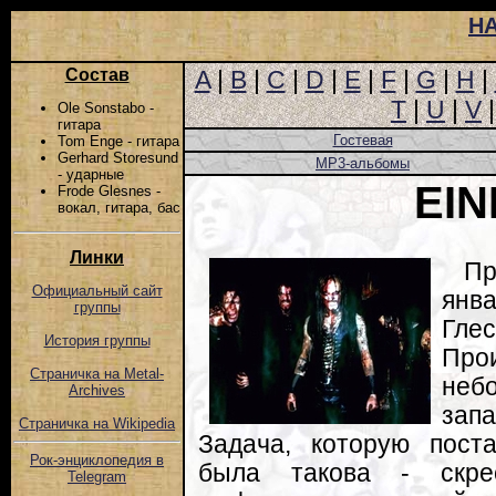
Н
Состав
A
|
B
|
C
|
D
|
E
|
F
|
G
|
H
|
T
|
U
|
V
Ole Sonstabo -
гитара
Гостевая
Tom Enge - гитара
Gerhard Storesund
MP3-альбомы
- ударные
EI
Frode Glesnes -
вокал, гитара, бас
Линки
Пр
Официальный сайт
янв
группы
Гле
История группы
Пр
Страничка на Metal-
небо
Archives
зап
Страничка на Wikipedia
Задача, которую пост
Рок-энциклопедия в
была такова - скре
Telegram