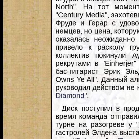
North". На тот момен
"Century Media", захотев
Фруде и Герар с удов
немцев, но цена, котору
оказалась неожиданно 
привело к расколу гр
коллектив покинули 
рекрутами в "Einherjer
бас-гитарист Эрик Эл
Owns Ye All". Данный ал
руководил действом не к
Diamond
".
Диск поступил в прод
время команда отправи
турне на разогреве у "
гастролей Элдена выста