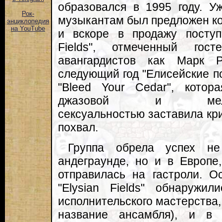
образовался в 1995 году. У
Рок-
музыкантам был предложен кон
энциклопедия
на YouTube
и вскоре в продажу поступ
Fields", отмеченный гос
авангардистов как Марк
следующий год "Елисейские п
"Bleed Your Cedar", котор
джазовой и меланхол
сексуальностью заставила кр
похвал.
Группа обрела успех не
андеграунде, но и в Европе
отправилась на гастроли. О
"Elysian Fields" обнаружи
исполнительского мастерства,
название ансамбля), и в 