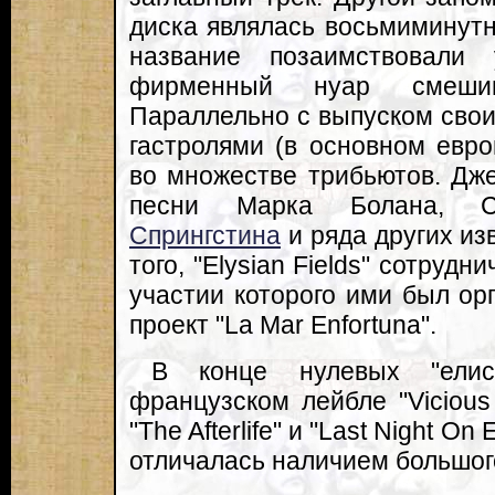
диска являлась восьмиминутна
название позаимствовали
фирменный нуар смешив
Параллельно с выпуском свои
гастролями (в основном евро
во множестве трибьютов. Дж
песни Марка Болана, 
Спрингстина
и ряда других из
того, "Elysian Fields" сотрудн
участии которого ими был ор
проект "La Mar Enfortuna".
В конце нулевых "елис
французском лейбле "Vicious
"The Afterlife" и "Last Night On
отличалась наличием большого