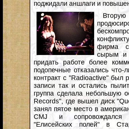
поджидали аншлаги и повыше
Вторую 
продюсир
бескомп
конфликту
фирма с
сырым и 
придать работе более комм
подопечные отказались что-л
контракт с "Radioactive" был 
записи так и остались пылит
группа сделала небольшую ос
Records", где вышел диск "Q
занял пятое место в америка
CMJ и сопровождался о
"Елисейских полей" в Ст