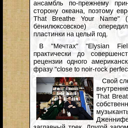
ансамбль по-прежнему при
сторону океана, поэтому ев
That Breathe Your Name" 
бенилюксовское) оперед
пластинки на целый год.
В "Мечтах" "Elysian Fi
практически до совершенс
рецензии одного американск
фразу "close to noir-rock perfec
Свой сл
внутренн
That Brea
собствен
музыкан
Дженнифе
заглавный трек. Другой зап