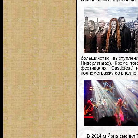
большинство выступлени
Нидерландах). Кроме тог
фестивалях "Castlefest"
полнометражку со вполне 
В 2014-м Йона сменил 