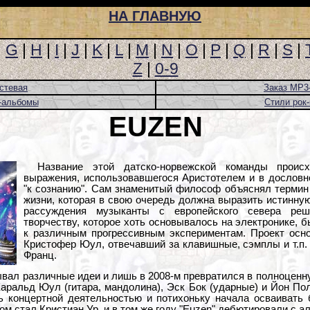
НА ГЛАВНУЮ
|
G
|
H
|
I
|
J
|
K
|
L
|
M
|
N
|
O
|
P
|
Q
|
R
|
S
|
Z
|
0-9
стевая
Заказ MP3
-альбомы
Стили рок
EUZEN
Название этой датско-норвежской команды происх
выражения, использовавшегося Аристотелем и в дословн
"к сознанию". Сам знаменитый философ объяснял термин 
жизни, которая в свою очередь должна выразить истинную
рассуждения музыканты с европейского севера ре
творчеству, которое хоть основывалось на электронике,
к различным прогрессивным экспериментам. Проект осно
Кристофер Юул, отвечавший за клавишные, сэмплы и т.п.
Франц.
ывал различные идеи и лишь в 2008-м превратился в полноценну
аральд Юул (гитара, мандолина), Эск Бок (ударные) и Йон По
сь концертной деятельностью и потихоньку начала осваивать
м стал Кристиан Ур, и в том же году "Euzen" дебютировали с ал