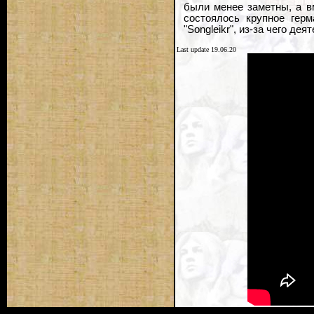
были менее заметны, а в
состоялось крупное гер
"Songleikr", из-за чего д
Last update 19.06.20