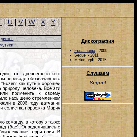
T
|
U
|
V
|
W
|
X
|
Y
|
-дисков
Дискография
-музыки
Eudaimonia
- 2009
Sequel - 2011
Metamorph - 2015
Слушаем
одит от древнегреческого
ом переводе обозначавшего
Sequel
"Euzen" как путь к хорошей
 природу человека. Все эти
шили применить к своему
 было насыщено стремлением
вали в 2006 году датчанин
 и солистка-норвежка Мария
ю команду, в которую также
льд (бас). Определившись с
 близлежащие территории. В
ьбомом "Eudaimonia".