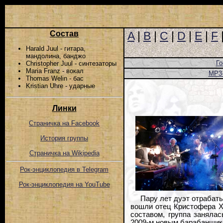
Состав
A
|
B
|
C
|
D
|
E
|
F
Harald Juul - гитара,
мандолина, банджо
Го
Christopher Juul - синтезаторы
Maria Franz - вокал
MP3
Thomas Welin - бас
Kristian Uhre - ударные
Линки
Страничка на Facebook
История группы
Страничка на Wikipedia
Рок-энциклопедия в Telegram
Рок-энциклопедия на YouTube
Пару лет дуэт отрабат
вошли отец Кристофера Х
составом, группа заняла
2009-м новым барабанщико