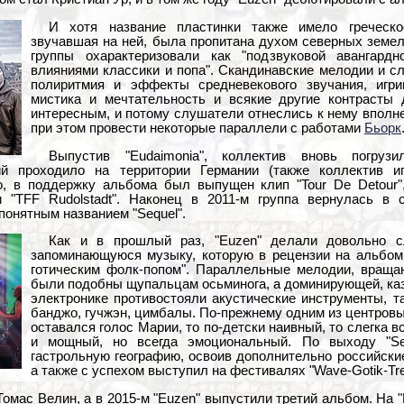
И хотя название пластинки также имело греческо
звучавшая на ней, была пропитана духом северных земел
группы охарактеризовали как "подзвуковой авангардн
влияниями классики и попа". Скандинавские мелодии и с
полиритмия и эффекты средневекового звучания, игри
мистика и мечтательность и всякие другие контрасты
интересным, и потому слушатели отнеслись к нему вполне
при этом провести некоторые параллели с работами
Бьорк
Выпустив "Eudaimonia", коллектив вновь погруз
й проходило на территории Германии (также коллектив и
о, в поддержку альбома был выпущен клип "Tour De Detour"
 и "TFF Rudolstadt". Наконец в 2011-м группа вернулась в
понятным названием "Sequel".
Как и в прошлый раз, "Euzen" делали довольно с
запоминающуюся музыку, которую в рецензии на альбом 
готическим фолк-попом". Параллельные мелодии, враща
были подобны щупальцам осьминога, а доминирующей, каз
электронике противостояли акустические инструменты, та
банджо, гучжэн, цимбалы. По-прежнему одним из центровы
оставался голос Марии, то по-детски наивный, то слегка 
и мощный, но всегда эмоциональный. По выходу "Se
гастрольную географию, освоив дополнительно российски
а также с успехом выступил на фестивалях "Wave-Gotik-Treff
Томас Велин, а в 2015-м "Euzen" выпустили третий альбом. На 