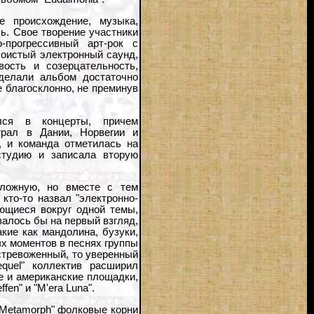
е происхождение, музыка,
ь. Свое творение участники
о-прогрессивный арт-рок с
лоистый электронный саунд,
вость и созерцательность,
 делали альбом достаточно
 благосклонно, не преминув
.
ился в концерты, причем
грал в Дании, Норвегии и
, и команда отметилась на
 студию и записала вторую
ложную, но вместе с тем
кто-то назвал "электронно-
ющиеся вокруг одной темы,
алось бы на первый взгляд,
кие как мандолина, бузуки,
х моментов в песнях группы
встревоженный, то уверенный
quel" коллектив расширил
е и американские площадки,
en" и "M'era Luna".
"Metamorph" фолковые корни